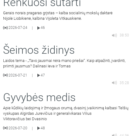
Renkuosi sutarti
Gerais norais pragaras grįstas – kalba socialinių mokslų daktarė
Nijolė Liobikienė, kalbina Vijoleta Vitkauskienė.
2026-07-24
46
|
38:50
Šeimos židinys
Laidos tema - „Tavo jausmai nėra mano priešai“. Kaip atpažinti, įvardinti,
priimti jausmus? Dalinasi Ieva ir Tomas
2026-07-21
47
|
35:28
Gyvybės medis
Apie kūdikių laidojimą ir žmogaus orumą, dvasinį įvaikinimą kalbasi Telšių
vyskupas Algirdas Jurevičius ir generalvikaras Vilius
Viktoravičius bei Dvasinio
2026-07-20
48
|
44:36