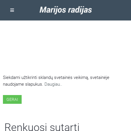
ŠIOJE SVETAINĖJE NAUDOJAMI
SLAPUKAI
Siekdami užtikrinti sklandų svetainės veikimą, svetainėje
naudojame slapukus.
Daugiau..
GERAI
Renkuosi sutarti