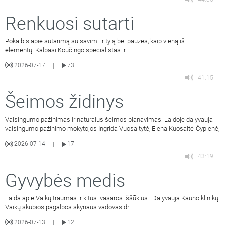
Renkuosi sutarti
Pokalbis apie sutarimą su savimi ir tylą bei pauzes, kaip vieną iš
elementų. Kalbasi Koučingo specialistas ir
2026-07-17
73
|
41:15
Šeimos židinys
Vaisingumo pažinimas ir natūralus šeimos planavimas. Laidoje dalyvauja
vaisingumo pažinimo mokytojos Ingrida Vuosaitytė, Elena Kuosaitė-Čypienė,
2026-07-14
17
|
43:19
Gyvybės medis
Laida apie Vaikų traumas ir kitus vasaros iššūkius. Dalyvauja Kauno klinikų
Vaikų skubios pagalbos skyriaus vadovas dr.
2026-07-13
12
|