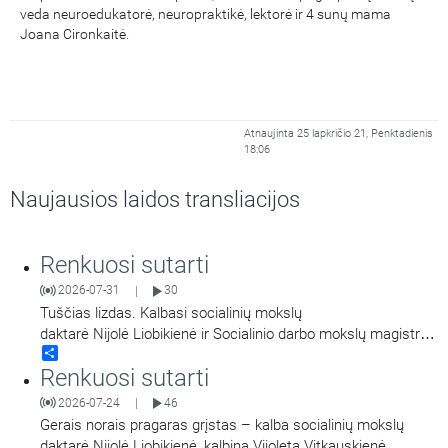
veda neuroedukatorė, neuropraktikė, lektorė ir 4 sunų mama
Joana Cironkaitė.
Atnaujinta 25 lapkričio 21, Penktadienis
18:06
Naujausios laidos transliacijos
Renkuosi sutarti
2026-07-31
30
|
Tuščias lizdas. Kalbasi socialinių mokslų
daktarė Nijolė Liobikienė ir Socialinio darbo mokslų magistrė
Share
Violeta Vitkauskienė.
Renkuosi sutarti
2026-07-24
46
|
Gerais norais pragaras grįstas – kalba socialinių mokslų
daktarė Nijolė Liobikienė, kalbina Vijoleta Vitkauskienė.