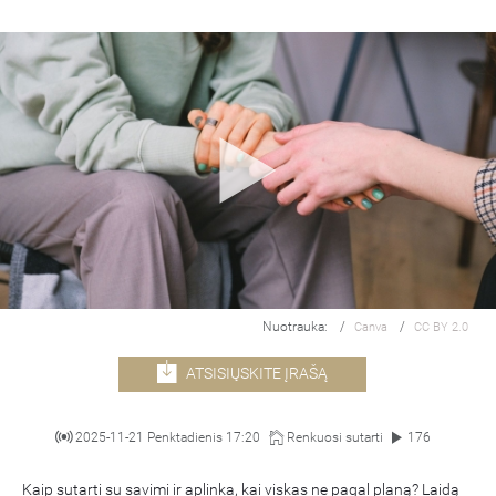
Nuotrauka:
/
/
Canva
CC BY 2.0
ATSISIŲSKITE ĮRAŠĄ
2025-11-21 Penktadienis 17:20
Renkuosi sutarti
176
Kaip sutarti su savimi ir aplinka, kai viskas ne pagal planą? Laidą