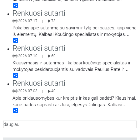
Share
Renkuosi sutarti
2026-07-17
73
|
Pokalbis apie sutarimą su savimi ir tylą bei pauzes, kaip vieną
iš elementų. Kalbasi Koučingo specialistas ir mokytojas
Share
besidarbuojantis su vadovais Paulius Ratė ir psichologinės-
Renkuosi sutarti
emocinės sveikatos specialistė Janina Sabaitė.
2026-07-10
60
|
Klausymasis ir sutarimas - kalbasi koučingo specialistas ir
mokytojas besidarbuojantis su vadovais Paulius Ratė ir
Share
psichologinės-emocinės sveikatos specialistė Janina
Renkuosi sutarti
Sabaitė.
2026-07-03
40
|
Apie priklausomybes kur kreiptis ir kas gali padėti? Klausimai,
kurie padės suprasti ar Jūsų elgesys žalingas. Kalbasi
Share
psichoterapeutas, priklausomybių ligų konsultantas Andrius
Jarašiūnas ir laidos vedėja Kauno kolegijos lektorė, sveikatos
daugiau
psichologė Rita Kievišienė.