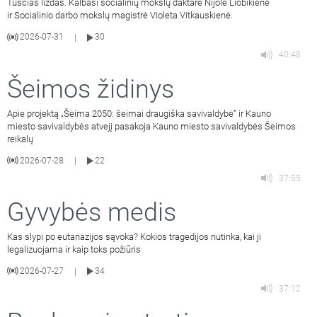
Tuščias lizdas. Kalbasi socialinių mokslų daktarė Nijolė Liobikienė
ir Socialinio darbo mokslų magistrė Violeta Vitkauskienė.
2026-07-31
30
|
40:48
Šeimos židinys
Apie projektą „Šeima 2050: šeimai draugiška savivaldybė“ ir Kauno
miesto savivaldybės atvejį pasakoja Kauno miesto savivaldybės Šeimos
reikalų
2026-07-28
22
|
37:55
Gyvybės medis
Kas slypi po eutanazijos sąvoka? Kokios tragedijos nutinka, kai ji
legalizuojama ir kaip toks požiūris
2026-07-27
34
|
37:12