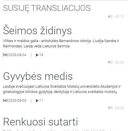
SUSIJĘ TRANSLIACIJOS
43:12
Šeimos židinys
Vilties ir maldos galia - ankstukės Bernardinos istorija. Liudija Sandra ir
Raimondas. Laidą veda Lietuvos šeimos
2026-08-04
18
|
42:02
Gyvybės medis
Laidoje svečiuojasi Lietuvos Sveikatos Mokslų universiteto Akušerijos ir
ginekologijos klinikos gydytoja, dėstytoja ir Lietuvos sveikatos mokslų
2026-08-03
11
|
43:24
Renkuosi sutarti