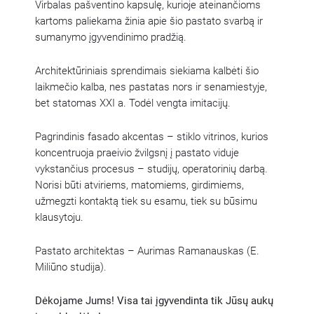
Virbalas pašventino kapsulę, kurioje ateinančioms
kartoms paliekama žinia apie šio pastato svarbą ir
sumanymo įgyvendinimo pradžią.
Architektūriniais sprendimais siekiama kalbėti šio
laikmečio kalba, nes pastatas nors ir senamiestyje,
bet statomas XXI a. Todėl vengta imitacijų.
Pagrindinis fasado akcentas – stiklo vitrinos, kurios
koncentruoja praeivio žvilgsnį į pastato viduje
vykstančius procesus – studijų, operatorinių darbą.
Norisi būti atviriems, matomiems, girdimiems,
užmegzti kontaktą tiek su esamu, tiek su būsimu
klausytoju.
Pastato architektas – Aurimas Ramanauskas (E.
Miliūno studija).
Dėkojame Jums! Visa tai įgyvendinta tik Jūsų aukų