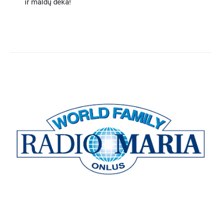
ir maldų dėka!