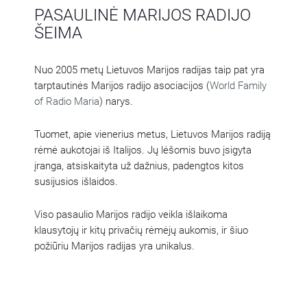
PASAULINĖ MARIJOS RADIJO
ŠEIMA
Nuo 2005 metų Lietuvos Marijos radijas taip pat yra
tarptautinės Marijos radijo asociacijos (
World Family
of Radio Maria
) narys.
Tuomet, apie vienerius metus, Lietuvos Marijos radiją
rėmė aukotojai iš Italijos. Jų lėšomis buvo įsigyta
įranga, atsiskaityta už dažnius, padengtos kitos
susijusios išlaidos.
Viso pasaulio Marijos radijo veikla išlaikoma
klausytojų ir kitų privačių rėmėjų aukomis, ir šiuo
požiūriu Marijos radijas yra unikalus.