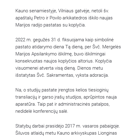
Kauno senamiestyje, Vilniaus gatvėje, netoli šv.
apaštalų Petro ir Povilo arkikatedros iškilo naujas
Marijos radijo pastatas su koplyčia.
2022 m. gegužės 31 d. fiksuojama kaip simbolinė
pastato atidarymo diena Tą dieną, per Švč. Mergelės
Marijos Apsilankymo iškilmę, buvo iškilmingai
konsekruotas naujos koplyčios altorius. Koplyčia
visuomenei atverta visą dieną. Dienos metu
išstatytas Švč. Sakramentas, vyksta adoracija.
Na, o studijų pastate įrengtos kelios tiesioginių
transliacijų ir garso įrašų studijos, aprūpintos nauja
aparatūra. Taip pat ir administracinės patalpos,
nedidelė konferencijų salė.
Statybų darbai prasidėjo 2017 m. vasaros pabaigoje.
Šiluvos atlaidų metu Kauno arkivyskupas Lionginas