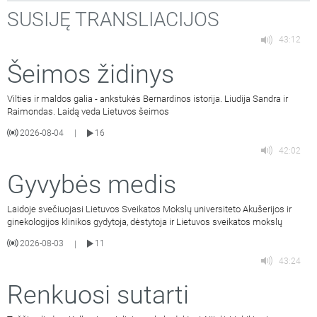
SUSIJĘ TRANSLIACIJOS
43:12
Šeimos židinys
Vilties ir maldos galia - ankstukės Bernardinos istorija. Liudija Sandra ir
Raimondas. Laidą veda Lietuvos šeimos
2026-08-04
16
|
42:02
Gyvybės medis
Laidoje svečiuojasi Lietuvos Sveikatos Mokslų universiteto Akušerijos ir
ginekologijos klinikos gydytoja, dėstytoja ir Lietuvos sveikatos mokslų
2026-08-03
11
|
43:24
Renkuosi sutarti