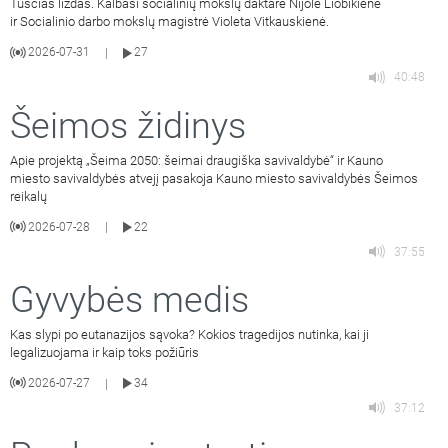
Tuščias lizdas. Kalbasi socialinių mokslų daktarė Nijolė Liobikienė
ir Socialinio darbo mokslų magistrė Violeta Vitkauskienė.
2026-07-31
27
|
40:48
Šeimos židinys
Apie projektą „Šeima 2050: šeimai draugiška savivaldybė“ ir Kauno
miesto savivaldybės atvejį pasakoja Kauno miesto savivaldybės Šeimos
reikalų
2026-07-28
22
|
37:55
Gyvybės medis
Kas slypi po eutanazijos sąvoka? Kokios tragedijos nutinka, kai ji
legalizuojama ir kaip toks požiūris
2026-07-27
34
|
37:12