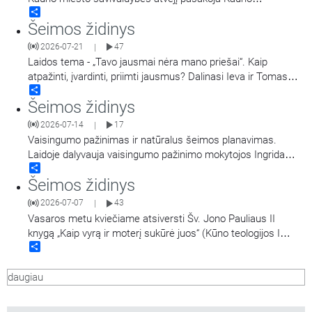
Share
miesto savivaldybės Šeimos reikalų komisijos pirmininkas
Šeimos židinys
Tomas Žebuolis ir Kauno miesto savivaldybės
administracijos Socialinių paslaugų skyriaus Paslaugų šeimai
2026-07-21
47
|
ir vaikui poskyrio vedėja, Šeimos reikalų komisijos narė Giedrė
Laidos tema - „Tavo jausmai nėra mano priešai“. Kaip
Vareikienė. Laidą
…
atpažinti, įvardinti, priimti jausmus? Dalinasi Ieva ir Tomas
Share
Pukeliai. Laidą veda žurnalistė, komunikacijos ekspertė Diana
Šeimos židinys
Neimantienė.
2026-07-14
17
|
Vaisingumo pažinimas ir natūralus šeimos planavimas.
Laidoje dalyvauja vaisingumo pažinimo mokytojos Ingrida
Share
Vuosaitytė, Elena Kuosaitė-Čypienė, Jūra Jūronienė. Laidą
Šeimos židinys
veda Jurgita Salinienė.
2026-07-07
43
|
Vasaros metu kviečiame atsiversti Šv. Jono Pauliaus II
knygą „Kaip vyrą ir moterį sukūrė juos“ (Kūno teologijos I
Share
dalį). Karolis Wojtyła-popiežius Jonas Paulius II „Kūno
teologijoje“ aptaria vyro ir moters tarpusavio santykių tikrovę
daugiau
remdamasis tuo, kaip ją galima įžvelgti Biblijoje. Tai visiškai
naujas būdas prabilti
…