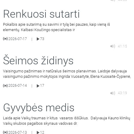
Renkuosi sutarti
Pokalbis apie sutarimą su savimi ir tylą bei pauzes, kaip vieną iš
elementų. Kalbasi Koučingo specialistas ir
2026-07-17
73
|
41:15
Šeimos židinys
Vaisingumo pažinimas ir natūralus šeimos planavimas. Laidoje dalyvauja
vaisingumo pažinimo mokytojos Ingrida Vuosaitytė, Elena Kuosaitė-Čypienė,
2026-07-14
17
|
43:19
Gyvybės medis
Laida apie Vaikų traumas ir kitus vasaros iššūkius. Dalyvauja Kauno klinikų
Vaikų skubios pagalbos skyriaus vadovas dr.
2026-07-13
12
|