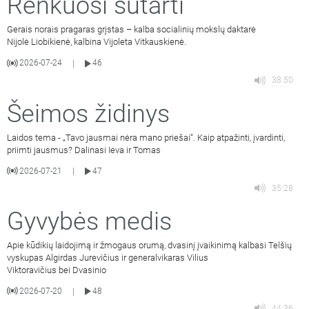
Renkuosi sutarti
Gerais norais pragaras grįstas – kalba socialinių mokslų daktarė
Nijolė Liobikienė, kalbina Vijoleta Vitkauskienė.
2026-07-24
46
|
38:50
Šeimos židinys
Laidos tema - „Tavo jausmai nėra mano priešai“. Kaip atpažinti, įvardinti,
priimti jausmus? Dalinasi Ieva ir Tomas
2026-07-21
47
|
35:28
Gyvybės medis
Apie kūdikių laidojimą ir žmogaus orumą, dvasinį įvaikinimą kalbasi Telšių
vyskupas Algirdas Jurevičius ir generalvikaras Vilius
Viktoravičius bei Dvasinio
2026-07-20
48
|
44:36