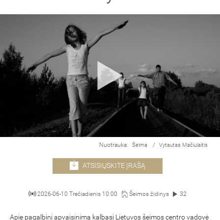
Nuotrauka:
/
Šeima
Vytautas Mačiulaitis
ATSISIŲSKITE ĮRAŠĄ
2026-06-10 Trečiadienis 10:00
Šeimos židinys
32
Apie pagalbinį apvaisinimą kalbasi Lietuvos šeimos centro vadovė