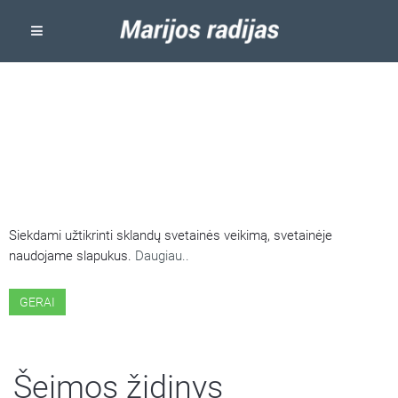
ŠIOJE SVETAINĖJE NAUDOJAMI
SLAPUKAI
Siekdami užtikrinti sklandų svetainės veikimą, svetainėje
naudojame slapukus.
Daugiau..
GERAI
Šeimos židinys