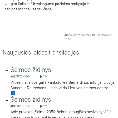
Jurgita Salinienė ir vaisngumo pažinimo mokytoja ir
teologė Ingrida Jazgevičienė.
Atnaujinta 26 birželio 10, Trečiadienis
11:05
Naujausios laidos transliacijos
Šeimos židinys
2026-08-04
16
|
Vilties ir maldos galia - ankstukės Bernardinos istorija. Liudija
Sandra ir Raimondas. Laidą veda Lietuvos šeimos centro
Share
vadovė Jurgita Salinienė.
Šeimos židinys
2026-07-28
22
|
Apie projektą „Šeima 2050: šeimai draugiška savivaldybė“ ir
Kauno miesto savivaldybės atvejį pasakoja Kauno