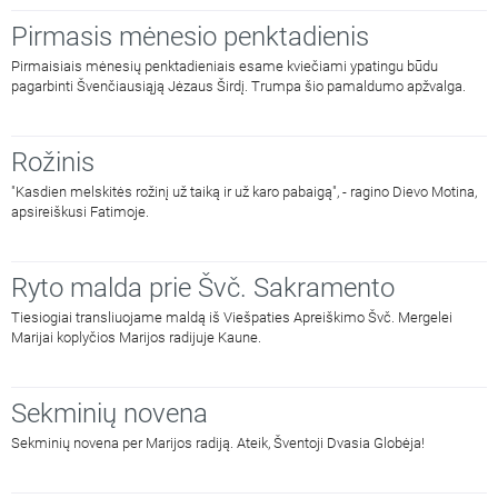
Pirmasis mėnesio penktadienis
Pirmaisiais mėnesių penktadieniais esame kviečiami ypatingu būdu
pagarbinti Švenčiausiąją Jėzaus Širdį. Trumpa šio pamaldumo apžvalga.
Rožinis
"Kasdien melskitės rožinį už taiką ir už karo pabaigą", - ragino Dievo Motina,
apsireiškusi Fatimoje.
Ryto malda prie Švč. Sakramento
Tiesiogiai transliuojame maldą iš Viešpaties Apreiškimo Švč. Mergelei
Marijai koplyčios Marijos radijuje Kaune.
Sekminių novena
Sekminių novena per Marijos radiją. Ateik, Šventoji Dvasia Globėja!