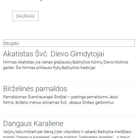
DAUGIAU
daugiau
Akatistas Švč. Dievo Gimdytojai
Himnas Akatistas yra vienas gražiausių Bažnyčios kūrinių Dievo Motinos
garbei. Šis himnas priklauso Rytų Bažnyčios tradicijai.
Birželinės pamaldos
Pamaldumas Švenčiausiajai Širdžiai – ypatinga pamaldumo Jėzui
forma. Birželio mėnuo skiriamas Švč. Jėzaus Širdies garbinimui.
Dangaus Karaliene
Velykų laiku triskart per dieną (ryte, vidurdienį ir vakare) Bažnyčia meldžiasi
malda "Dangaus Karaliene" vietoje maldos "Viešpaties Angelas". Ji drauge