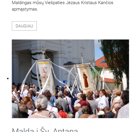
Maldingas mūsų Viešpaties Jėzaus Kristaus Kančios
apmąstymas.
DAUGIAU
Malda į Šv. Antaną