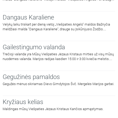
su Įsikūnijusio Žodžio Gimdytoja, išgyvenusia savo Sūnaus kančią ir mirtį už
pasaulio išgelbėjimą, džiaugiasi ir skelbia Jo prisikėlimą iš numirusių.
Dangaus Karaliene
Velykų laiku triskart per dieną vietoj „Viešpaties Angelo" maldos Bažnyčia
meldžiasi malda "Dangaus Karaliene", drauge su Įsikūnijusio Žodžio
Gimdytoja džiaugdamasi ir skelbdama Jo prisikėlimą iš numirusių.
Gailestingumo valanda
Trečioji valanda yra Mūsų Viešpaties Jėzaus Kristaus mirties už visų mūsų
nuodėmes valanda. Marijos radijas kasdien 15:00 ir 3:00 kviečia melstis
drauge kalbant Dievo Gailestingumo vainikėlį ir litaniją bei pasiklausyti
ištraukų iš šv. Faustinos dienoraščio. 15:00 malda transliuojama iš Dievo
Gailestingumo šventovės Vilniuje, kur saugomas ir gerbiamas Gailestingojo
Gegužinės pamaldos
Jėzaus paveikslas, nutapytas pagal šv. Faustinos regėjimus.
Gegužės mėnuo skiriamas Dievo Gimdytojos Švč. Mergelės Marijos garbei.
Kryžiaus kelias
Maldingas mūsų Viešpaties Jėzaus Kristaus Kančios apmąstymas.