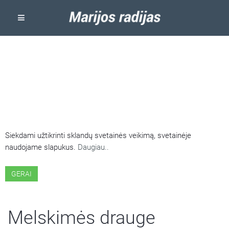
ŠIOJE SVETAINĖJE NAUDOJAMI
SLAPUKAI
Siekdami užtikrinti sklandų svetainės veikimą, svetainėje
naudojame slapukus.
Daugiau..
GERAI
Melskimės drauge