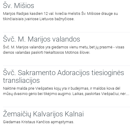
Šv. Mišios
Marijos Radijas kasdien 12 val. kviečia melstis Šv. Mišiose drauge su
tikinčiaisiais įvairiose Lietuvos bažnyčiose.
Švč. M. Marijos valandos
Švč. M. Marijos valandos yra giedamos vienu metu, bet jų prasmė - visas
dienos valandas paskirti Nekaltosios Motinos šlovei.
Švč. Sakramento Adoracijos tiesioginės
transliacijos
Naktinė malda prie Viešpaties kojų yra ir budėjimas, ir maldos kova dėl
mūsų dvasinio gėrio bei tikėjimo augimo. Laikas, paskirtas Viešpačiui, nėra
prarastas laikas.
Žemaičių Kalvarijos Kalnai
Giedamas Kristaus Kančios apmąstymas.