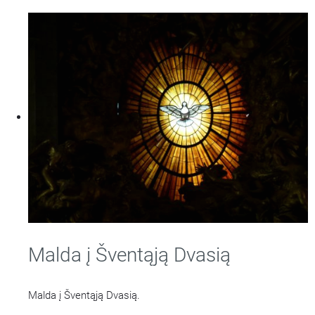
Malda į Šventąją Dvasią
Malda į Šventąją Dvasią.