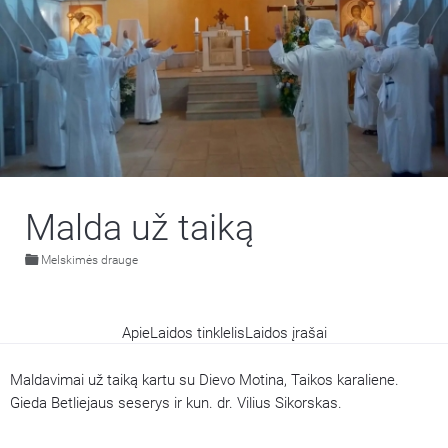
Malda už taiką
Melskimės drauge
Apie
Laidos tinklelis
Laidos įrašai
Maldavimai už taiką kartu su Dievo Motina, Taikos karaliene.
Gieda Betliejaus seserys ir kun. dr. Vilius Sikorskas.