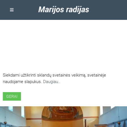
ŠIOJE SVETAINĖJE NAUDOJAMI
SLAPUKAI
Siekdami užtikrinti sklandų svetainės veikimą, svetainėje
naudojame slapukus.
Daugiau..
GERAI