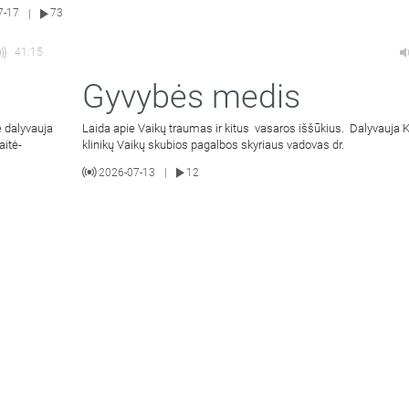
7-17
73
|
41:15
Gyvybės medis
 dalyvauja
Laida apie Vaikų traumas ir kitus vasaros iššūkius. Dalyvauja
aitė-
klinikų Vaikų skubios pagalbos skyriaus vadovas dr.
2026-07-13
12
|