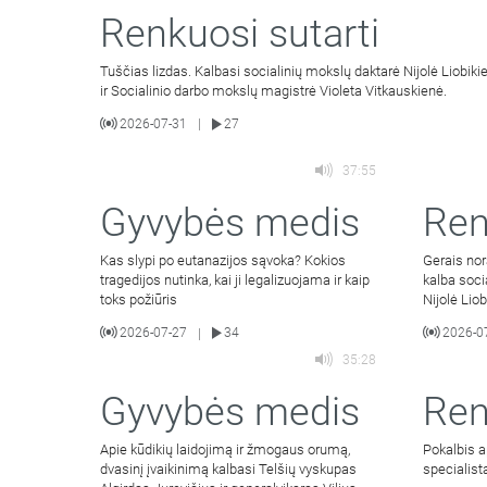
Renkuosi sutarti
Tuščias lizdas. Kalbasi socialinių mokslų daktarė Nijolė Liobiki
ir Socialinio darbo mokslų magistrė Violeta Vitkauskienė.
2026-07-31
27
|
37:55
Gyvybės medis
Ren
Kas slypi po eutanazijos sąvoka? Kokios
Gerais nor
tragedijos nutinka, kai ji legalizuojama ir kaip
kalba soci
toks požiūris
Nijolė Lio
2026-07-27
34
2026-0
|
35:28
Gyvybės medis
Ren
Apie kūdikių laidojimą ir žmogaus orumą,
Pokalbis a
dvasinį įvaikinimą kalbasi Telšių vyskupas
specialista