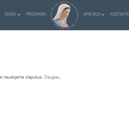
ĮRAŠAI
PROGRAMA
APIE MUS
KONTAKTA
AMI SLAPUKAI
nėje naudojame slapukus.
Daugiau..