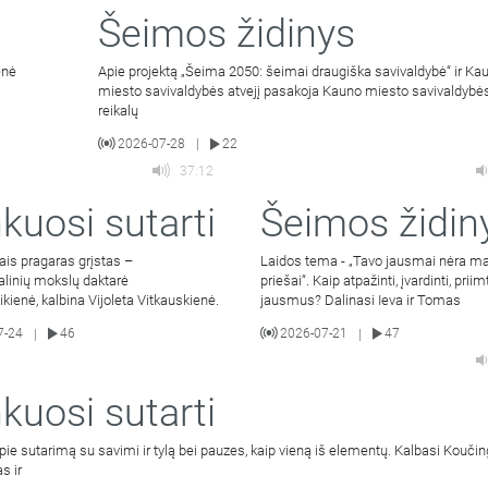
Šeimos židinys
enė
Apie projektą „Šeima 2050: šeimai draugiška savivaldybė“ ir Ka
miesto savivaldybės atvejį pasakoja Kauno miesto savivaldyb
reikalų
2026-07-28
22
|
37:12
kuosi sutarti
Šeimos židin
ais pragaras grįstas –
Laidos tema - „Tavo jausmai nėra m
alinių mokslų daktarė
priešai“. Kaip atpažinti, įvardinti, priim
bikienė, kalbina Vijoleta Vitkauskienė.
jausmus? Dalinasi Ieva ir Tomas
7-24
46
2026-07-21
47
|
|
kuosi sutarti
pie sutarimą su savimi ir tylą bei pauzes, kaip vieną iš elementų. Kalbasi Kouči
s ir