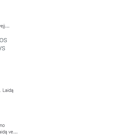
ejį
reikalų
os
no
ų
ys
oskyrio
. Laidą
umo
aidą veda