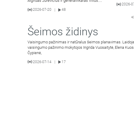
Algirdas Jurevičius ir generalvikaras Vilius
2026-0
Viktoravičius bei Dvasinio
2026-07-20
48
|
Šeimos židinys
Vaisingumo pažinimas ir natūralus šeimos planavimas. Laidoje
vaisingumo pažinimo mokytojos Ingrida Vuosaitytė, Elena Kuos
Čypienė,
2026-07-14
17
|