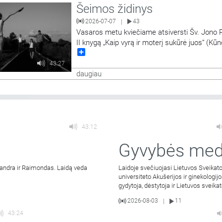
Šeimos židinys
2026-07-07
43
|
Vasaros metu kviečiame atsiversti Šv. Jono 
II knygą „Kaip vyrą ir moterį sukūrė juos“ (Kūn
Share
teologijos I dalį). Karolis Wojtyła-popiežius J
Paulius II „Kūno teologijoje“ aptaria vyro ir mo
43:27
tarpusavio santykių tikrovę remdamasis tuo, k
daugiau
galima įžvelgti Biblijoje. Tai visiškai naujas bū
prabilti
…
43:12
Gyvybės med
a Sandra ir Raimondas. Laidą veda
Laidoje svečiuojasi Lietuvos Sveikat
universiteto Akušerijos ir ginekologijo
gydytoja, dėstytoja ir Lietuvos sveik
2026-08-03
11
|
43:24