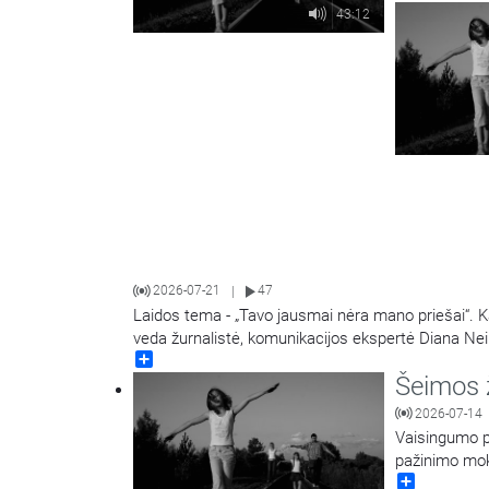
43:12
2026-07-21
47
|
Laidos tema - „Tavo jausmai nėra mano priešai“. Kai
veda žurnalistė, komunikacijos ekspertė Diana N
Share
Šeimos 
2026-07-14
Vaisingumo p
pažinimo mok
Share
Jurgita Salin