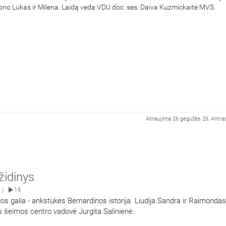
ono Lukas ir Milena. Laidą veda VDU doc. ses. Daiva Kuzmickaitė MVS.
Atnaujinta 26 gegužės 26, Antrad
židinys
16
|
ldos galia - ankstukės Bernardinos istorija. Liudija Sandra ir Raimondas
s šeimos centro vadovė Jurgita Salinienė.