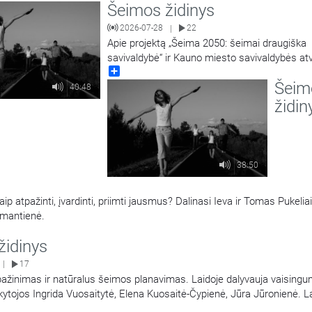
Šeimos židinys
2026-07-28
22
|
Apie projektą „Šeima 2050: šeimai draugiška
savivaldybė“ ir Kauno miesto savivaldybės atv
Share
pasakoja Kauno miesto savivaldybės Šeimos 
Šeim
komisijos pirmininkas Tomas Žebuolis ir Kau
40:48
miesto savivaldybės administracijos Socialini
židin
paslaugų skyriaus Paslaugų šeimai ir vaikui p
vedėja, Šeimos reikalų komisijos narė Giedrė
Vareikienė. Laidą
…
38:50
p atpažinti, įvardinti, priimti jausmus? Dalinasi Ieva ir Tomas Pukeliai
eimantienė.
židinys
17
|
ažinimas ir natūralus šeimos planavimas. Laidoje dalyvauja vaising
ytojos Ingrida Vuosaitytė, Elena Kuosaitė-Čypienė, Jūra Jūronienė. L
ienė.