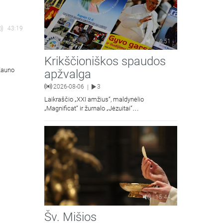
43:19
4:51
Krikščioniškos spaudos
 Kauno
apžvalga
2026-08-06
3
|
Laikraščio „XXI amžius“, maldynėlio
„Magnificat“ ir žurnalo „Jėzuitai“
naujųjų numerių apžvalgos.
15:44
Šv. Mišios