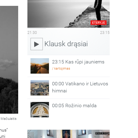
ETERYJE
21:30
23:15
Klausk drąsiai
23:15 Kas rūpi jauniems
/ kartojimas
00:00 Vatikano ir Lietuvos
himnai
00:05 Rožinio malda
Mačiulaitis
inus“
uni