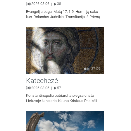
2026-08-06
38
|
Evangelija pagal Matą 17, 1-9. Homiliją sako
kun. Rolandas Judeikis. Transliacija iš Prienų
Kristaus Apsireiškimo bažnyčios.
37:09
Katechezė
2026-08-06
57
|
Konstantinopolio patriarchato egzarchato
Lietuvoje kancleris, Kauno Kristaus Prisikėlimo
krikščionių ortodoksų parapijos klebonas
kunigas Vitalijus Mockus pasakoja apie
Kristaus Atsimainymo šventę.