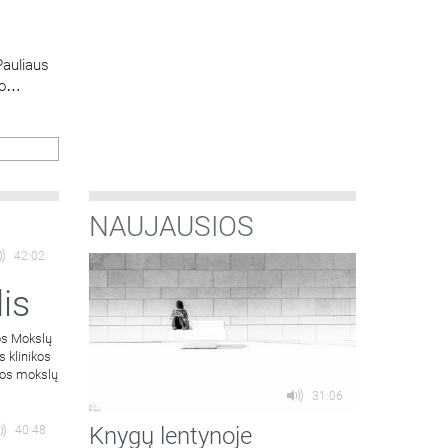
Pauliaus
o
onas
ters
aip ją
das
NAUJAUSIOS
42:02
is
os Mokslų
s klinikos
atos mokslų
31:06
Knygų lentynoje
40:48