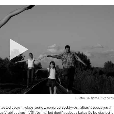
Nuotrauka:
/
Šeima
Vytautas 
as Lietuvoje ir kokios jaunų žmonių perspektyvos kalbasi asociacijos „Tr
 Vrubliauskas ir VŠĮ „Ne imti, bet duoti“ vadovas Lukas Dvilevičius bei ja