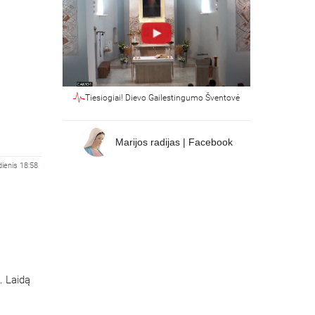
Tiesiogiai! Dievo Gailestingumo Šventovė
Marijos radijas | Facebook
ienis 18:58
. Laidą