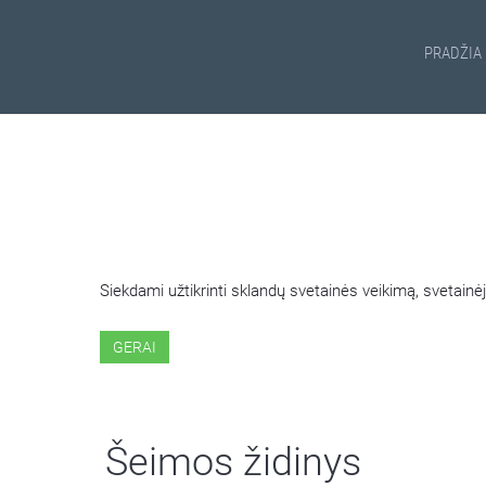
PRADŽIA
ŠIOJE SVETAINĖJE NAUDOJ
Siekdami užtikrinti sklandų svetainės veikimą, svetai
GERAI
Šeimos židinys