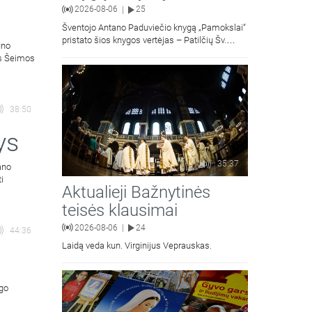
2026-08-06
25
|
Šventojo Antano Paduviečio knygą „Pamokslai“
pristato šios knygos vertėjas – Patilčių Šv.
uno
Petro Išvadavimo parapijos klebonas, kun.
ės Šeimos
moralinės teologijos dr. Algirdas Petras
38:50
ys
35:37
ano
ti
Aktualieji Bažnytinės
teisės klausimai
2026-08-06
24
|
44:36
Laidą veda kun. Virginijus Veprauskas.
ngo