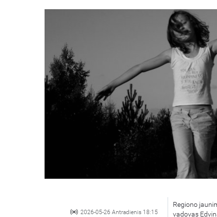
Regiono jaunim
2026-05-26 Antradienis 18:15
vadovas Edvinas