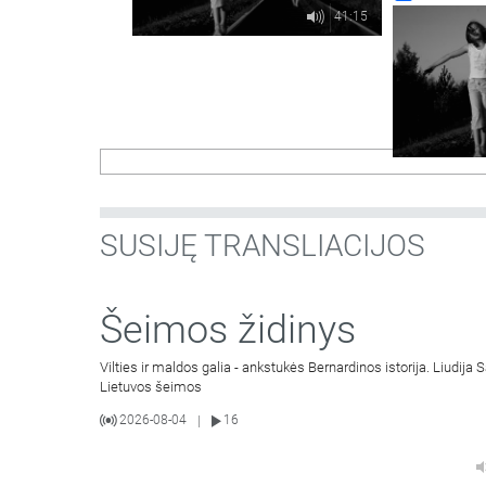
41:15
SUSIJĘ TRANSLIACIJOS
Šeimos židinys
Vilties ir maldos galia - ankstukės Bernardinos istorija. Liudij
Lietuvos šeimos
2026-08-04
16
|