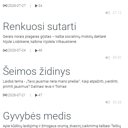
2026-07-27
34
|
37:12
Renkuosi sutarti
Gerais norais pragaras grįstas – kalba socialinių mokslų daktarė
Nijolė Liobikienė, kalbina Vijoleta Vitkauskienė.
2026-07-24
46
|
38:50
Šeimos židinys
Laidos tema - „Tavo jausmai nėra mano priešai“. Kaip atpažinti, įvardinti,
priimti jausmus? Dalinasi Ieva ir Tomas
2026-07-21
47
|
35:28
Gyvybės medis
Apie kūdikių laidojimą ir žmogaus orumą, dvasinį įvaikinimą kalbasi Telšių