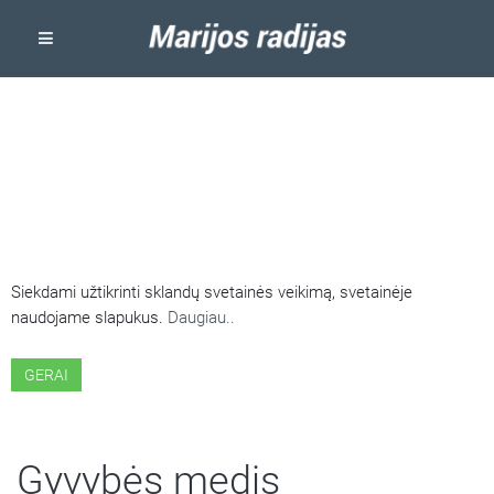
ŠIOJE SVETAINĖJE NAUDOJAMI
SLAPUKAI
Siekdami užtikrinti sklandų svetainės veikimą, svetainėje
naudojame slapukus.
Daugiau..
GERAI
Gyvybės medis