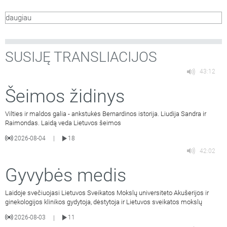
diskutuoja tema: Jaunas žmogus iš Lietuvos regiono – ar gali
daugiau
augti, siekti ir pasiekti?
SUSIJĘ TRANSLIACIJOS
43:12
Šeimos židinys
Vilties ir maldos galia - ankstukės Bernardinos istorija. Liudija Sandra ir
Raimondas. Laidą veda Lietuvos šeimos
2026-08-04
18
|
42:02
Gyvybės medis
Laidoje svečiuojasi Lietuvos Sveikatos Mokslų universiteto Akušerijos ir
ginekologijos klinikos gydytoja, dėstytoja ir Lietuvos sveikatos mokslų
2026-08-03
11
|