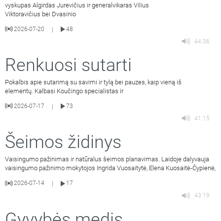
vyskupas Algirdas Jurevičius ir generalvikaras Vilius
Viktoravičius bei Dvasinio
2026-07-20
48
|
44:36
Renkuosi sutarti
Pokalbis apie sutarimą su savimi ir tylą bei pauzes, kaip vieną iš
elementų. Kalbasi Koučingo specialistas ir
2026-07-17
73
|
41:15
Šeimos židinys
Vaisingumo pažinimas ir natūralus šeimos planavimas. Laidoje dalyvauja
vaisingumo pažinimo mokytojos Ingrida Vuosaitytė, Elena Kuosaitė-Čypienė,
2026-07-14
17
|
43:19
Gyvybės medis