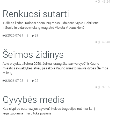
43:24
Renkuosi sutarti
Tuščias lizdas. Kalbasi socialinių mokslų daktarė Nijolė Liobikienė
ir Socialinio darbo mokslų magistrė Violeta Vitkauskienė.
2026-07-31
29
|
40:48
Šeimos židinys
Apie projektą „Šeima 2050: šeimai draugiška savivaldybė“ ir Kauno
miesto savivaldybės atvejį pasakoja Kauno miesto savivaldybės Šeimos
reikalų
2026-07-28
22
|
37:55
Gyvybės medis
Kas slypi po eutanazijos sąvoka? Kokios tragedijos nutinka, kai ji
legalizuojama ir kaip toks požiūris