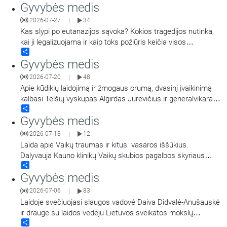
Gyvybės medis
dekanė docentė Laura Malakauskienė. Šioje laidoje pokalbis:
Nuo medicinos ir sveikatos mokslų pasirinkimo iki anatomijos
2026-07-27
34
|
paslapčių ir moters sveikatos. Laidos vedėjas Lietuvos
Kas slypi po eutanazijos sąvoka? Kokios tragedijos nutinka,
sveikatos mokslų
…
kai ji legalizuojama ir kaip toks požiūris keičia visos
Share
visuomenės vertybes bei kasdienybę? Pasakoja gydytojas,
Gyvybės medis
kunigas, bioetikos specialistas prof. dr. Andrius Narbekovas.
Laidą veda Regina Statkuvienė.
2026-07-20
48
|
Apie kūdikių laidojimą ir žmogaus orumą, dvasinį įvaikinimą
kalbasi Telšių vyskupas Algirdas Jurevičius ir generalvikaras
Share
Vilius Viktoravičius bei Dvasinio įvaikinimo
Gyvybės medis
koordinatorė Jolanta Felicija Celiešienė.
2026-07-13
12
|
Laida apie Vaikų traumas ir kitus vasaros iššūkius.
Dalyvauja Kauno klinikų Vaikų skubios pagalbos skyriaus
Share
vadovas dr. Algirdas Dagys ir Vaikų intensyviosios terapijos
Gyvybės medis
skyriaus vadovė doc. dr. Ilona Razlevičė, kalbina Kauno klinikų
dvasinė asistentė Svetlana Adler-Mikulėnienė. Laidoje
2026-07-06
83
|
minimos nuorodos: Pacientas gali būti priskirtas
…
Laidoje svečiuojasi slaugos vadovė Daiva Didvalė-Anušauskė
ir drauge su laidos vedėju Lietuvos sveikatos mokslų
Share
universiteto Medicinos fakulteto dekanu prof. Andriumi Macu