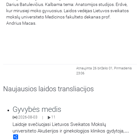
Darius Batulevičius. Kalbama tema: Anatomijos studijos. Erdvė,
kur mirusieji moko gyvuosius. Laidos vedėjas Lietuvos sveikatos
mokslų universiteto Medicinos fakulteto dekanas prof.
Andrius Macas.
Atnaujinta 26 birželio 01, Pirmadienis
23:06
Naujausios laidos transliacijos
Gyvybės medis
2026-08-03
11
|
Laidoje svečiuojasi Lietuvos Sveikatos Mokslų
universiteto Akušerijos ir ginekologijos klinikos gydytoja,
Share
dėstytoja ir Lietuvos sveikatos mokslų universiteto Studentų