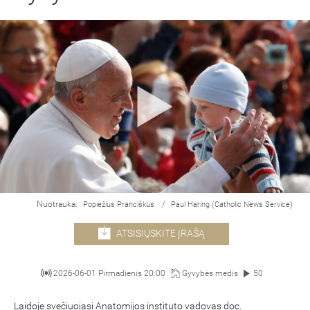
Nuotrauka:
/
Popiežius Pranciškus
Paul Haring (Catholic News Service)
ATSISIŲSKITE ĮRAŠĄ
2026-06-01 Pirmadienis 20:00
Gyvybės medis
50
Laidoje svečiuojasi Anatomijos instituto vadovas doc.