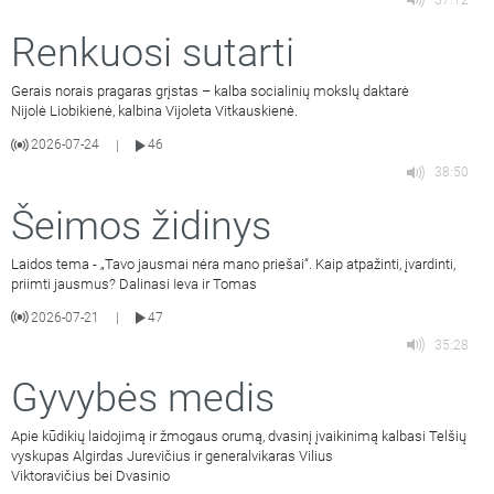
Renkuosi sutarti
Gerais norais pragaras grįstas – kalba socialinių mokslų daktarė
Nijolė Liobikienė, kalbina Vijoleta Vitkauskienė.
2026-07-24
46
|
38:50
Šeimos židinys
Laidos tema - „Tavo jausmai nėra mano priešai“. Kaip atpažinti, įvardinti,
priimti jausmus? Dalinasi Ieva ir Tomas
2026-07-21
47
|
35:28
Gyvybės medis
Apie kūdikių laidojimą ir žmogaus orumą, dvasinį įvaikinimą kalbasi Telšių
vyskupas Algirdas Jurevičius ir generalvikaras Vilius
Viktoravičius bei Dvasinio