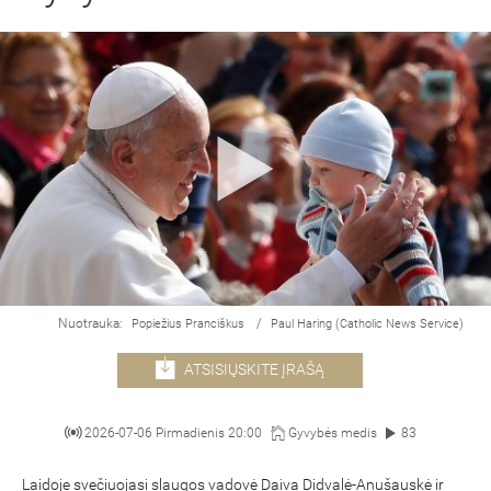
Nuotrauka:
/
Popiežius Pranciškus
Paul Haring (Catholic News Service)
ATSISIŲSKITE ĮRAŠĄ
2026-07-06 Pirmadienis 20:00
Gyvybės medis
83
Laidoje svečiuojasi slaugos vadovė Daiva Didvalė-Anušauskė ir