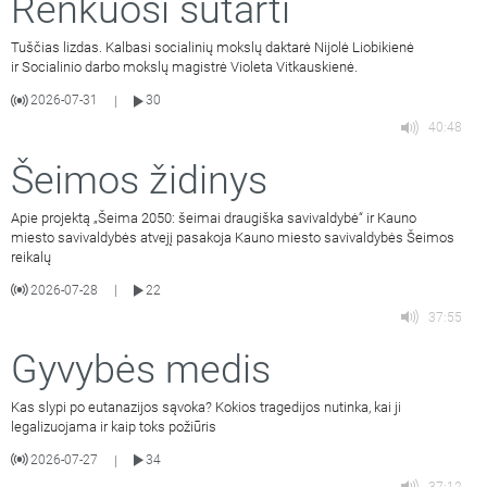
Renkuosi sutarti
Tuščias lizdas. Kalbasi socialinių mokslų daktarė Nijolė Liobikienė
ir Socialinio darbo mokslų magistrė Violeta Vitkauskienė.
2026-07-31
30
|
40:48
Šeimos židinys
Apie projektą „Šeima 2050: šeimai draugiška savivaldybė“ ir Kauno
miesto savivaldybės atvejį pasakoja Kauno miesto savivaldybės Šeimos
reikalų
2026-07-28
22
|
37:55
Gyvybės medis
Kas slypi po eutanazijos sąvoka? Kokios tragedijos nutinka, kai ji
legalizuojama ir kaip toks požiūris
2026-07-27
34
|
37:12