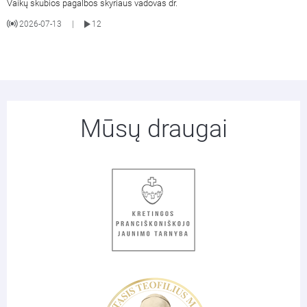
Vaikų skubios pagalbos skyriaus vadovas dr.
2026-07-13
12
|
Mūsų draugai