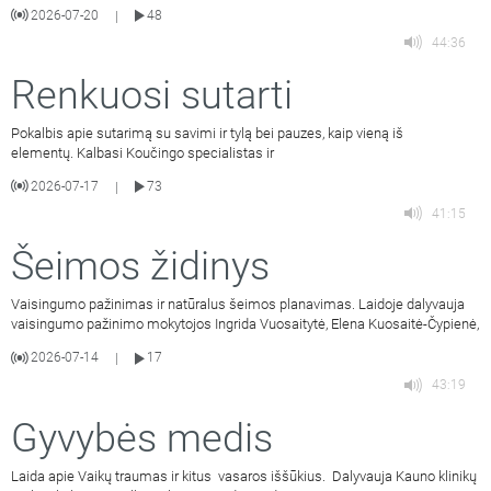
2026-07-20
48
|
44:36
Renkuosi sutarti
Pokalbis apie sutarimą su savimi ir tylą bei pauzes, kaip vieną iš
elementų. Kalbasi Koučingo specialistas ir
2026-07-17
73
|
41:15
Šeimos židinys
Vaisingumo pažinimas ir natūralus šeimos planavimas. Laidoje dalyvauja
vaisingumo pažinimo mokytojos Ingrida Vuosaitytė, Elena Kuosaitė-Čypienė,
2026-07-14
17
|
43:19
Gyvybės medis
Laida apie Vaikų traumas ir kitus vasaros iššūkius. Dalyvauja Kauno klinikų