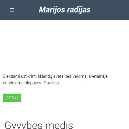
ŠIOJE SVETAINĖJE NAUDOJAMI
SLAPUKAI
Siekdami užtikrinti sklandų svetainės veikimą, svetainėje
naudojame slapukus.
Daugiau..
GERAI
Gyvybės medis