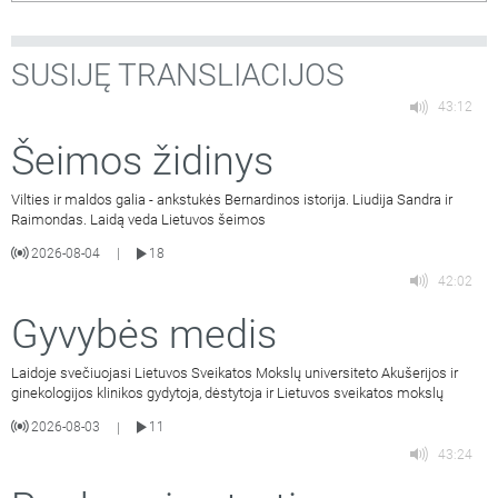
SUSIJĘ TRANSLIACIJOS
43:12
Šeimos židinys
Vilties ir maldos galia - ankstukės Bernardinos istorija. Liudija Sandra ir
Raimondas. Laidą veda Lietuvos šeimos
2026-08-04
18
|
42:02
Gyvybės medis
Laidoje svečiuojasi Lietuvos Sveikatos Mokslų universiteto Akušerijos ir
ginekologijos klinikos gydytoja, dėstytoja ir Lietuvos sveikatos mokslų
2026-08-03
11
|
43:24