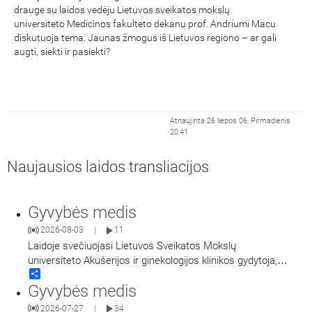
drauge su laidos vedėju Lietuvos sveikatos mokslų
universiteto Medicinos fakulteto dekanu prof. Andriumi Macu
diskutuoja tema: Jaunas žmogus iš Lietuvos regiono – ar gali
augti, siekti ir pasiekti?
Atnaujinta 26 liepos 06, Pirmadienis
20:41
Naujausios laidos transliacijos
Gyvybės medis
2026-08-03
11
|
Laidoje svečiuojasi Lietuvos Sveikatos Mokslų
universiteto Akušerijos ir ginekologijos klinikos gydytoja,
Share
dėstytoja ir Lietuvos sveikatos mokslų universiteto Studentų
Gyvybės medis
dekanė docentė Laura Malakauskienė. Šioje laidoje pokalbis:
Nuo medicinos ir sveikatos mokslų pasirinkimo iki anatomijos
2026-07-27
34
|