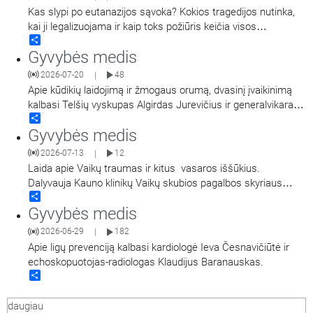
paslapčių ir moters sveikatos. Laidos vedėjas Lietuvos
Kas slypi po eutanazijos sąvoka? Kokios tragedijos nutinka,
sveikatos mokslų
…
kai ji legalizuojama ir kaip toks požiūris keičia visos
Share
visuomenės vertybes bei kasdienybę? Pasakoja gydytojas,
Gyvybės medis
kunigas, bioetikos specialistas prof. dr. Andrius Narbekovas.
Laidą veda Regina Statkuvienė.
2026-07-20
48
|
Apie kūdikių laidojimą ir žmogaus orumą, dvasinį įvaikinimą
kalbasi Telšių vyskupas Algirdas Jurevičius ir generalvikaras
Share
Vilius Viktoravičius bei Dvasinio įvaikinimo
Gyvybės medis
koordinatorė Jolanta Felicija Celiešienė.
2026-07-13
12
|
Laida apie Vaikų traumas ir kitus vasaros iššūkius.
Dalyvauja Kauno klinikų Vaikų skubios pagalbos skyriaus
Share
vadovas dr. Algirdas Dagys ir Vaikų intensyviosios terapijos
Gyvybės medis
skyriaus vadovė doc. dr. Ilona Razlevičė, kalbina Kauno klinikų
dvasinė asistentė Svetlana Adler-Mikulėnienė. Laidoje
2026-06-29
182
|
minimos nuorodos: Pacientas gali būti priskirtas
…
Apie ligų prevenciją kalbasi kardiologė Ieva Česnavičiūtė ir
echoskopuotojas-radiologas Klaudijus Baranauskas.
Share
daugiau