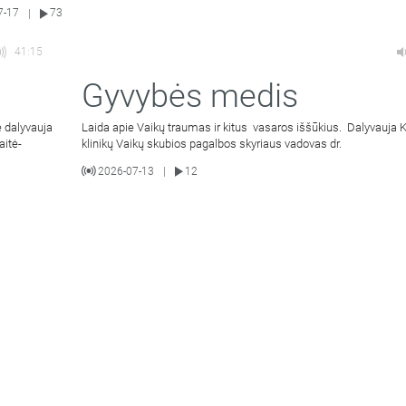
7-17
73
|
41:15
Gyvybės medis
 dalyvauja
Laida apie Vaikų traumas ir kitus vasaros iššūkius. Dalyvauja
aitė-
klinikų Vaikų skubios pagalbos skyriaus vadovas dr.
2026-07-13
12
|