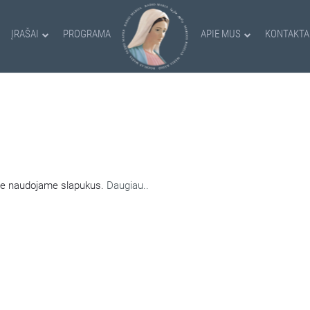
ĮRAŠAI
PROGRAMA
APIE MUS
KONTAKTA
AMI SLAPUKAI
nėje naudojame slapukus.
Daugiau..