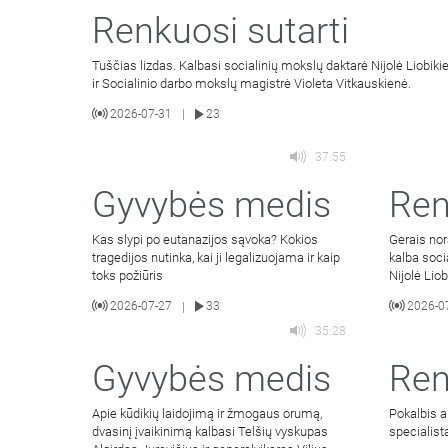
Renkuosi sutarti
Tuščias lizdas. Kalbasi socialinių mokslų daktarė Nijolė Liobiki
ir Socialinio darbo mokslų magistrė Violeta Vitkauskienė.
2026-07-31
23
|
37:55
Gyvybės medis
Ren
Kas slypi po eutanazijos sąvoka? Kokios
Gerais nor
tragedijos nutinka, kai ji legalizuojama ir kaip
kalba soci
toks požiūris
Nijolė Lio
2026-07-27
33
2026-0
|
35:28
Gyvybės medis
Ren
Apie kūdikių laidojimą ir žmogaus orumą,
Pokalbis a
dvasinį įvaikinimą kalbasi Telšių vyskupas
specialista