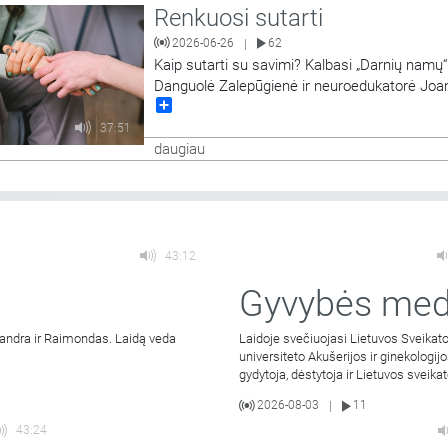
Renkuosi sutarti
2026-06-26
62
|
Kaip sutarti su savimi? Kalbasi „Darnių namų“
Danguolė Zalepūgienė ir neuroedukatorė Joa
Share
Cironkaitė.
37:51
daugiau
43:12
Gyvybės med
a Sandra ir Raimondas. Laidą veda
Laidoje svečiuojasi Lietuvos Sveikat
universiteto Akušerijos ir ginekologijo
gydytoja, dėstytoja ir Lietuvos sveik
2026-08-03
11
|
43:24