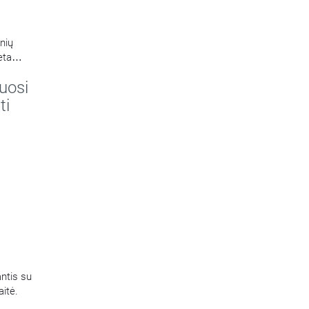
nių
eta
uosi
ti
antis su
aitė.