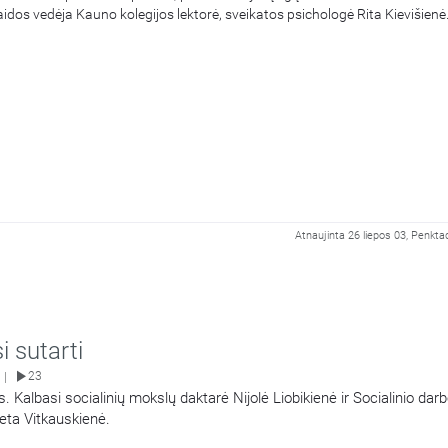
aidos vedėja Kauno kolegijos lektorė, sveikatos psichologė Rita Kievišienė
Atnaujinta 26 liepos 03, Penkta
 sutarti
23
|
s. Kalbasi socialinių mokslų daktarė Nijolė Liobikienė ir Socialinio da
eta Vitkauskienė.