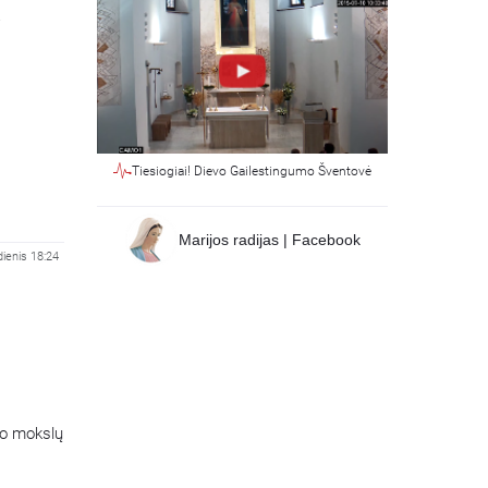
.
Tiesiogiai! Dievo Gailestingumo Šventovė
Marijos radijas | Facebook
dienis 18:24
rbo mokslų