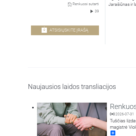
Jarašiūnas ir l
Renkuosi sutarti
39
ATSISIŲSKITE ĮRAŠĄ
Naujausios laidos transliacijos
Renkuosi
2026-07-31
Tuščias lizda
magistrė Viol
Share