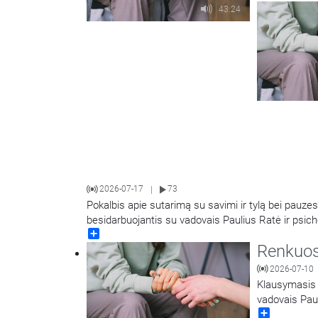
43:24
2026-07-17
73
|
Pokalbis apie sutarimą su savimi ir tylą bei pauze
besidarbuojantis su vadovais Paulius Ratė ir psic
Share
Renkuosi
2026-07-10
Klausymasis i
vadovais Pau
Share