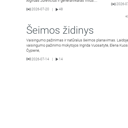
Algirdas Jurevičius ir generalvikaras Vilius
2026-0
Viktoravičius bei Dvasinio
2026-07-20
48
|
Šeimos židinys
Vaisingumo pažinimas ir natūralus šeimos planavimas. Laidoje
vaisingumo pažinimo mokytojos Ingrida Vuosaitytė, Elena Kuos
Čypienė,
2026-07-14
14
|