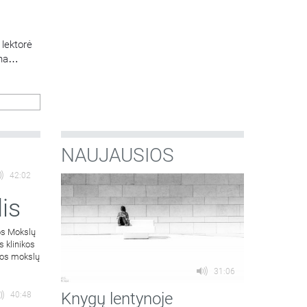
 lektorė
na
NAUJAUSIOS
42:02
is
os Mokslų
s klinikos
atos mokslų
31:06
Knygų lentynoje
40:48