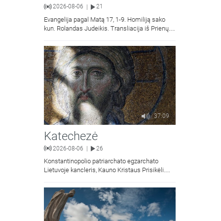
2026-08-06
21
|
Evangelija pagal Matą 17, 1-9. Homiliją sako
kun. Rolandas Judeikis. Transliacija iš Prienų
Kristaus Apsireiškimo bažnyčios.
37:09
Katechezė
2026-08-06
26
|
Konstantinopolio patriarchato egzarchato
Lietuvoje kancleris, Kauno Kristaus Prisikėlimo
krikščionių ortodoksų parapijos klebonas
kunigas Vitalijus Mockus pasakoja apie
Kristaus Atsimainymo šventę.