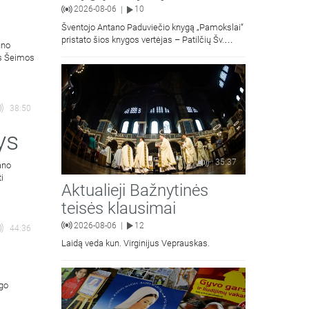
2026-08-06
10
|
Šventojo Antano Paduviečio knygą „Pamokslai“
pristato šios knygos vertėjas – Patilčių Šv.
uno
Petro Išvadavimo parapijos klebonas, kun.
ės Šeimos
moralinės teologijos dr. Algirdas Petras
38:50
ys
35:37
ano
ti
Aktualieji Bažnytinės
teisės klausimai
2026-08-06
12
|
44:36
Laidą veda kun. Virginijus Veprauskas.
ngo