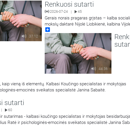
Renkuosi sutarti
2026-07-24
45
|
Gerais norais pragaras grįstas – kalba sociali
mokslų daktarė Nijolė Liobikienė, kalbina Vijol
Share
Vitkauskienė.
Renk
37:12
sutar
44:36
s, kaip vieną iš elementų. Kalbasi Koučingo specialistas ir mokytojas
hologinės-emocinės sveikatos specialistė Janina Sabaitė.
 sutarti
60
|
r sutarimas - kalbasi koučingo specialistas ir mokytojas besidarbuoj
lius Ratė ir psichologinės-emocinės sveikatos specialistė Janina Sab