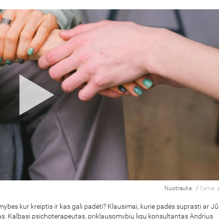
Nuotrauka:
/
Canva
ybes kur kreiptis ir kas gali padėti? Klausimai, kurie padės suprasti ar J
as. Kalbasi psichoterapeutas, priklausomybių ligų konsultantas Andrius