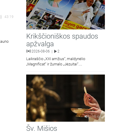
43:19
4:51
Krikščioniškos spaudos
 Kauno
apžvalga
2026-08-06
2
|
Laikraščio „XXI amžius“, maldynėlio
„Magnificat“ ir žurnalo „Jėzuitai“
naujųjų numerių apžvalgos.
15:44
Šv. Mišios