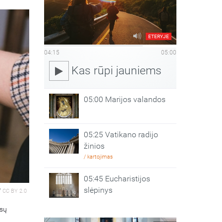
ETERYJE
04:15
05:00
Kas rūpi jauniems
05:00 Marijos valandos
05:25 Vatikano radijo
žinios
/ kartojimas
05:45 Eucharistijos
slėpinys
/
CC BY 2.0
ūsų