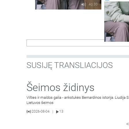
40:30
SUSIJĘ TRANSLIACIJOS
Šeimos židinys
Vilties ir maldos galia - ankstukės Bernardinos istorija. Liudij
Lietuvos šeimos
2026-08-04
13
|