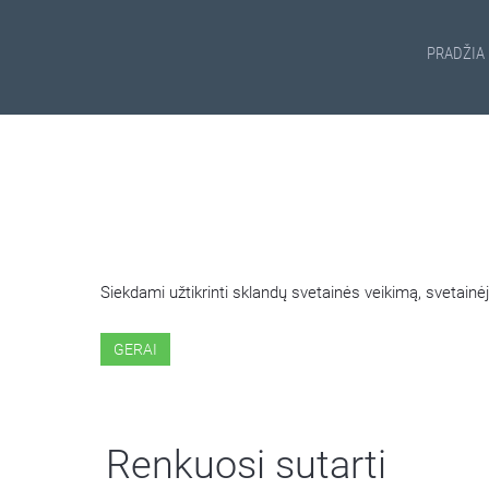
PRADŽIA
ŠIOJE SVETAINĖJE NAUDOJ
Siekdami užtikrinti sklandų svetainės veikimą, svetai
GERAI
Renkuosi sutarti