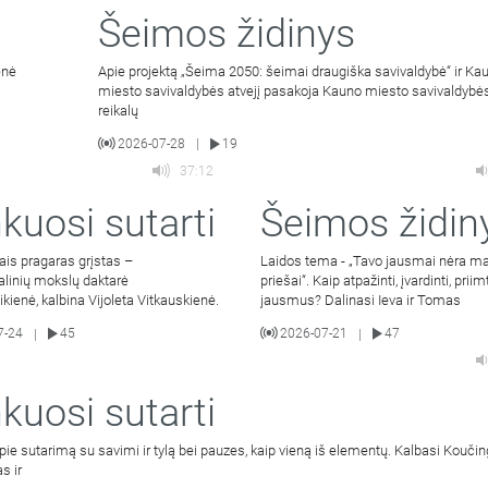
Šeimos židinys
enė
Apie projektą „Šeima 2050: šeimai draugiška savivaldybė“ ir Ka
miesto savivaldybės atvejį pasakoja Kauno miesto savivaldyb
reikalų
2026-07-28
19
|
37:12
kuosi sutarti
Šeimos židin
ais pragaras grįstas –
Laidos tema - „Tavo jausmai nėra m
alinių mokslų daktarė
priešai“. Kaip atpažinti, įvardinti, priim
bikienė, kalbina Vijoleta Vitkauskienė.
jausmus? Dalinasi Ieva ir Tomas
7-24
45
2026-07-21
47
|
|
kuosi sutarti
pie sutarimą su savimi ir tylą bei pauzes, kaip vieną iš elementų. Kalbasi Kouči
s ir