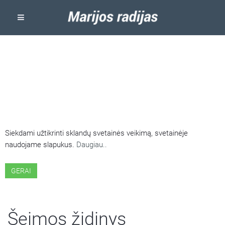
ŠIOJE SVETAINĖJE NAUDOJAMI
SLAPUKAI
Siekdami užtikrinti sklandų svetainės veikimą, svetainėje
naudojame slapukus.
Daugiau..
GERAI
Šeimos židinys