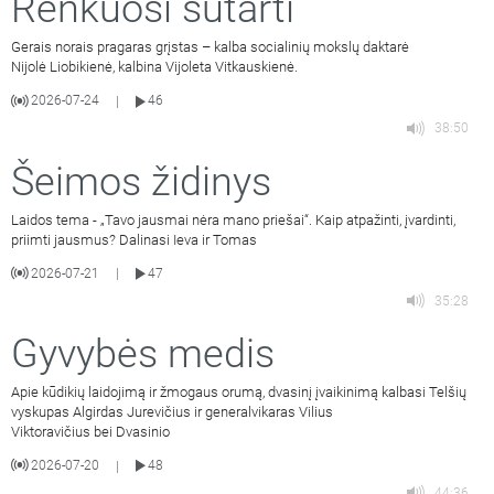
Renkuosi sutarti
Gerais norais pragaras grįstas – kalba socialinių mokslų daktarė
Nijolė Liobikienė, kalbina Vijoleta Vitkauskienė.
2026-07-24
46
|
38:50
Šeimos židinys
Laidos tema - „Tavo jausmai nėra mano priešai“. Kaip atpažinti, įvardinti,
priimti jausmus? Dalinasi Ieva ir Tomas
2026-07-21
47
|
35:28
Gyvybės medis
Apie kūdikių laidojimą ir žmogaus orumą, dvasinį įvaikinimą kalbasi Telšių
vyskupas Algirdas Jurevičius ir generalvikaras Vilius
Viktoravičius bei Dvasinio
2026-07-20
48
|
44:36