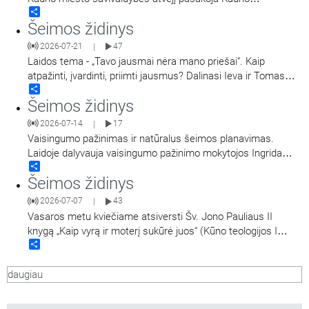
Share
miesto savivaldybės Šeimos reikalų komisijos pirmininkas
Šeimos židinys
Tomas Žebuolis ir Kauno miesto savivaldybės
administracijos Socialinių paslaugų skyriaus Paslaugų šeimai
2026-07-21
47
|
ir vaikui poskyrio vedėja, Šeimos reikalų komisijos narė Giedrė
Laidos tema - „Tavo jausmai nėra mano priešai“. Kaip
Vareikienė. Laidą
…
atpažinti, įvardinti, priimti jausmus? Dalinasi Ieva ir Tomas
Share
Pukeliai. Laidą veda žurnalistė, komunikacijos ekspertė Diana
Šeimos židinys
Neimantienė.
2026-07-14
17
|
Vaisingumo pažinimas ir natūralus šeimos planavimas.
Laidoje dalyvauja vaisingumo pažinimo mokytojos Ingrida
Share
Vuosaitytė, Elena Kuosaitė-Čypienė, Jūra Jūronienė. Laidą
Šeimos židinys
veda Jurgita Salinienė.
2026-07-07
43
|
Vasaros metu kviečiame atsiversti Šv. Jono Pauliaus II
knygą „Kaip vyrą ir moterį sukūrė juos“ (Kūno teologijos I
Share
dalį). Karolis Wojtyła-popiežius Jonas Paulius II „Kūno
teologijoje“ aptaria vyro ir moters tarpusavio santykių tikrovę
daugiau
remdamasis tuo, kaip ją galima įžvelgti Biblijoje. Tai visiškai
naujas būdas prabilti
…