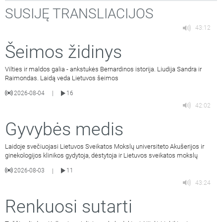
SUSIJĘ TRANSLIACIJOS
43:12
Šeimos židinys
Vilties ir maldos galia - ankstukės Bernardinos istorija. Liudija Sandra ir
Raimondas. Laidą veda Lietuvos šeimos
2026-08-04
16
|
42:02
Gyvybės medis
Laidoje svečiuojasi Lietuvos Sveikatos Mokslų universiteto Akušerijos ir
ginekologijos klinikos gydytoja, dėstytoja ir Lietuvos sveikatos mokslų
2026-08-03
11
|
43:24
Renkuosi sutarti