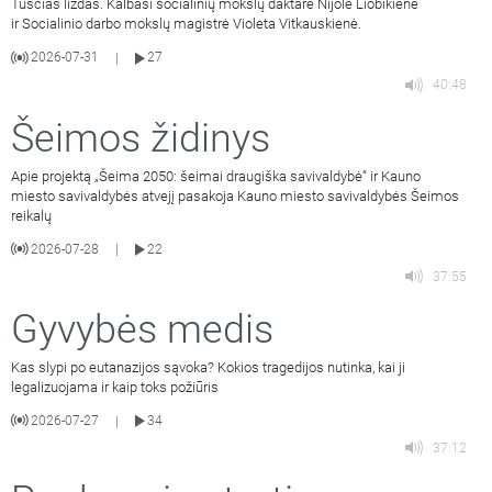
Tuščias lizdas. Kalbasi socialinių mokslų daktarė Nijolė Liobikienė
ir Socialinio darbo mokslų magistrė Violeta Vitkauskienė.
2026-07-31
27
|
40:48
Šeimos židinys
Apie projektą „Šeima 2050: šeimai draugiška savivaldybė“ ir Kauno
miesto savivaldybės atvejį pasakoja Kauno miesto savivaldybės Šeimos
reikalų
2026-07-28
22
|
37:55
Gyvybės medis
Kas slypi po eutanazijos sąvoka? Kokios tragedijos nutinka, kai ji
legalizuojama ir kaip toks požiūris
2026-07-27
34
|
37:12