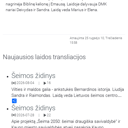
nagrinėja Biblinę kelionę į Emausą. Laidoje dalyvauja DMK
nariai Deivydas ir Sandra. Laidą veda Marius ir Elena.
Atnaujinta 25 rugsėjo 10, Trečiadienis
15:58
Naujausios laidos transliacijos
Šeimos židinys
2026-08-04
16
|
Vilties ir maldos galia - ankstukės Bernardinos istorija. Liudija
Sandra ir Raimondas. Laidą veda Lietuvos šeimos centro
Share
vadovė Jurgita Salinienė.
Šeimos židinys
2026-07-28
22
|
Apie projektą „Šeima 2050: šeimai draugiška savivaldybė“ ir
Kauno miesto savivaldybės atvejį pasakoja Kauno