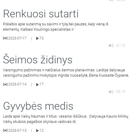
Renkuosi sutarti
Pokalbis apie sutarimą su savimi ir tylą bei pauzes, kaip vieną iš
elementų. Kalbasi Koučingo specialistas ir
2026-07-17
73
|
41:15
Šeimos židinys
Vaisingumo pažinimas ir natūralus šeimos planavimas. Laidoje dalyvauja
vaisingumo pažinimo mokytojos Ingrida Vuosaitytė, Elena Kuosaitė-Čypienė,
2026-07-14
17
|
43:19
Gyvybės medis
Laida apie Vaikų traumas ir kitus vasaros iššūkius. Dalyvauja Kauno klinikų
Vaikų skubios pagalbos skyriaus vadovas dr.
2026-07-13
12
|