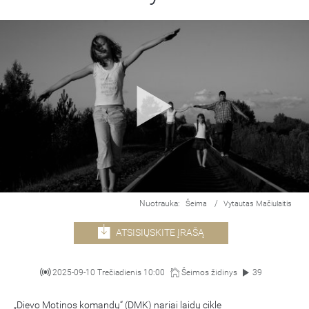
Nuotrauka:
/
Šeima
Vytautas Mačiulaitis
ATSISIŲSKITE ĮRAŠĄ
2025-09-10 Trečiadienis 10:00
Šeimos židinys
39
„Dievo Motinos komandų“ (DMK) nariai laidų cikle