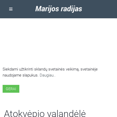
ŠIOJE SVETAINĖJE NAUDOJAMI
SLAPUKAI
Siekdami užtikrinti sklandų svetainės veikimą, svetainėje
naudojame slapukus.
Daugiau..
GERAI
Atokvėpio valandėlė