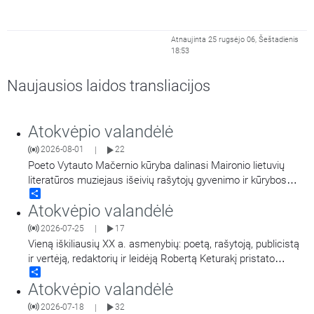
Atnaujinta 25 rugsėjo 06, Šeštadienis
18:53
Naujausios laidos transliacijos
Atokvėpio valandėlė
2026-08-01
22
|
Poeto Vytauto Mačernio kūryba dalinasi Maironio lietuvių
literatūros muziejaus išeivių rašytojų gyvenimo ir kūrybos
Share
tyrinėtoja Virginija Paplauskienė.
Atokvėpio valandėlė
2026-07-25
17
|
Vieną iškiliausių XX a. asmenybių: poetą, rašytoją, publicistą
ir vertėją, redaktorių ir leidėją Robertą Keturakį pristato
Share
Maironio lietuvių literatūros muziejaus muziejininkė Virginija
Atokvėpio valandėlė
Paplauskienė.
2026-07-18
32
|