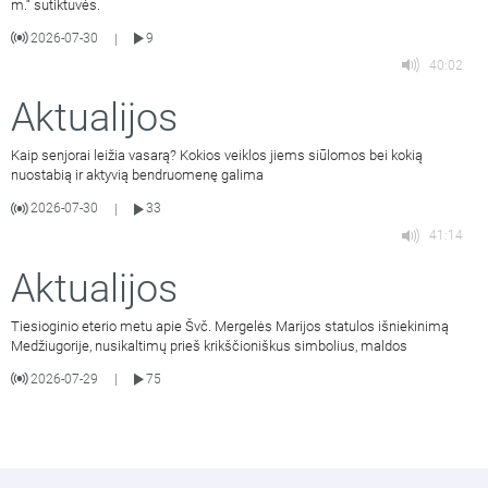
m.“ sutiktuvės.
2026-07-30
9
|
40:02
Aktualijos
Kaip senjorai leižia vasarą? Kokios veiklos jiems siūlomos bei kokią
nuostabią ir aktyvią bendruomenę galima
2026-07-30
33
|
41:14
Aktualijos
Tiesioginio eterio metu apie Švč. Mergelės Marijos statulos išniekinimą
Medžiugorije, nusikaltimų prieš krikščioniškus simbolius, maldos
2026-07-29
75
|