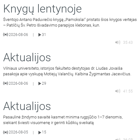
Knygų lentynoje
Šventojo Antano Paduviečio knygą „Pamokslai“ pristato šios knygos vertėjas
– Patilčių Šv. Petro Išvadavimo parapijos klebonas, kun.
2026-08-06
31
|
35:43
Aktualijos
Vilniaus universiteto, istorijos fakulteto dėstytojas dr. Liudas Jovaiša
pasakoja apie vyskupą Motiejų Valančių. Kalbina Žygimantas Jacevičius.
2026-08-06
29
|
41:55
Aktualijos
Pasaulinė žindymo savaitė kasmet minima rugpjūčio 1–7 dienomis,
siekiant šviesti visuomenę ir gerinti kūdikių sveikatą
2026-08-05
15
|