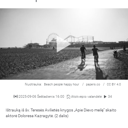
Nuotrauka:
/
/
Beach people happy hour
papers.co
CC BY 4.0
2025-09-06 Šeštadienis 16:00
Atokvėpio valandėlė
34
Ištrauką iš šv. Teresės Avilietės knygos „Apie Dievo meilę“ skaito
aktorė Doloresa Kazragytė. (2 dalis)