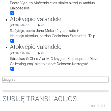
Poeto Vytauto Mačernio eiles skaito aktorius Andrius
Bialobžeskis.
Share
Atokvėpio valandėlė
2026-07-11
20
|
Rašytojo, poeto Jono Meko kūrybą skaito ir
įdainuoja aktorius, bardas Gediminas Storpirštis. Taip
Share
pat girdime kūrinius pagal Jono Meko žodžius iš Gedimino
Atokvėpio valandėlė
Storpirščio dainų rinkinio „Šaknys“.
2026-07-04
40
|
Ištraukas iš Chris Alar MIC knygos „Kaip suprasti Dievo
Gailestingumą“ skaito aktorė Doloresa Kazragytė.
Share
daugiau
SUSIJĘ TRANSLIACIJOS
31:06