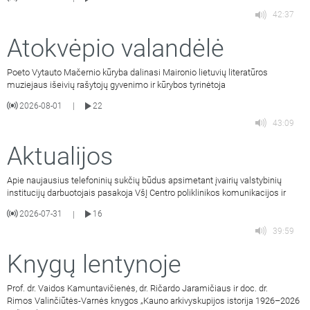
42:37
Atokvėpio valandėlė
Poeto Vytauto Mačernio kūryba dalinasi Maironio lietuvių literatūros
muziejaus išeivių rašytojų gyvenimo ir kūrybos tyrinėtoja
2026-08-01
22
|
43:09
Aktualijos
Apie naujausius telefoninių sukčių būdus apsimetant įvairių valstybinių
institucijų darbuotojais pasakoja VšĮ Centro poliklinikos komunikacijos ir
2026-07-31
16
|
39:59
Knygų lentynoje
Prof. dr. Vaidos Kamuntavičienės, dr. Ričardo Jaramičiaus ir doc. dr.
Rimos Valinčiūtės-Varnės knygos „Kauno arkivyskupijos istorija 1926–2026