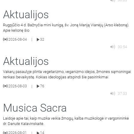
36:03
Aktualijos
Rugpjūčio 4 d. Bažnyčia mini kunigą, šv. Joną Mariją Vianėjų (Arso kleboną).
Apie kelionę šio
2026-08-04
32
|
30:54
Aktualijos
Vakarų pasaulyje plinta vegetarizmo, veganizmo idėjos, žmonės sąmoningai
renkasi bevaikystę. Kokias ideologijas atspindi šie pasirinkimai
2026-08-03
76
|
37:33
Musica Sacra
Laidoje apie tai, kaip muzika veikia žmogų, kalba muzikologė ir vargonininkė
dr. Danutė Kalavinskaitė.
2026-08-01
14
|