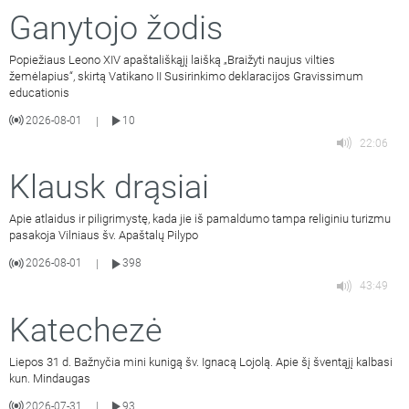
Ganytojo žodis
Popiežiaus Leono XIV apaštališkąjį laišką „Braižyti naujus vilties
žemėlapius“, skirtą Vatikano II Susirinkimo deklaracijos Gravissimum
educationis
2026-08-01
10
|
22:06
Klausk drąsiai
Apie atlaidus ir piligrimystę, kada jie iš pamaldumo tampa religiniu turizmu
pasakoja Vilniaus šv. Apaštalų Pilypo
2026-08-01
398
|
43:49
Katechezė
Liepos 31 d. Bažnyčia mini kunigą šv. Ignacą Lojolą. Apie šį šventąjį kalbasi
kun. Mindaugas
2026-07-31
93
|