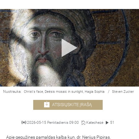
Nuotrauka:
/
Christ's face, Deësis mosaic in sunlight, Hagia Sophia
Steven Zucker
ATSISIŲSKITE ĮRAŠĄ
2026-05-15 Penktadienis 09:00
Katechezė
51
Apie gegužines pamaldas kalba kun. dr. Nerijus Pipiras.