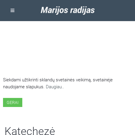
ŠIOJE SVETAINĖJE NAUDOJAMI
SLAPUKAI
Siekdami užtikrinti sklandų svetainės veikimą, svetainėje
naudojame slapukus.
Daugiau..
GERAI
Katechezė