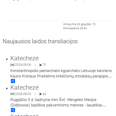
Atnaujinta 26 gegužės 15,
Penktadienis 09:44
Naujausios laidos transliacijos
Katechezė
2026-08-06
70
|
Konstantinopolio patriarchato egzarchato Lietuvoje kancleris,
Kauno Kristaus Prisikėlimo krikščionių ortodoksų parapijos
Share
klebonas kunigas Vitalijus Mockus pasakoja apie Kristaus
Katechezė
Atsimainymo šventę. Kalbina Regina Statkuvienė.
2026-08-05
44
|
Rugpjūčio 5 d. bažnyčia mini Švč. Mergelės Marijos
(Didžiosios) bazilikos pašventinimo metines - liaudiškai
Share
vadinamą Marijos Snieginės švente. Šiluvos Švč. Mergelės
Marijos Gimimo bazilika, popiežiaus Pranciškaus sprendimu