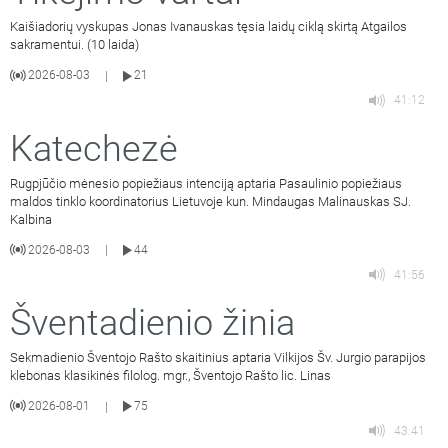
Kaišiadorių vyskupas Jonas Ivanauskas tęsia laidų ciklą skirtą Atgailos
sakramentui. (10 laida)
2026-08-03
21
|
41:12
Katechezė
Rugpjūčio mėnesio popiežiaus intenciją aptaria Pasaulinio popiežiaus
maldos tinklo koordinatorius Lietuvoje kun. Mindaugas Malinauskas SJ.
Kalbina
2026-08-03
44
|
41:56
Šventadienio žinia
Sekmadienio Šventojo Rašto skaitinius aptaria Vilkijos Šv. Jurgio parapijos
klebonas klasikinės filolog. mgr., Šventojo Rašto lic. Linas
2026-08-01
75
|
43:41