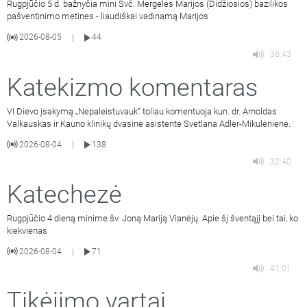
Rugpjūčio 5 d. bažnyčia mini Švč. Mergelės Marijos (Didžiosios) bazilikos
pašventinimo metines - liaudiškai vadinamą Marijos
2026-08-05
44
|
38:43
Katekizmo komentaras
VI Dievo įsakymą „Nepaleistuvauk“ toliau komentuoja kun. dr. Arnoldas
Valkauskas ir Kauno klinikų dvasinė asistentė Svetlana Adler-Mikulėnienė.
2026-08-04
138
|
32:40
Katechezė
Rugpjūčio 4 dieną minime šv. Joną Mariją Vianėjų. Apie šį šventąjį bei tai, ko
kiekvienas
2026-08-04
71
|
41:01
Tikėjimo vartai