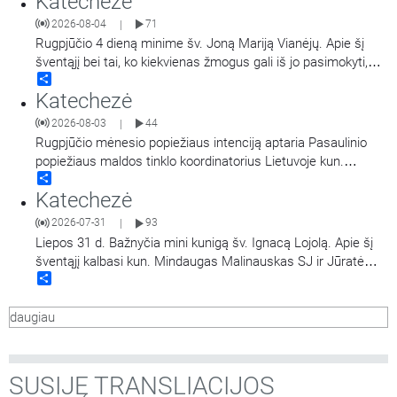
Katechezė
yra paskelbta dvasine Marijos Didžiosios bazilikos dukterimi,
2026-08-04
71
|
turint teisę teikti visas dvasines Romos šventovės
…
Rugpjūčio 4 dieną minime šv. Joną Mariją Vianėjų. Apie šį
šventąjį bei tai, ko kiekvienas žmogus gali iš jo pasimokyti,
Share
kalba kun. dr. Nerijus Pipiras.
Katechezė
2026-08-03
44
|
Rugpjūčio mėnesio popiežiaus intenciją aptaria Pasaulinio
popiežiaus maldos tinklo koordinatorius Lietuvoje kun.
Share
Mindaugas Malinauskas SJ. Kalbina Aistė Ivanovaitė-
Katechezė
Petraitienė.
2026-07-31
93
|
Liepos 31 d. Bažnyčia mini kunigą šv. Ignacą Lojolą. Apie šį
šventąjį kalbasi kun. Mindaugas Malinauskas SJ ir Jūratė
Share
Bieliauskaitė.
daugiau
SUSIJĘ TRANSLIACIJOS