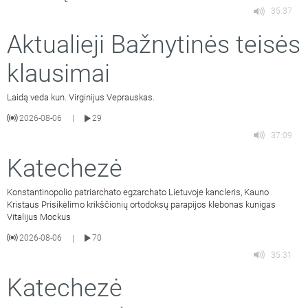
35:37
Aktualieji Bažnytinės teisės
klausimai
Laidą veda kun. Virginijus Veprauskas.
2026-08-06
29
|
37:09
Katechezė
Konstantinopolio patriarchato egzarchato Lietuvoje kancleris, Kauno
Kristaus Prisikėlimo krikščionių ortodoksų parapijos klebonas kunigas
Vitalijus Mockus
2026-08-06
70
|
35:31
Katechezė