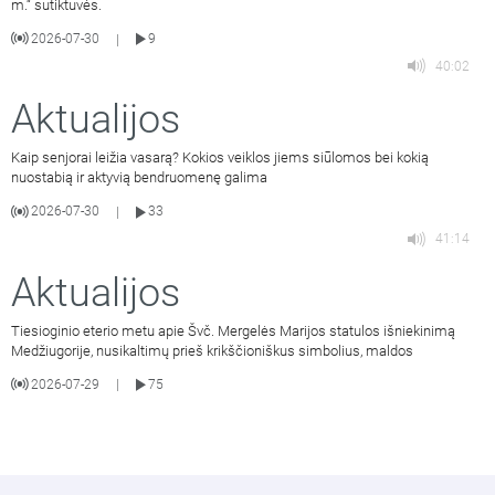
m.“ sutiktuvės.
2026-07-30
9
|
40:02
Aktualijos
Kaip senjorai leižia vasarą? Kokios veiklos jiems siūlomos bei kokią
nuostabią ir aktyvią bendruomenę galima
2026-07-30
33
|
41:14
Aktualijos
Tiesioginio eterio metu apie Švč. Mergelės Marijos statulos išniekinimą
Medžiugorije, nusikaltimų prieš krikščioniškus simbolius, maldos
2026-07-29
75
|