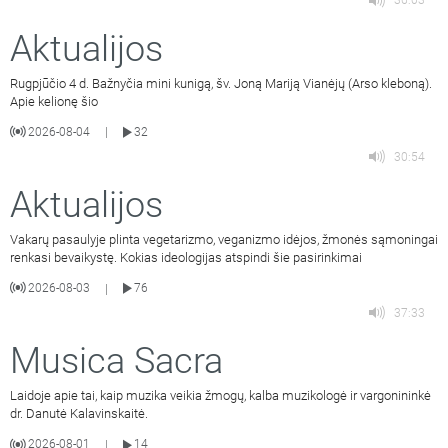
36:03
Aktualijos
Rugpjūčio 4 d. Bažnyčia mini kunigą, šv. Joną Mariją Vianėjų (Arso kleboną).
Apie kelionę šio
2026-08-04
32
|
30:54
Aktualijos
Vakarų pasaulyje plinta vegetarizmo, veganizmo idėjos, žmonės sąmoningai
renkasi bevaikystę. Kokias ideologijas atspindi šie pasirinkimai
2026-08-03
76
|
37:33
Musica Sacra
Laidoje apie tai, kaip muzika veikia žmogų, kalba muzikologė ir vargonininkė
dr. Danutė Kalavinskaitė.
2026-08-01
14
|