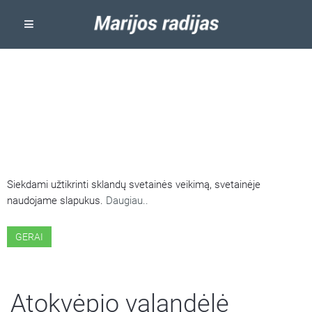
ŠIOJE SVETAINĖJE NAUDOJAMI
SLAPUKAI
Siekdami užtikrinti sklandų svetainės veikimą, svetainėje
naudojame slapukus.
Daugiau..
GERAI
Atokvėpio valandėlė