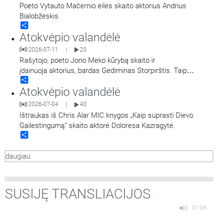
Poeto Vytauto Mačernio eiles skaito aktorius Andrius
Bialobžeskis.
Share
Atokvėpio valandėlė
2026-07-11
20
|
Rašytojo, poeto Jono Meko kūrybą skaito ir
įdainuoja aktorius, bardas Gediminas Storpirštis. Taip
Share
pat girdime kūrinius pagal Jono Meko žodžius iš Gedimino
Atokvėpio valandėlė
Storpirščio dainų rinkinio „Šaknys“.
2026-07-04
40
|
Ištraukas iš Chris Alar MIC knygos „Kaip suprasti Dievo
Gailestingumą“ skaito aktorė Doloresa Kazragytė.
Share
daugiau
SUSIJĘ TRANSLIACIJOS
31:06