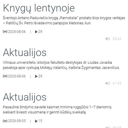
Knygų lentynoje
Šventojo Antano Paduviečio knygą „Pamokslai“ pristato šios knygos vertėjas
– Patilčių Šv. Petro Išvadavimo parapijos klebonas, kun.
2026-08-06
29
|
35:43
Aktualijos
Vilniaus universiteto, istorijos fakulteto dėstytojas dr. Liudas Jovaiša
pasakoja apie vyskupą Motiejų Valančių. Kalbina Žygimantas Jacevičius.
2026-08-06
29
|
41:55
Aktualijos
Pasaulinė žindymo savaitė kasmet minima rugpjūčio 1–7 dienomis,
siekiant šviesti visuomenę ir gerinti kūdikių sveikatą
2026-08-05
15
|