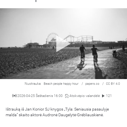
Nuotrauka:
/
/
Beach people happy hour
papers.co
CC BY 4.0
2026-04-25 Šeštadienis 16:00
Atokvėpio valandėlė
121
Ištrauką iš Jan Konior SJ knygos „Tyla: Seniausia pasaulyje
malda“ skaito aktorė Audronė Daugelytė-Grėbliauskienė.