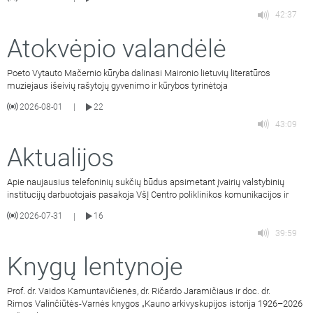
42:37
Atokvėpio valandėlė
Poeto Vytauto Mačernio kūryba dalinasi Maironio lietuvių literatūros
muziejaus išeivių rašytojų gyvenimo ir kūrybos tyrinėtoja
2026-08-01
22
|
43:09
Aktualijos
Apie naujausius telefoninių sukčių būdus apsimetant įvairių valstybinių
institucijų darbuotojais pasakoja VšĮ Centro poliklinikos komunikacijos ir
2026-07-31
16
|
39:59
Knygų lentynoje
Prof. dr. Vaidos Kamuntavičienės, dr. Ričardo Jaramičiaus ir doc. dr.
Rimos Valinčiūtės-Varnės knygos „Kauno arkivyskupijos istorija 1926–2026