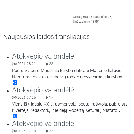
Atnaujinta 26 balandžio 25,
Šeštadienis 16:55
Naujausios laidos transliacijos
Atokvėpio valandėlė
2026-08-01
22
|
Poeto Vytauto Mačernio kūryba dalinasi Maironio lietuvių
literatūros muziejaus išeivių rašytojų gyvenimo ir kūrybos
Share
tyrinėtoja Virginija Paplauskienė.
Atokvėpio valandėlė
2026-07-25
17
|
Vieną iškiliausių XX a. asmenybių: poetą, rašytoją, publicistą
ir vertėją, redaktorių ir leidėją Robertą Keturakį pristato
Share
Maironio lietuvių literatūros muziejaus muziejininkė Virginija
Atokvėpio valandėlė
Paplauskienė.
2026-07-18
32
|