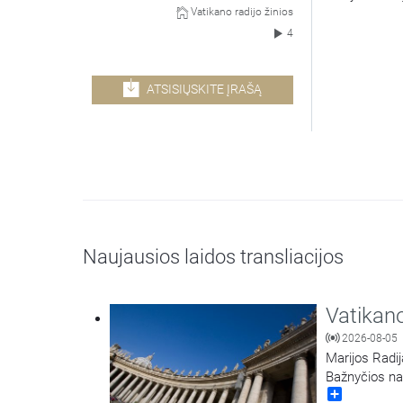
Vatikano radijo žinios
4
ATSISIŲSKITE ĮRAŠĄ
Naujausios laidos transliacijos
Vatikano
2026-08-05
Marijos Radij
Bažnyčios na
Share