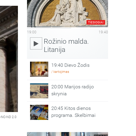
TIESIOGIAI
19:00
19:40
Rožinio malda.
Litanija
19:40 Dievo Žodis
/ kartojimas
20:00 Marijos radijo
skrynia
20:45 Kitos dienos
programa. Skelbimai
-NC-ND 2.0