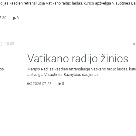
dijas kasdien retransliuoja Vatikano radijo laidas, kurios apžvelgia Visuotinės B
7-30
8
|
18:58
Vatikano radijo žinios
ios
Marijos Radijas kasdien retransliuoja Vatikano radijo laidas, kur
apžvelgia Visuotinės Bažnyčios naujienas.
2026-07-28
5
|