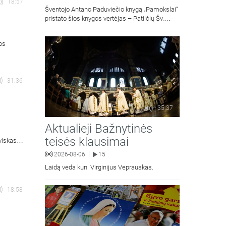
18:57
Šventojo Antano Paduviečio knygą „Pamokslai“
pristato šios knygos vertėjas – Patilčių Šv.
Petro Išvadavimo parapijos klebonas, kun.
moralinės teologijos dr. Algirdas Petras
ios
31:36
35:37
Aktualieji Bažnytinės
teisės klausimai
viskas
is).
2026-08-06
15
|
Laidą veda kun. Virginijus Veprauskas.
18:58