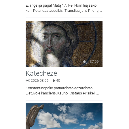
Evangelija pagal Matą 17, 1-9. Homiliją sako
kun. Rolandas Judeikis. Transliacija iš Prienų
Kristaus Apsireiškimo bažnyčios.
37:09
Katechezė
2026-08-06
40
|
Konstantinopolio patriarchato egzarchato
Lietuvoje kancleris, Kauno Kristaus Prisikėlimo
krikščionių ortodoksų parapijos klebonas
kunigas Vitalijus Mockus pasakoja apie
Kristaus Atsimainymo šventę.