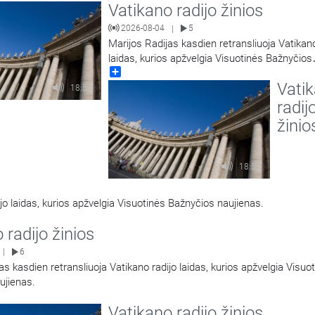
Vatikano radijo žinios
2026-08-04
5
|
Marijos Radijas kasdien retransliuoja Vatikano
laidas, kurios apžvelgia Visuotinės Bažnyčios
Share
naujienas.
Vati
18:58
radij
žinio
18:57
jo laidas, kurios apžvelgia Visuotinės Bažnyčios naujienas.
 radijo žinios
6
|
as kasdien retransliuoja Vatikano radijo laidas, kurios apžvelgia Visuo
ujienas.
Vatikano radijo žinios