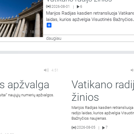
2026-08-01
6
|
Marijos Radijas kasdien retransliuoja Vatikano
laidas, kurios apžvelgia Visuotinės Bažnyčios
Share
naujienas.
18:58
daugiau
4:51
s apžvalga
Vatikano radi
žinios
uitai“ naujųjų numerių apžvalgos.
Marijos Radijas kasdien retransliuoja
radijo laidas, kurios apžvelgia Visuot
Bažnyčios naujienas.
2026-08-05
7
|