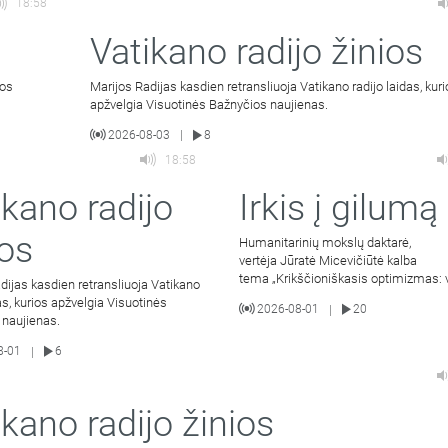
18:58
Vatikano radijo žinios
ios
Marijos Radijas kasdien retransliuoja Vatikano radijo laidas, kur
apžvelgia Visuotinės Bažnyčios naujienas.
2026-08-03
8
|
18:58
ikano radijo
Irkis į gilumą
ios
Humanitarinių mokslų daktarė,
vertėja Jūratė Micevičiūtė kalba
tema „Krikščioniškasis optimizmas: 
dijas kasdien retransliuoja Vatikano
išeina į gera mylintiems Kristų“ (III dal
das, kurios apžvelgia Visuotinės
2026-08-01
20
|
 naujienas.
8-01
6
|
ikano radijo žinios