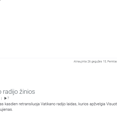
Atnaujinta 26 gegužės 15, Penktad
 radijo žinios
7
|
as kasdien retransliuoja Vatikano radijo laidas, kurios apžvelgia Visuo
ujienas.