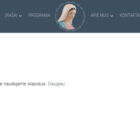
ĮRAŠAI
PROGRAMA
APIE MUS
KONTAKTA
AMI SLAPUKAI
nėje naudojame slapukus.
Daugiau..