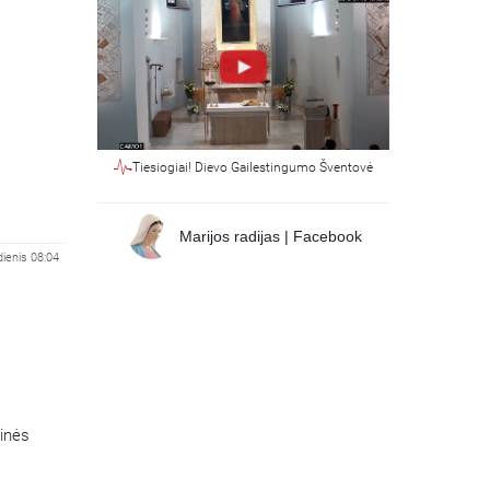
Tiesiogiai! Dievo Gailestingumo Šventovė
Marijos radijas | Facebook
ienis 08:04
tinės