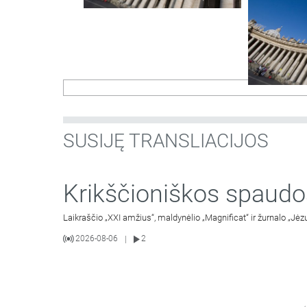
SUSIJĘ TRANSLIACIJOS
Krikščioniškos spaudo
Laikraščio „XXI amžius“, maldynėlio „Magnificat“ ir žurnalo „Jėz
2026-08-06
2
|