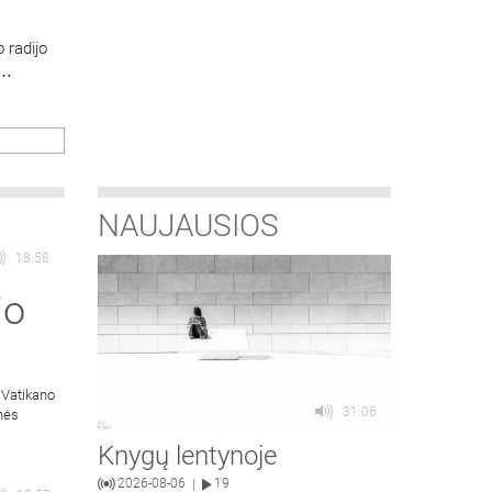
 radijo
NAUJAUSIOS
18:58
jo
 Vatikano
31:06
inės
Knygų lentynoje
2026-08-06
19
|