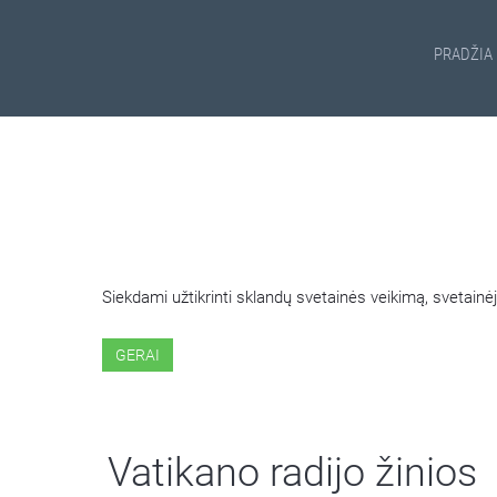
PRADŽIA
ŠIOJE SVETAINĖJE NAUDOJ
Siekdami užtikrinti sklandų svetainės veikimą, svetai
GERAI
Vatikano radijo žinios