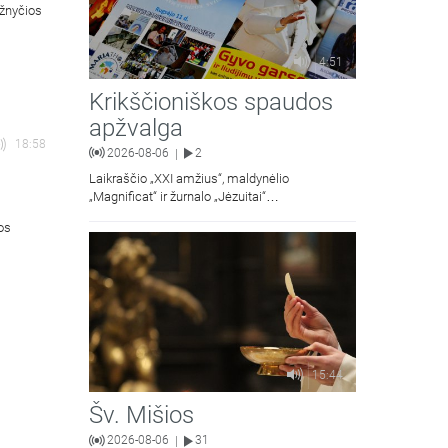
ažnyčios
4:51
Krikščioniškos spaudos
apžvalga
18:58
2026-08-06
2
|
Laikraščio „XXI amžius“, maldynėlio
„Magnificat“ ir žurnalo „Jėzuitai“
naujųjų numerių apžvalgos.
ios
15:44
Šv. Mišios
2026-08-06
31
|