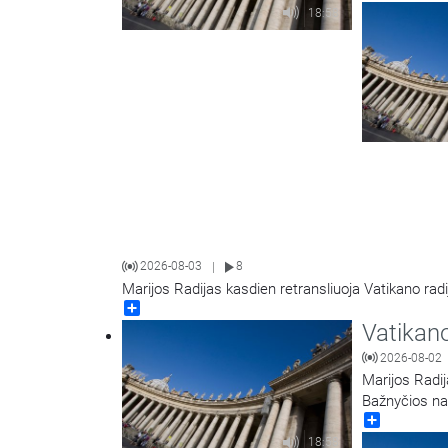
18:58
2026-08-03
8
|
Marijos Radijas kasdien retransliuoja Vatikano radi
Share
Vatikano
2026-08-02
Marijos Radij
Bažnyčios na
Share
18:58