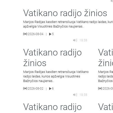
Vatikano radijo žinios
Marijos Radijas kasdien retransliuoja Vatikano radijo laidas, kur
apžvelgia Visuotinės Bažnyčios naujienas.
2026-08-04
5
|
18:58
Vatikano radijo
Vat
žinios
žin
Marijos Radijas kasdien retransliuoja Vatikano
Marijos Ra
radijo laidas, kurios apžvelgia Visuotinės
radijo lai
Bažnyčios naujienas.
Bažnyčios
2026-08-02
6
2026-0
|
18:58
Vatikano radijo
Vat