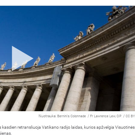
Nuotrauka:
/
/
Bernini's Colonnade
Fr Lawrence Lew, O.P
CC BY
 kasdien retransliuoja Vatikano radijo laidas, kurios apžvelgia Visuotinės
ienas.