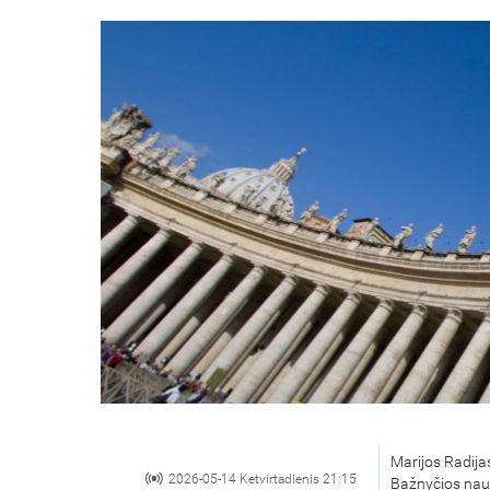
Marijos Radijas
2026-05-14 Ketvirtadienis 21:15
Bažnyčios nauj