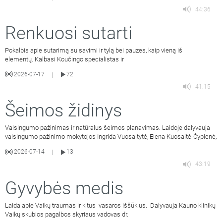
44:36
Renkuosi sutarti
Pokalbis apie sutarimą su savimi ir tylą bei pauzes, kaip vieną iš
elementų. Kalbasi Koučingo specialistas ir
2026-07-17
72
|
41:15
Šeimos židinys
Vaisingumo pažinimas ir natūralus šeimos planavimas. Laidoje dalyvauja
vaisingumo pažinimo mokytojos Ingrida Vuosaitytė, Elena Kuosaitė-Čypienė,
2026-07-14
13
|
43:19
Gyvybės medis
Laida apie Vaikų traumas ir kitus vasaros iššūkius. Dalyvauja Kauno klinikų
Vaikų skubios pagalbos skyriaus vadovas dr.