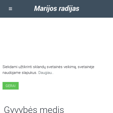
ŠIOJE SVETAINĖJE NAUDOJAMI
SLAPUKAI
Siekdami užtikrinti sklandų svetainės veikimą, svetainėje
naudojame slapukus.
Daugiau..
GERAI
Gyvybės medis