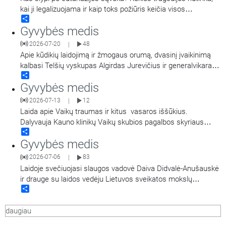
sveikatos mokslų
…
kai ji legalizuojama ir kaip toks požiūris keičia visos
Share
visuomenės vertybes bei kasdienybę? Pasakoja gydytojas,
Gyvybės medis
kunigas, bioetikos specialistas prof. dr. Andrius Narbekovas.
Laidą veda Regina Statkuvienė.
2026-07-20
48
|
Apie kūdikių laidojimą ir žmogaus orumą, dvasinį įvaikinimą
kalbasi Telšių vyskupas Algirdas Jurevičius ir generalvikaras
Share
Vilius Viktoravičius bei Dvasinio įvaikinimo
Gyvybės medis
koordinatorė Jolanta Felicija Celiešienė.
2026-07-13
12
|
Laida apie Vaikų traumas ir kitus vasaros iššūkius.
Dalyvauja Kauno klinikų Vaikų skubios pagalbos skyriaus
Share
vadovas dr. Algirdas Dagys ir Vaikų intensyviosios terapijos
Gyvybės medis
skyriaus vadovė doc. dr. Ilona Razlevičė, kalbina Kauno klinikų
dvasinė asistentė Svetlana Adler-Mikulėnienė. Laidoje
2026-07-06
83
|
minimos nuorodos: Pacientas gali būti priskirtas
…
Laidoje svečiuojasi slaugos vadovė Daiva Didvalė-Anušauskė
ir drauge su laidos vedėju Lietuvos sveikatos mokslų
Share
universiteto Medicinos fakulteto dekanu prof. Andriumi Macu
diskutuoja tema: Jaunas žmogus iš Lietuvos regiono – ar gali
daugiau
augti, siekti ir pasiekti?