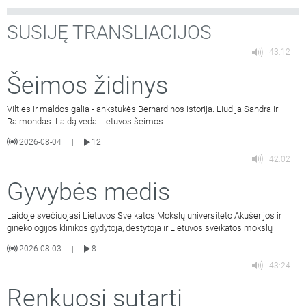
SUSIJĘ TRANSLIACIJOS
43:12
Šeimos židinys
Vilties ir maldos galia - ankstukės Bernardinos istorija. Liudija Sandra ir
Raimondas. Laidą veda Lietuvos šeimos
2026-08-04
12
|
42:02
Gyvybės medis
Laidoje svečiuojasi Lietuvos Sveikatos Mokslų universiteto Akušerijos ir
ginekologijos klinikos gydytoja, dėstytoja ir Lietuvos sveikatos mokslų
2026-08-03
8
|
43:24
Renkuosi sutarti