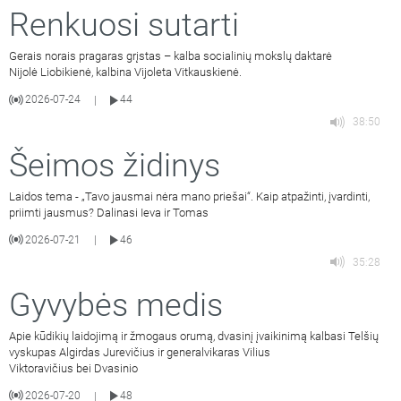
Renkuosi sutarti
Gerais norais pragaras grįstas – kalba socialinių mokslų daktarė
Nijolė Liobikienė, kalbina Vijoleta Vitkauskienė.
2026-07-24
44
|
38:50
Šeimos židinys
Laidos tema - „Tavo jausmai nėra mano priešai“. Kaip atpažinti, įvardinti,
priimti jausmus? Dalinasi Ieva ir Tomas
2026-07-21
46
|
35:28
Gyvybės medis
Apie kūdikių laidojimą ir žmogaus orumą, dvasinį įvaikinimą kalbasi Telšių
vyskupas Algirdas Jurevičius ir generalvikaras Vilius
Viktoravičius bei Dvasinio
2026-07-20
48
|