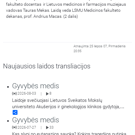
fakulteto docentas ir Lietuvos medicinos ir farmacijos muziejaus
vadovas Tauras Mekas. Laidą veda LSMU Medicinos fakulteto
dekanas, prof. Andrius Macas. (2 dalis)
Atnaujinta 25 liepos 07, Pirmadienis
20:35
Naujausios laidos transliacijos
Gyvybės medis
2026-08-03
8
|
Laidoje svečiuojasi Lietuvos Sveikatos Mokslų
universiteto Akušerijos ir ginekologijos klinikos gydytoja,
Share
dėstytoja ir Lietuvos sveikatos mokslų universiteto Studentų
Gyvybės medis
dekanė docentė Laura Malakauskienė. Šioje laidoje pokalbis:
Nuo medicinos ir sveikatos mokslų pasirinkimo iki anatomijos
2026-07-27
33
|
paslapčių ir moters sveikatos. Laidos vedėjas Lietuvos
Kas slypi po eutanazijos sąvoka? Kokios tragedijos nutinka,