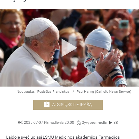
Nuotrauka:
/
Popiežius Pranciškus
Paul Haring (Catholic News Service)
ATSISIŲSKITE ĮRAŠĄ
2025-07-07 Pirmadienis 20:00
Gyvybės medis
38
Laidoje svečiuojasi LSMU Medicinos akademijos Farmacijos