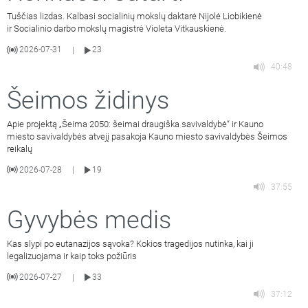
Tuščias lizdas. Kalbasi socialinių mokslų daktarė Nijolė Liobikienė
ir Socialinio darbo mokslų magistrė Violeta Vitkauskienė.
2026-07-31
23
|
40:48
Šeimos židinys
Apie projektą „Šeima 2050: šeimai draugiška savivaldybė“ ir Kauno
miesto savivaldybės atvejį pasakoja Kauno miesto savivaldybės Šeimos
reikalų
2026-07-28
19
|
37:55
Gyvybės medis
Kas slypi po eutanazijos sąvoka? Kokios tragedijos nutinka, kai ji
legalizuojama ir kaip toks požiūris
2026-07-27
33
|
37:12