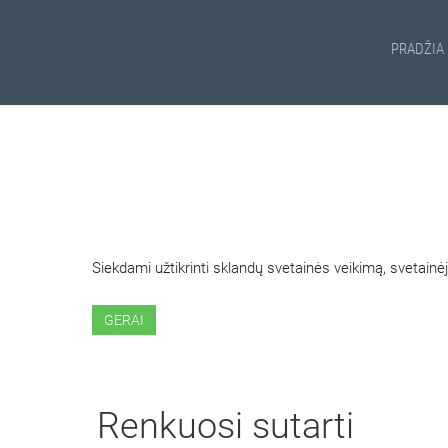
PRADŽIA
ŠIOJE SVETAINĖJE NAUDOJ
Siekdami užtikrinti sklandų svetainės veikimą, svetai
GERAI
Renkuosi sutarti