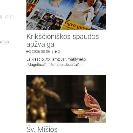
43:19
4:51
Krikščioniškos spaudos
 Kauno
apžvalga
2026-08-06
2
|
Laikraščio „XXI amžius“, maldynėlio
„Magnificat“ ir žurnalo „Jėzuitai“
naujųjų numerių apžvalgos.
15:44
Šv. Mišios