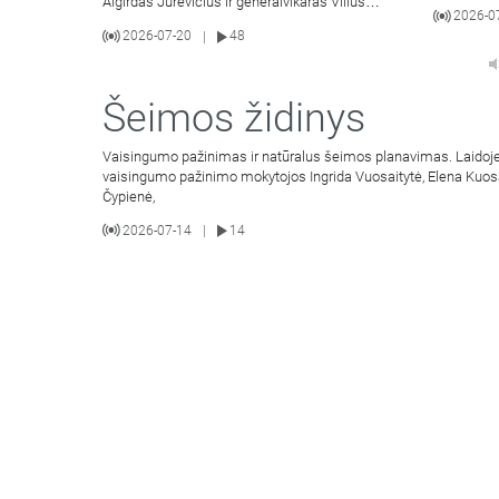
Algirdas Jurevičius ir generalvikaras Vilius
2026-0
Viktoravičius bei Dvasinio
2026-07-20
48
|
Šeimos židinys
Vaisingumo pažinimas ir natūralus šeimos planavimas. Laidoje
vaisingumo pažinimo mokytojos Ingrida Vuosaitytė, Elena Kuos
Čypienė,
2026-07-14
14
|