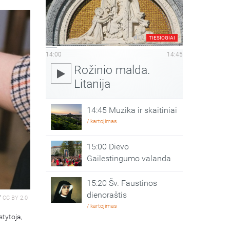
TIESIOGIAI
14:00
14:45
Rožinio malda.
Litanija
14:45 Muzika ir skaitiniai
/ kartojimas
15:00 Dievo
Gailestingumo valanda
15:20 Šv. Faustinos
dienoraštis
/
CC BY 2.0
/ kartojimas
stytoja,