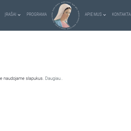
ĮRAŠAI
PROGRAMA
APIE MUS
KONTAKTA
AMI SLAPUKAI
nėje naudojame slapukus.
Daugiau..