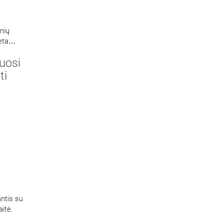
nių
eta
uosi
ti
antis su
aitė.