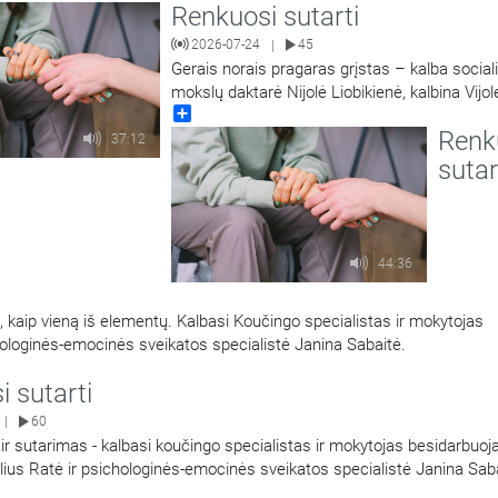
Renkuosi sutarti
2026-07-24
45
|
Gerais norais pragaras grįstas – kalba sociali
mokslų daktarė Nijolė Liobikienė, kalbina Vijol
Share
Vitkauskienė.
Renk
37:12
sutar
44:36
s, kaip vieną iš elementų. Kalbasi Koučingo specialistas ir mokytojas
hologinės-emocinės sveikatos specialistė Janina Sabaitė.
 sutarti
60
|
r sutarimas - kalbasi koučingo specialistas ir mokytojas besidarbuoj
lius Ratė ir psichologinės-emocinės sveikatos specialistė Janina Sab