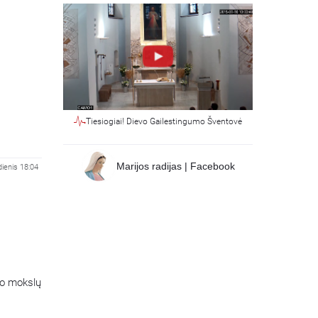
Tiesiogiai! Dievo Gailestingumo Šventovė
Marijos radijas | Facebook
dienis 18:04
rbo mokslų