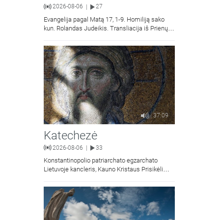
2026-08-06
27
|
Evangelija pagal Matą 17, 1-9. Homiliją sako
kun. Rolandas Judeikis. Transliacija iš Prienų
Kristaus Apsireiškimo bažnyčios.
37:09
Katechezė
2026-08-06
33
|
Konstantinopolio patriarchato egzarchato
Lietuvoje kancleris, Kauno Kristaus Prisikėlimo
krikščionių ortodoksų parapijos klebonas
kunigas Vitalijus Mockus pasakoja apie
Kristaus Atsimainymo šventę.