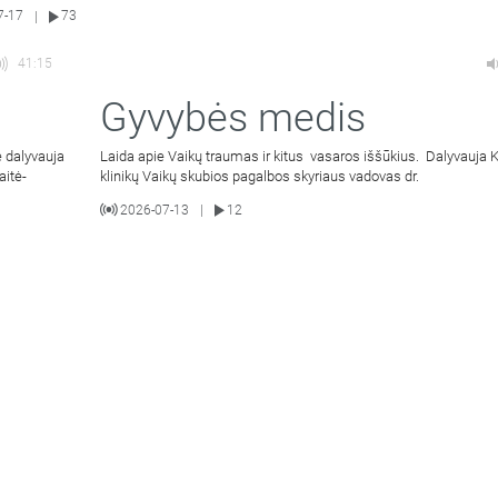
7-17
73
|
41:15
Gyvybės medis
 dalyvauja
Laida apie Vaikų traumas ir kitus vasaros iššūkius. Dalyvauja
aitė-
klinikų Vaikų skubios pagalbos skyriaus vadovas dr.
2026-07-13
12
|