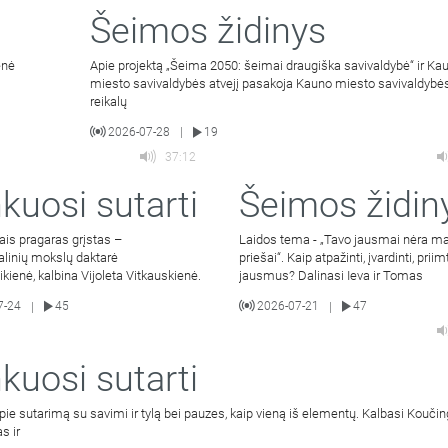
Šeimos židinys
enė
Apie projektą „Šeima 2050: šeimai draugiška savivaldybė“ ir Ka
miesto savivaldybės atvejį pasakoja Kauno miesto savivaldyb
reikalų
2026-07-28
19
|
37:12
kuosi sutarti
Šeimos židin
ais pragaras grįstas –
Laidos tema - „Tavo jausmai nėra m
alinių mokslų daktarė
priešai“. Kaip atpažinti, įvardinti, priim
bikienė, kalbina Vijoleta Vitkauskienė.
jausmus? Dalinasi Ieva ir Tomas
7-24
45
2026-07-21
47
|
|
kuosi sutarti
pie sutarimą su savimi ir tylą bei pauzes, kaip vieną iš elementų. Kalbasi Kouči
s ir