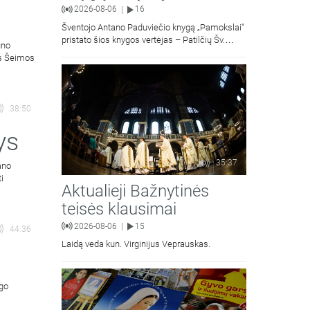
2026-08-06
16
|
Šventojo Antano Paduviečio knygą „Pamokslai“
pristato šios knygos vertėjas – Patilčių Šv.
uno
Petro Išvadavimo parapijos klebonas, kun.
ės Šeimos
moralinės teologijos dr. Algirdas Petras
38:50
ys
35:37
ano
ti
Aktualieji Bažnytinės
teisės klausimai
2026-08-06
15
|
44:36
Laidą veda kun. Virginijus Veprauskas.
ngo