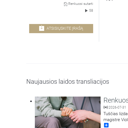
Renkuosi sutarti
58
ATSISIŲSKITE ĮRAŠĄ
Naujausios laidos transliacijos
Renkuosi
2026-07-31
Tuščias lizda
magistrė Viol
Share