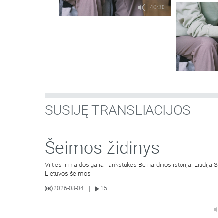
40:30
SUSIJĘ TRANSLIACIJOS
Šeimos židinys
Vilties ir maldos galia - ankstukės Bernardinos istorija. Liudij
Lietuvos šeimos
2026-08-04
15
|