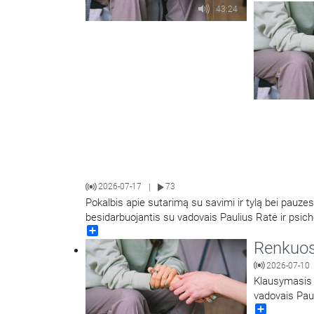
43:24
2026-07-17
73
|
Pokalbis apie sutarimą su savimi ir tylą bei pauze
besidarbuojantis su vadovais Paulius Ratė ir psic
Share
Renkuosi
2026-07-10
Klausymasis i
vadovais Pau
Share