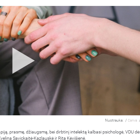
Nuotrauka:
/
Canva
piją, prasmę, džiaugsmą, bei dirbtinį intelektą kalbasi psichologė, VDU dė
velina Savickaitė-Kazlauskė ir Rita Kėvišienė.