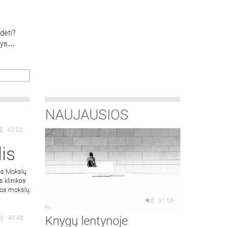
dėti?
sys
omybių
os
NAUJAUSIOS
42:02
is
os Mokslų
s klinikos
atos mokslų
31:06
Knygų lentynoje
40:48