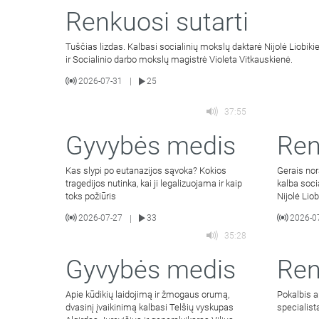
Renkuosi sutarti
Tuščias lizdas. Kalbasi socialinių mokslų daktarė Nijolė Liobiki
ir Socialinio darbo mokslų magistrė Violeta Vitkauskienė.
2026-07-31
25
|
37:55
Gyvybės medis
Ren
Kas slypi po eutanazijos sąvoka? Kokios
Gerais nor
tragedijos nutinka, kai ji legalizuojama ir kaip
kalba soci
toks požiūris
Nijolė Lio
2026-07-27
33
2026-0
|
35:28
Gyvybės medis
Ren
Apie kūdikių laidojimą ir žmogaus orumą,
Pokalbis a
dvasinį įvaikinimą kalbasi Telšių vyskupas
specialista