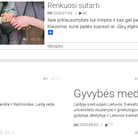
Renkuosi sutarti
2026-07-03
40
|
Apie priklausomybes kur kreiptis ir kas gali pa
Klausimai, kurie padės suprasti ar Jūsų elge
Share
žalingas. Kalbasi psichoterapeutas, priklaus
ligų konsultantas Andrius Jarašiūnas ir
43:36
laidos vedėja Kauno kolegijos lektorė, sveikat
daugiau
psichologė Rita Kievišienė.
43:12
Gyvybės med
a Sandra ir Raimondas. Laidą veda
Laidoje svečiuojasi Lietuvos Sveikat
universiteto Akušerijos ir ginekologijo
gydytoja, dėstytoja ir Lietuvos sveik
2026-08-03
11
|
43:24