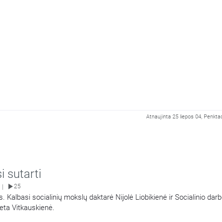
Atnaujinta 25 liepos 04, Penkta
 sutarti
25
|
s. Kalbasi socialinių mokslų daktarė Nijolė Liobikienė ir Socialinio da
eta Vitkauskienė.