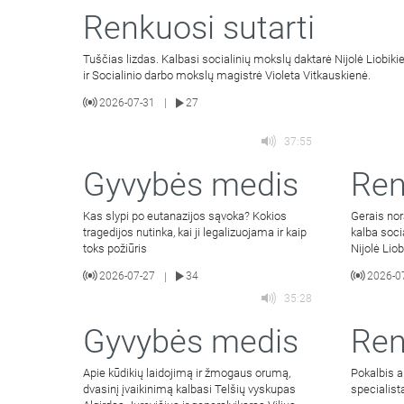
Renkuosi sutarti
Tuščias lizdas. Kalbasi socialinių mokslų daktarė Nijolė Liobiki
ir Socialinio darbo mokslų magistrė Violeta Vitkauskienė.
2026-07-31
27
|
37:55
Gyvybės medis
Ren
Kas slypi po eutanazijos sąvoka? Kokios
Gerais nor
tragedijos nutinka, kai ji legalizuojama ir kaip
kalba soci
toks požiūris
Nijolė Lio
2026-07-27
34
2026-0
|
35:28
Gyvybės medis
Ren
Apie kūdikių laidojimą ir žmogaus orumą,
Pokalbis a
dvasinį įvaikinimą kalbasi Telšių vyskupas
specialista