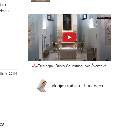
tyti
elbės
Tiesiogiai! Dievo Gailestingumo Šventovė
ienis 22:04
Marijos radijas | Facebook
jos
ikatos