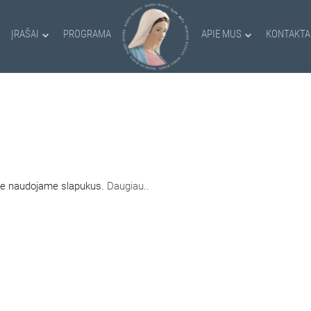
ĮRAŠAI
PROGRAMA
APIE MUS
KONTAKTA
AMI SLAPUKAI
nėje naudojame slapukus.
Daugiau..