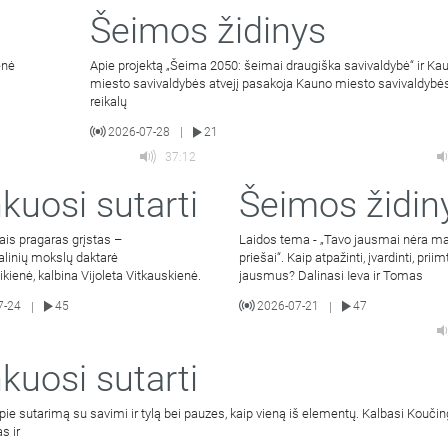
Šeimos židinys
enė
Apie projektą „Šeima 2050: šeimai draugiška savivaldybė“ ir Ka
miesto savivaldybės atvejį pasakoja Kauno miesto savivaldyb
reikalų
2026-07-28
21
|
37:12
kuosi sutarti
Šeimos židin
ais pragaras grįstas –
Laidos tema - „Tavo jausmai nėra m
alinių mokslų daktarė
priešai“. Kaip atpažinti, įvardinti, priim
bikienė, kalbina Vijoleta Vitkauskienė.
jausmus? Dalinasi Ieva ir Tomas
7-24
45
2026-07-21
47
|
|
kuosi sutarti
pie sutarimą su savimi ir tylą bei pauzes, kaip vieną iš elementų. Kalbasi Kouči
s ir