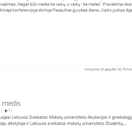
šimas „Negali būti meilės be vaikų, o vaikų - be meilės“. Pranešimai skai
tinėje konferencijoje skirtoje Pasaulinei gyvybės dienai „Vaiko juokas išg
Atnaujinta 25 gegužės 26, Pirmad
 medis
11
|
uojasi Lietuvos Sveikatos Mokslų universiteto Akušerijos ir ginekologi
toja, dėstytoja ir Lietuvos sveikatos mokslų universiteto Studentų
tė Laura Malakauskienė. Šioje laidoje pokalbis: Nuo medicinos ir sve