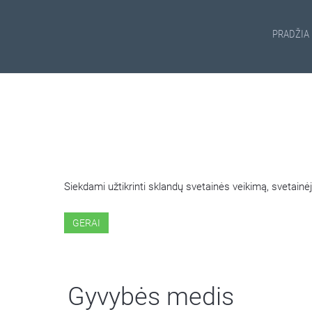
PRADŽIA
ŠIOJE SVETAINĖJE NAUDOJ
Siekdami užtikrinti sklandų svetainės veikimą, svetai
GERAI
Gyvybės medis