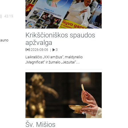
43:19
4:51
Krikščioniškos spaudos
 Kauno
apžvalga
2026-08-06
3
|
Laikraščio „XXI amžius“, maldynėlio
„Magnificat“ ir žurnalo „Jėzuitai“
naujųjų numerių apžvalgos.
15:44
Šv. Mišios