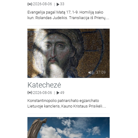
2026-08-06
33
|
Evangelija pagal Matą 17, 1-9. Homiliją sako
kun. Rolandas Judeikis. Transliacija iš Prienų
Kristaus Apsireiškimo bažnyčios.
37:09
Katechezė
2026-08-06
49
|
Konstantinopolio patriarchato egzarchato
Lietuvoje kancleris, Kauno Kristaus Prisikėlimo
krikščionių ortodoksų parapijos klebonas
kunigas Vitalijus Mockus pasakoja apie
Kristaus Atsimainymo šventę.