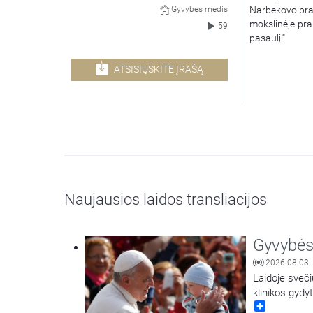
Narbekovo prane
Gyvybės medis
mokslinėje-prak
59
pasaulį.“
ATSISIŲSKITE ĮRAŠĄ
Naujausios laidos transliacijos
Gyvybės
2026-08-03
Laidoje sveči
klinikos gydy
Share
dekanė docen