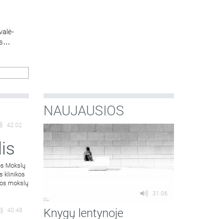
valė-
s
lteto
: Jaunas
ti ir
NAUJAUSIOS
42:02
is
os Mokslų
s klinikos
atos mokslų
31:06
Knygų lentynoje
40:48