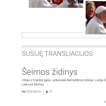
Mikulėnienė. 
43:19
SUSIJĘ TRANSLIACIJOS
Šeimos židinys
Vilties ir maldos galia - ankstukės Bernardinos istorija. Liudij
Lietuvos šeimos
2026-08-04
15
|