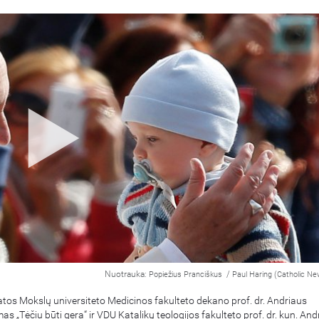
Nuotrauka:
/
Popiežius Pranciškus
Paul Haring (Catholic Ne
atos Mokslų universiteto Medicinos fakulteto dekano prof. dr. Andriaus
 „Tėčiu būti gera“ ir VDU Katalikų teologijos fakulteto prof. dr. kun. And