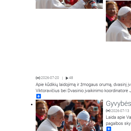
mokslų pasiri
42:02
sveikatos mo
2026-07-20
48
|
Apie kūdikių laidojimą ir žmogaus orumą, dvasinį įv
Viktoravičius bei Dvasinio įvaikinimo koordinatorė J
Share
Gyvybės
2026-07-13
Laida apie Va
pagalbos skyr
Share
vadovė doc. d