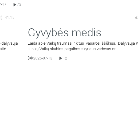
7-17
73
|
41:15
Gyvybės medis
 dalyvauja
Laida apie Vaikų traumas ir kitus vasaros iššūkius. Dalyvauja
aitė-
klinikų Vaikų skubios pagalbos skyriaus vadovas dr.
2026-07-13
12
|