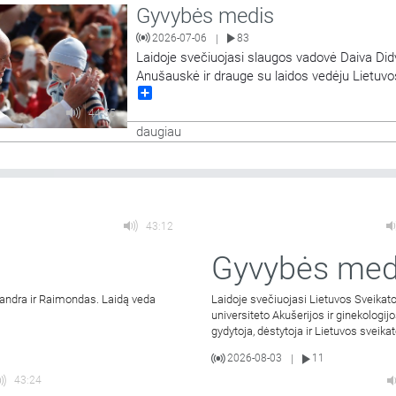
Gyvybės medis
Laidoje minimos nuorodos: Pacientas gali būti priskirtas
…
2026-07-06
83
|
Laidoje svečiuojasi slaugos vadovė Daiva Did
Anušauskė ir drauge su laidos vedėju Lietuvo
Share
sveikatos mokslų universiteto Medicinos faku
dekanu prof. Andriumi Macu diskutuoja tema
44:55
žmogus iš Lietuvos regiono – ar gali augti, siek
daugiau
pasiekti?
43:12
Gyvybės med
a Sandra ir Raimondas. Laidą veda
Laidoje svečiuojasi Lietuvos Sveikat
universiteto Akušerijos ir ginekologijo
gydytoja, dėstytoja ir Lietuvos sveik
2026-08-03
11
|
43:24