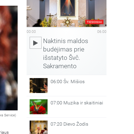
TIESIOGIAI
00:00
06:00
Naktinis maldos
budėjimas prie
išstatyto Švč.
Sakramento
06:00 Šv. Mišios
07:00 Muzika ir skaitiniai
ws Service)
07:20 Dievo Žodis
riaus