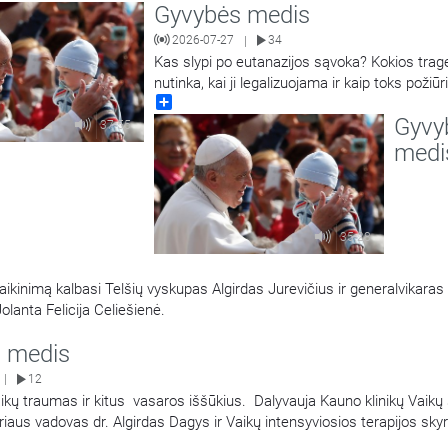
Gyvybės medis
nkimo iki anatomijos paslapčių ir moters sveikatos. Laidos vedėjas L
kslų
…
2026-07-27
34
|
Kas slypi po eutanazijos sąvoka? Kokios trag
nutinka, kai ji legalizuojama ir kaip toks požiūr
Share
visos visuomenės vertybes bei kasdienybę? 
Gyvy
gydytojas, kunigas, bioetikos specialistas prof
37:55
Andrius Narbekovas. Laidą veda Regina Stat
medi
35:28
aikinimą kalbasi Telšių vyskupas Algirdas Jurevičius ir generalvikaras 
olanta Felicija Celiešienė.
 medis
12
|
ikų traumas ir kitus vasaros iššūkius. Dalyvauja Kauno klinikų Vaikų
iaus vadovas dr. Algirdas Dagys ir Vaikų intensyviosios terapijos sky
r. Ilona Razlevičė, kalbina Kauno klinikų dvasinė asistentė Svetlana Ad