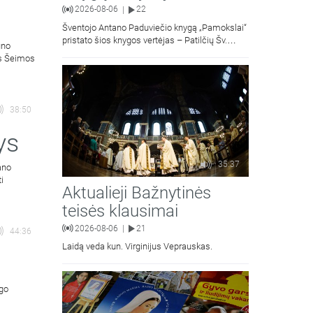
2026-08-06
22
|
Šventojo Antano Paduviečio knygą „Pamokslai“
pristato šios knygos vertėjas – Patilčių Šv.
uno
Petro Išvadavimo parapijos klebonas, kun.
ės Šeimos
moralinės teologijos dr. Algirdas Petras
38:50
ys
35:37
ano
ti
Aktualieji Bažnytinės
teisės klausimai
2026-08-06
21
|
44:36
Laidą veda kun. Virginijus Veprauskas.
ngo