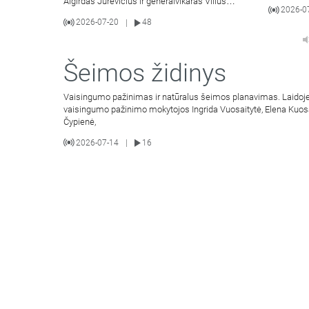
Algirdas Jurevičius ir generalvikaras Vilius
2026-0
Viktoravičius bei Dvasinio
2026-07-20
48
|
Šeimos židinys
Vaisingumo pažinimas ir natūralus šeimos planavimas. Laidoje
vaisingumo pažinimo mokytojos Ingrida Vuosaitytė, Elena Kuos
Čypienė,
2026-07-14
16
|