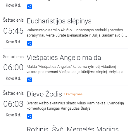
Kovo 9 d.
Share
Eucharistijos slėpinys
Šeštadienis
05:45
Palaimintojo Karolio Akučio Eucharistijos stebuklų parodos
aprašymai. Vertė Jūratė Bieliauskaitė ir Julija Gaidamavčiūtė.
Skaito Austėja Brazauskaitė.
Kovo 9 d.
Share
Viešpaties Angelo malda
Šeštadienis
06:00
Malda "Viešpaties Angelas" kalbama rytmetį, vidudienį ir
vakare prisimenant Viešpaties įsikūnijimo slėpinį. Velykų laiku
triskart per dieną vietoj šios maldos Bažnyčia meldžiasi
Kovo 9 d.
Share
malda "Dangaus Karaliene", drauge su Įsikūnijusio Žodžio
Gimdytoja džiaugdamasi ir skelbdama Jo prisikėlimą iš
Dievo Žodis
Šeštadienis
numirusių.
/ kartojimas
06:03
Švento Rašto skaitinius skaito Vilius Kaminskas. Evangeliją
komentuoja kunigas Rimgaudas Šiūlys.
Kovo 9 d.
Share
Rožinis. Švč. Mergelės Marijos