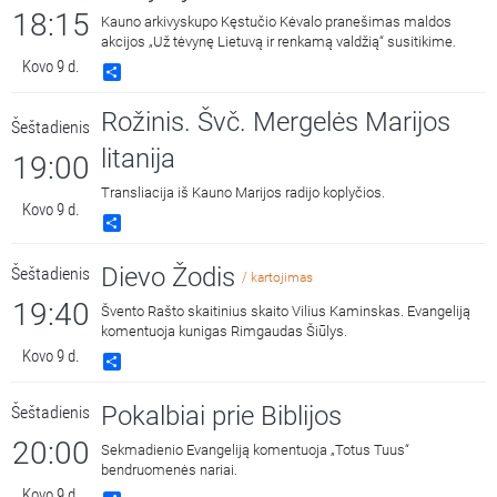
18:15
Kauno arkivyskupo Kęstučio Kėvalo pranešimas maldos
akcijos „Už tėvynę Lietuvą ir renkamą valdžią“ susitikime.
Kovo 9 d.
Share
Rožinis. Švč. Mergelės Marijos
Šeštadienis
litanija
19:00
Transliacija iš Kauno Marijos radijo koplyčios.
Kovo 9 d.
Share
Dievo Žodis
Šeštadienis
/ kartojimas
19:40
Švento Rašto skaitinius skaito Vilius Kaminskas. Evangeliją
komentuoja kunigas Rimgaudas Šiūlys.
Kovo 9 d.
Share
Pokalbiai prie Biblijos
Šeštadienis
20:00
Sekmadienio Evangeliją komentuoja „Totus Tuus“
bendruomenės nariai.
Kovo 9 d.