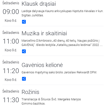
Klausk drąsiai
Šeštadienis
09:00
Laidoje dalyvauja Kauno arkivyskupas Kęstutis Kėvalas ir kun.
Sigitas Jurkštas.
Kovo 9 d.
Share
Muzika ir skaitiniai
Šeštadienis
11:00
Marcellino D'Ambrosio „40 dienų, 40 kelių. Naujas požiūris į
GAVĖNIĄ“. Išleido leidykla „Katalikų pasaulio leidiniai“ 2022 m.
Skaito Jonas Lamauskas.
Kovo 9 d.
Share
Šeštadienis
Gavėnios kelionė
11:20
Gavėnios mąstymą sako brolis Jaroslaw Rekwardt OFM.
Share
Kovo 9 d.
Rožinis
Šeštadienis
11:30
Transliacija iš Šiluvos Švč. Mergelės Marijos
Gimimo bazilikos.