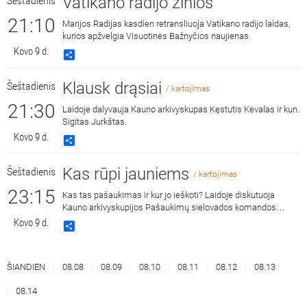
Vatikano radijo žinios
Šeštadienis
21:10
Marijos Radijas kasdien retransliuoja Vatikano radijo laidas,
kurios apžvelgia Visuotinės Bažnyčios naujienas.
Kovo 9 d.
Share
Klausk drąsiai
Šeštadienis
/ kartojimas
21:30
Laidoje dalyvauja Kauno arkivyskupas Kęstutis Kėvalas ir kun.
Sigitas Jurkštas.
Kovo 9 d.
Share
Kas rūpi jauniems
Šeštadienis
/ kartojimas
23:15
Kas tas pašaukimas ir kur jo ieškoti? Laidoje diskutuoja
Kauno arkivyskupijos Pašaukimų sielovados komandos
nariai: ses. Loreta Armalytė, kun. Liutauras Vilėniškis, Greta ir
Kovo 9 d.
Share
Skirmantė.
ŠIANDIEN
08.08
08.09
08.10
08.11
08.12
08.13
08.14