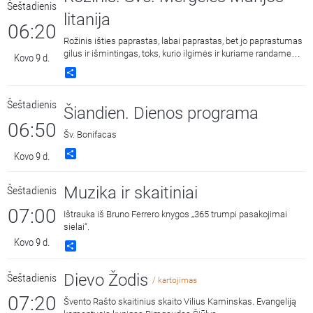
Šeštadienis
litanija
06:20
Rožinis išties paprastas, labai paprastas, bet jo paprastumas
gilus ir išmintingas, toks, kurio ilgimės ir kuriame randame
Kovo 9 d.
ramybę.
Share
Šeštadienis
Šiandien. Dienos programa
06:50
Šv. Bonifacas
Share
Kovo 9 d.
Muzika ir skaitiniai
Šeštadienis
07:00
Ištrauka iš Bruno Ferrero knygos „365 trumpi pasakojimai
sielai“.
Kovo 9 d.
Share
Dievo Žodis
Šeštadienis
/ kartojimas
07:20
Švento Rašto skaitinius skaito Vilius Kaminskas. Evangeliją