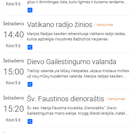
gilus ir išmintingas, toks, kurio ilgimės ir kuriame randame
Kovo 9 d.
ramybę.
Share
Vatikano radijo žinios
Šeštadienis
/ kartojimas
14:40
Marijos Radijas kasdien retransliuoja Vatikano radijo laidas,
kurios apžvelgia Visuotinės Bažnyčios naujienas.
Kovo 9 d.
Share
Dievo Gailestingumo valanda
Šeštadienis
15:00
Trečioji valanda yra Mūsų Viešpaties Jėzaus Kristaus mirties
už visų mūsų nuodėmes valanda. Marijos radijas kasdien
15:00 ir 3:00 kviečia melstis drauge kalbant Dievo
Kovo 9 d.
Share
Gailestingumo vainikėlį ir litaniją bei pasiklausyti ištraukų iš
šv. Faustinos dienoraščio. 15:00 malda transliuojama iš
Šv. Faustinos dienoraštis
Šeštadienis
Dievo Gailestingumo šventovės Vilniuje, kur saugomas ir
/ kartojimas
gerbiamas Gailestingojo Jėzaus paveikslas, nutapytas pagal
15:20
Šv. ses. Marija Faustina Kovalska „Dienoraštis“. Dievo
šv. Faustinos regėjimus.
Gailestingumas mano sieloje. Knygą išleido leidykla „Katalikų
pasaulio leidiniai“, 2014 m.
Kovo 9 d.
Share