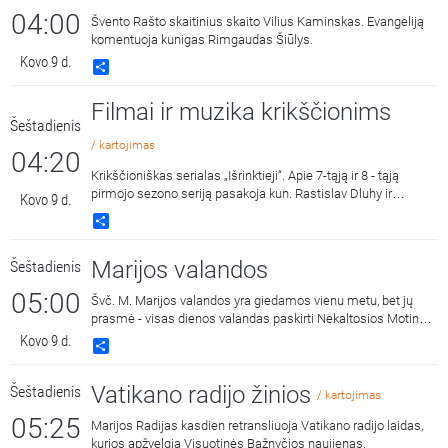
04:00
Švento Rašto skaitinius skaito Vilius Kaminskas. Evangeliją
komentuoja kunigas Rimgaudas Šiūlys.
Kovo 9 d.
Share
Filmai ir muzika krikščionims
Šeštadienis
/ kartojimas
04:20
Krikščioniškas serialas „Išrinktieji“. Apie 7-tąją ir 8 - tąją
pirmojo sezono seriją pasakoja kun. Rastislav Dluhy ir
Kovo 9 d.
Gabrielė Slušnytė.
Share
Marijos valandos
Šeštadienis
05:00
Švč. M. Marijos valandos yra giedamos vienu metu, bet jų
prasmė - visas dienos valandas paskirti Nekaltosios Motinos
šlovei.
Kovo 9 d.
Share
Vatikano radijo žinios
Šeštadienis
/ kartojimas
05:25
Marijos Radijas kasdien retransliuoja Vatikano radijo laidas,
kurios apžvelgia Visuotinės Bažnyčios naujienas.