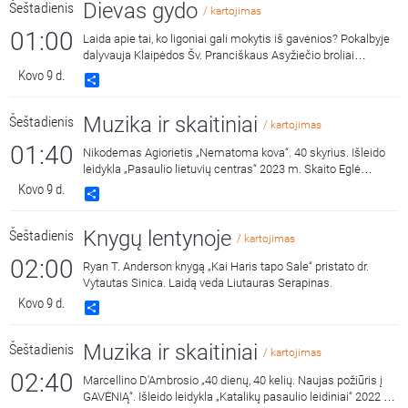
Dievas gydo
Šeštadienis
/ kartojimas
01:00
Laida apie tai, ko ligoniai gali mokytis iš gavėnios? Pokalbyje
dalyvauja Klaipėdos Šv. Pranciškaus Asyžiečio broliai
pranciškonai Benediktas Jurčys ir Astijus Kungys, savo
Kovo 9 d.
Share
liudijimais dalijasi Šv. Pranciškaus onkologijos centro
lankytojos Irena ir Loreta.
Muzika ir skaitiniai
Šeštadienis
/ kartojimas
01:40
Nikodemas Agiorietis „Nematoma kova“. 40 skyrius. Išleido
leidykla „Pasaulio lietuvių centras“ 2023 m. Skaito Eglė
Šiliūnienė.
Kovo 9 d.
Share
Knygų lentynoje
Šeštadienis
/ kartojimas
02:00
Ryan T. Anderson knygą „Kai Haris tapo Sale“ pristato dr.
Vytautas Sinica. Laidą veda Liutauras Serapinas.
Kovo 9 d.
Share
Muzika ir skaitiniai
Šeštadienis
/ kartojimas
02:40
Marcellino D'Ambrosio „40 dienų, 40 kelių. Naujas požiūris į
GAVĖNIĄ“. Išleido leidykla „Katalikų pasaulio leidiniai“ 2022 m.