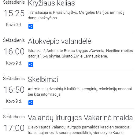
Kryžiaus kelias
Šeštadienis
15:25
Transliacija iš Pivašiūnų Švč. Mergelės Marijos Ėmimo į
dangų bažnyčios.
Kovo 9 d.
Share
Atokvėpio valandėlė
Šeštadienis
16:00
Ištrauka iš Antoinete Bosco knygos „Gavėnia. Neeilinė meilės
istorija“. 5-6 skyriai. Skaito Živilė Lamauskienė.
Kovo 9 d.
Share
Skelbimai
Šeštadienis
16:50
Artimiausių dvasinių ir kultūrinių renginių, rekolekcijų anonsai
bei kita informacija.
Kovo 9 d.
Share
Valandų liturgijos Vakarinė malda
Šeštadienis
17:00
Dievo Tautos Valandų liturgijos pamaldos kasdien tiesiogiai
transliuojamos iš seserų benediktinių vienuolyno Kaune.