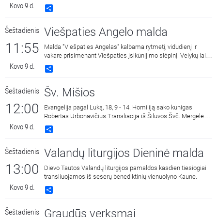
Kovo 9 d.
Share
Viešpaties Angelo malda
Šeštadienis
11:55
Malda "Viešpaties Angelas" kalbama rytmetį, vidudienį ir
vakare prisimenant Viešpaties įsikūnijimo slėpinį. Velykų laiku
triskart per dieną vietoj šios maldos Bažnyčia meldžiasi
Kovo 9 d.
Share
malda "Dangaus Karaliene", drauge su Įsikūnijusio Žodžio
Gimdytoja džiaugdamasi ir skelbdama Jo prisikėlimą iš
Šv. Mišios
Šeštadienis
numirusių.
12:00
Evangelija pagal Luką, 18, 9 - 14. Homiliją sako kunigas
Robertas Urbonavičius.Transliacija iš Šiluvos Švč. Mergelės
Marijos Gimimo bazilikos.
Kovo 9 d.
Share
Valandų liturgijos Dieninė malda
Šeštadienis
13:00
Dievo Tautos Valandų liturgijos pamaldos kasdien tiesiogiai
transliuojamos iš seserų benediktinių vienuolyno Kaune.
Kovo 9 d.
Share
Graudūs verksmai
Šeštadienis