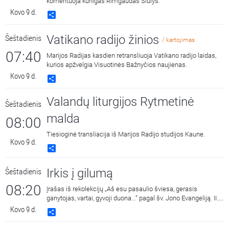
komentuoja kunigas Rimgaudas Šiūlys.
Kovo 9 d.
Share
Vatikano radijo žinios
Šeštadienis
/ kartojimas
07:40
Marijos Radijas kasdien retransliuoja Vatikano radijo laidas,
kurios apžvelgia Visuotinės Bažnyčios naujienas.
Kovo 9 d.
Share
Valandų liturgijos Rytmetinė
Šeštadienis
malda
08:00
Tiesioginė transliacija iš Marijos Radijo studijos Kaune.
Kovo 9 d.
Share
Irkis į gilumą
Šeštadienis
08:20
Įrašas iš rekolekcijų „Aš esu pasaulio šviesa, gerasis
ganytojas, vartai, gyvoji duona...“ pagal šv. Jono Evangeliją. II
dalis. Kalba t. Pascalis iš šv. Jono bendruomenės.
Kovo 9 d.
Share