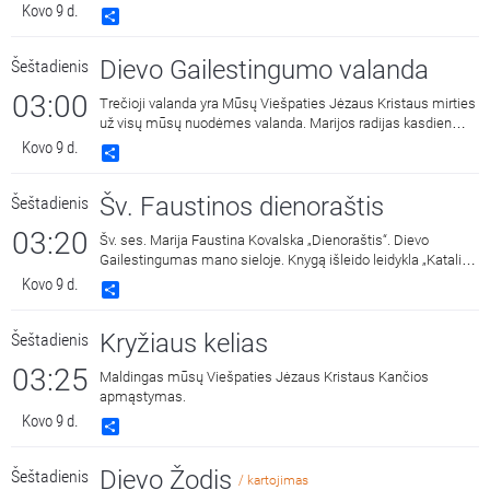
Skaito Jonas Lamauskas.
Kovo 9 d.
Share
Dievo Gailestingumo valanda
Šeštadienis
03:00
Trečioji valanda yra Mūsų Viešpaties Jėzaus Kristaus mirties
už visų mūsų nuodėmes valanda. Marijos radijas kasdien
15:00 ir 3:00 kviečia melstis drauge kalbant Dievo
Kovo 9 d.
Share
Gailestingumo vainikėlį ir litaniją bei pasiklausyti ištraukų iš
šv. Faustinos dienoraščio. 15:00 malda transliuojama iš
Šv. Faustinos dienoraštis
Šeštadienis
Dievo Gailestingumo šventovės Vilniuje, kur saugomas ir
gerbiamas Gailestingojo Jėzaus paveikslas, nutapytas pagal
03:20
Šv. ses. Marija Faustina Kovalska „Dienoraštis“. Dievo
šv. Faustinos regėjimus.
Gailestingumas mano sieloje. Knygą išleido leidykla „Katalikų
pasaulio leidiniai“, 2014 m.
Kovo 9 d.
Share
Kryžiaus kelias
Šeštadienis
03:25
Maldingas mūsų Viešpaties Jėzaus Kristaus Kančios
apmąstymas.
Kovo 9 d.
Share
Dievo Žodis
Šeštadienis
/ kartojimas