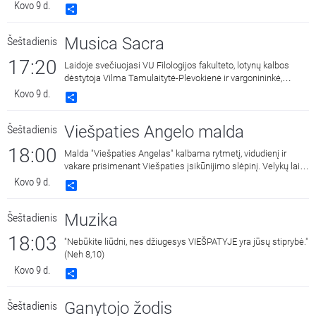
Kovo 9 d.
Share
Musica Sacra
Šeštadienis
17:20
Laidoje svečiuojasi VU Filologijos fakulteto, lotynų kalbos
dėstytoja Vilma Tamulaitytė-Plevokienė ir vargonininkė,
Nacionalinės vargonininkų asociacijos narė, Bažnytinės
Kovo 9 d.
Share
muzikos kursų vadovė Dovilė Savickaitė. Laidą veda choro
dirigentas, menų daktaras Linas Balandis.
Viešpaties Angelo malda
Šeštadienis
18:00
Malda "Viešpaties Angelas" kalbama rytmetį, vidudienį ir
vakare prisimenant Viešpaties įsikūnijimo slėpinį. Velykų laiku
triskart per dieną vietoj šios maldos Bažnyčia meldžiasi
Kovo 9 d.
Share
malda "Dangaus Karaliene", drauge su Įsikūnijusio Žodžio
Gimdytoja džiaugdamasi ir skelbdama Jo prisikėlimą iš
Muzika
Šeštadienis
numirusių.
18:03
"Nebūkite liūdni, nes džiugesys VIEŠPATYJE yra jūsų stiprybė."
(Neh 8,10)
Kovo 9 d.
Share
Ganytojo žodis
Šeštadienis