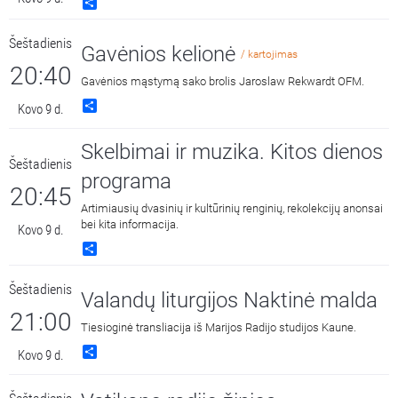
Share
Šeštadienis
Gavėnios kelionė
/ kartojimas
20:40
Gavėnios mąstymą sako brolis Jaroslaw Rekwardt OFM.
Share
Kovo 9 d.
Skelbimai ir muzika. Kitos dienos
Šeštadienis
programa
20:45
Artimiausių dvasinių ir kultūrinių renginių, rekolekcijų anonsai
bei kita informacija.
Kovo 9 d.
Share
Šeštadienis
Valandų liturgijos Naktinė malda
21:00
Tiesioginė transliacija iš Marijos Radijo studijos Kaune.
Share
Kovo 9 d.