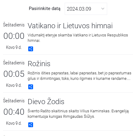
Pasirinkite datą
Vatikano ir Lietuvos himnai
Šeštadienis
00:00
Vidurnaktį eteryje skamba Vatikano ir Lietuvos Respublikos
himnai.
Kovo 9 d.
Share
Rožinis
Šeštadienis
00:05
Rožinis išties paprastas, labai paprastas, bet jo paprastumas
gilus ir išmintingas, toks, kurio ilgimės ir kuriame randame
ramybę.
Kovo 9 d.
Share
Dievo Žodis
Šeštadienis
00:40
Švento Rašto skaitinius skaito Vilius Kaminskas. Evangeliją
komentuoja kunigas Rimgaudas Šiūlys.
Kovo 9 d.
Share