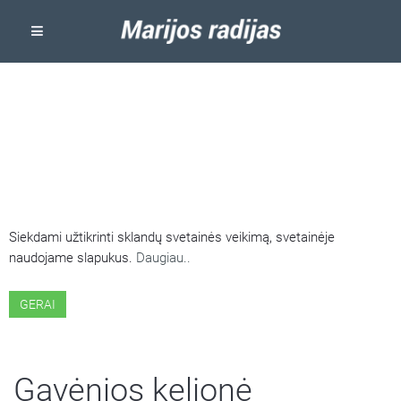
ŠIOJE SVETAINĖJE NAUDOJAMI
SLAPUKAI
Siekdami užtikrinti sklandų svetainės veikimą, svetainėje
naudojame slapukus.
Daugiau..
GERAI
Gavėnios kelionė