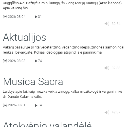
Rugpjūčio 4 d. Bažnyčia mini kunigą, šv. Joną Mariją Vianėjų (Arso kleboną).
Apie kelionę šio
2026-08-04
31
|
30:54
Aktualijos
Vakarų pasaulyje plinta vegetarizmo, veganizmo idėjos, žmonės sąmoningai
renkasi bevaikystę. Kokias ideologijas atspindi šie pasirinkimai
2026-08-03
74
|
37:33
Musica Sacra
Laidoje apie tai, kaip muzika veikia žmogų, kalba muzikologė ir vargonininkė
dr. Danutė Kalavinskaitė.
2026-08-01
14
|
42:37
Atokvėpio valandėlė