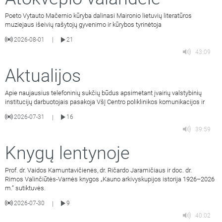
Poeto Vytauto Mačernio kūryba dalinasi Maironio lietuvių literatūros
muziejaus išeivių rašytojų gyvenimo ir kūrybos tyrinėtoja
2026-08-01
21
|
43:09
Aktualijos
Apie naujausius telefoninių sukčių būdus apsimetant įvairių valstybinių
institucijų darbuotojais pasakoja VšĮ Centro poliklinikos komunikacijos ir
2026-07-31
16
|
39:59
Knygų lentynoje
Prof. dr. Vaidos Kamuntavičienės, dr. Ričardo Jaramičiaus ir doc. dr.
Rimos Valinčiūtės-Varnės knygos „Kauno arkivyskupijos istorija 1926–2026
m.“ sutiktuvės.
2026-07-30
9
|
40:02