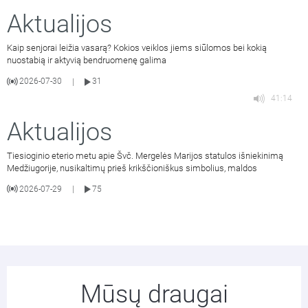
Aktualijos
Kaip senjorai leižia vasarą? Kokios veiklos jiems siūlomos bei kokią
nuostabią ir aktyvią bendruomenę galima
2026-07-30
31
|
41:14
Aktualijos
Tiesioginio eterio metu apie Švč. Mergelės Marijos statulos išniekinimą
Medžiugorije, nusikaltimų prieš krikščioniškus simbolius, maldos
2026-07-29
75
|
Mūsų draugai