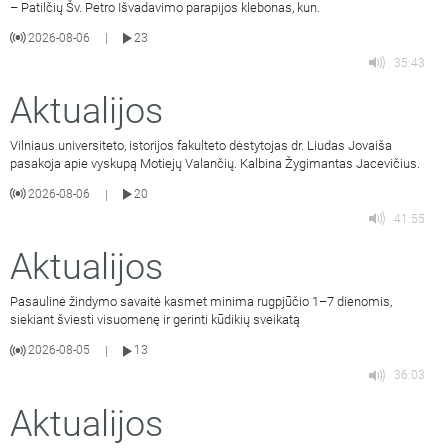
– Patilčių Šv. Petro Išvadavimo parapijos klebonas, kun.
2026-08-06
23
|
35:43
Aktualijos
Vilniaus universiteto, istorijos fakulteto dėstytojas dr. Liudas Jovaiša
pasakoja apie vyskupą Motiejų Valančių. Kalbina Žygimantas Jacevičius.
2026-08-06
20
|
41:55
Aktualijos
Pasaulinė žindymo savaitė kasmet minima rugpjūčio 1–7 dienomis,
siekiant šviesti visuomenę ir gerinti kūdikių sveikatą
2026-08-05
13
|
36:03
Aktualijos