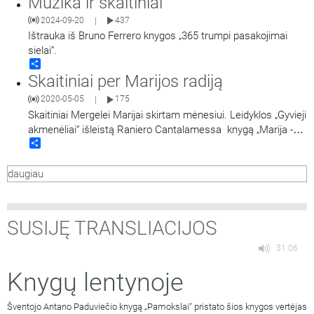
Muzika ir skaitiniai
2024-09-20
437
|
Ištrauka iš Bruno Ferrero knygos „365 trumpi pasakojimai
sielai“.
Share
Skaitiniai per Marijos radiją
2020-05-05
175
|
Skaitiniai Mergelei Marijai skirtam mėnesiui. Leidyklos „Gyvieji
akmenėliai“ išleistą Raniero Cantalamessa knygą „Marija -
Share
Bažnyčios veidrodis“ skaito kunigas Nerijus Pipiras.
daugiau
SUSIJĘ TRANSLIACIJOS
31:06
Knygų lentynoje
Šventojo Antano Paduviečio knygą „Pamokslai“ pristato šios knygos vertėjas