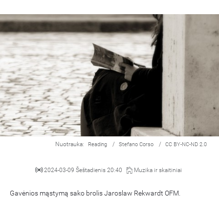
Nuotrauka:
/
/
Reading
Stefano Corso
CC BY-NC-ND 2.0
2024-03-09 Šeštadienis 20:40
Muzika ir skaitiniai
Gavėnios mąstymą sako brolis Jaroslaw Rekwardt OFM.