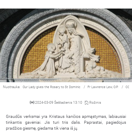
Nuotrauka:
/
/
Our Lady gives the Rosary to St Dominic
Fr Lawrence Lew, O.P.
CC 
2024-03-09 Šeštadienis 13:10
Rožinis
Graudūs verksmai yra Kristaus kančios apmąstymas, labiausiai
tinkantis gavėniai. Jis turi tris dalis. Paprastai, pagiedojus
pradžios giesmę, giedama tik viena iš jų.