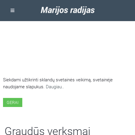
ŠIOJE SVETAINĖJE NAUDOJAMI
SLAPUKAI
Siekdami užtikrinti sklandų svetainės veikimą, svetainėje
naudojame slapukus.
Daugiau..
GERAI
Graudūs verksmai