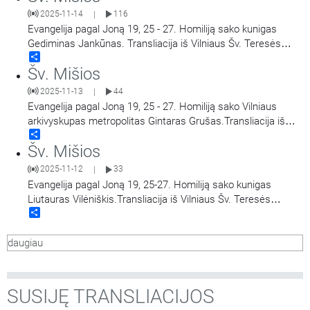
2025-11-14
116
|
Evangelija pagal Joną 19, 25 - 27. Homiliją sako kunigas
Gediminas Jankūnas. Transliacija iš Vilniaus Šv. Teresės
Share
bažnyčios. Aušros Vartų Švč. Mergelės Marijos
Šv. Mišios
Gailestingumo Motinos atlaidai.
2025-11-13
44
|
Evangelija pagal Joną 19, 25 - 27. Homiliją sako Vilniaus
arkivyskupas metropolitas Gintaras Grušas.Transliacija iš
Share
Vilniaus Šv. Teresės bažnyčios. Aušros Vartų Švč. Mergelės
Šv. Mišios
Marijos Gailestingumo Motinos atlaidai.
2025-11-12
33
|
Evangelija pagal Joną 19, 25-27. Homiliją sako kunigas
Liutauras Vilėniškis.Transliacija iš Vilniaus Šv. Teresės
Share
bažnyčios. Aušros Vartų Švč. Mergelės Marijos
Gailestingumo Motinos atlaidai.
daugiau
SUSIJĘ TRANSLIACIJOS