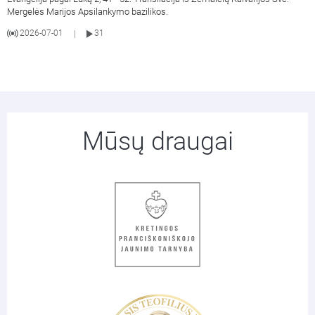
Mergelės Marijos Apsilankymo bazilikos.
2026-07-01
31
|
Mūsų draugai