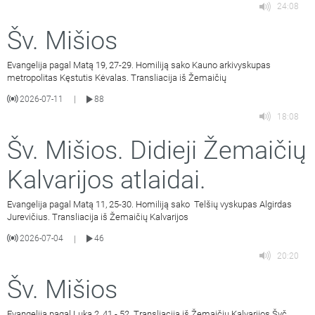
24:08
Šv. Mišios
Evangelija pagal Matą 19, 27-29. Homiliją sako Kauno arkivyskupas
metropolitas Kęstutis Kėvalas. Transliacija iš Žemaičių
2026-07-11
88
|
18:08
Šv. Mišios. Didieji Žemaičių
Kalvarijos atlaidai.
Evangelija pagal Matą 11, 25-30. Homiliją sako Telšių vyskupas Algirdas
Jurevičius. Transliacija iš Žemaičių Kalvarijos
2026-07-04
46
|
20:20
Šv. Mišios
Evangelija pagal Luką 2, 41 - 52. Transliacija iš Žemaičių Kalvarijos Švč.