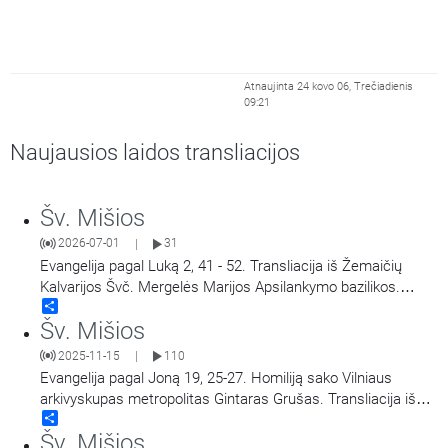
Atnaujinta 24 kovo 06, Trečiadienis
09:21
Naujausios laidos transliacijos
Šv. Mišios
2026-07-01
31
|
Evangelija pagal Luką 2, 41 - 52. Transliacija iš Žemaičių
Kalvarijos Švč. Mergelės Marijos Apsilankymo bazilikos.
Share
Didieji Žemaičių Kalvarijos atllaidai. Šv. Mišias aukoja arkiv.
Šv. Mišios
Georg Gänswein, vysk. Jonas Ivanauskas.
2025-11-15
110
|
Evangelija pagal Joną 19, 25-27. Homiliją sako Vilniaus
arkivyskupas metropolitas Gintaras Grušas. Transliacija iš
Share
Vilniaus Šv. Teresės bažnyčios. Aušros Vartų Švč. Mergelės
Šv. Mišios
Marijos Gailestingumo Motinos atlaidai.