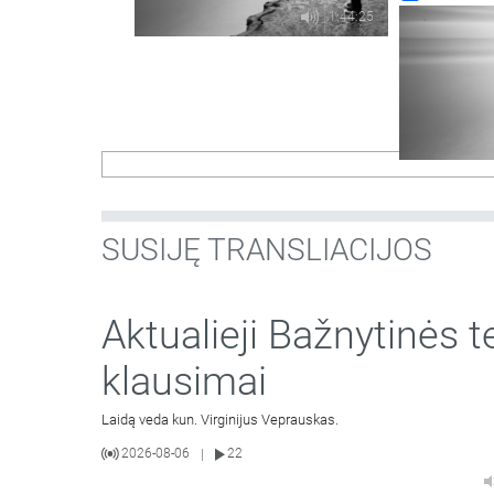
1:44:25
SUSIJĘ TRANSLIACIJOS
Aktualieji Bažnytinės t
klausimai
Laidą veda kun. Virginijus Veprauskas.
2026-08-06
22
|