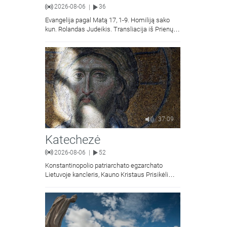
2026-08-06
36
|
Evangelija pagal Matą 17, 1-9. Homiliją sako
kun. Rolandas Judeikis. Transliacija iš Prienų
Kristaus Apsireiškimo bažnyčios.
37:09
Katechezė
2026-08-06
52
|
Konstantinopolio patriarchato egzarchato
Lietuvoje kancleris, Kauno Kristaus Prisikėlimo
krikščionių ortodoksų parapijos klebonas
kunigas Vitalijus Mockus pasakoja apie
Kristaus Atsimainymo šventę.