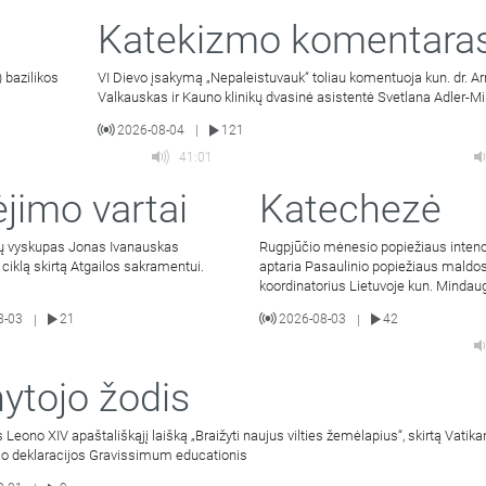
Katekizmo komentara
 bazilikos
VI Dievo įsakymą „Nepaleistuvauk“ toliau komentuoja kun. dr. A
Valkauskas ir Kauno klinikų dvasinė asistentė Svetlana Adler-Mi
2026-08-04
121
|
41:01
ėjimo vartai
Katechezė
ių vyskupas Jonas Ivanauskas
Rugpjūčio mėnesio popiežiaus intenc
ų ciklą skirtą Atgailos sakramentui.
aptaria Pasaulinio popiežiaus maldos
koordinatorius Lietuvoje kun. Mindau
Malinauskas SJ. Kalbina
8-03
21
2026-08-03
42
|
|
ytojo žodis
 Leono XIV apaštališkąjį laišką „Braižyti naujus vilties žemėlapius“, skirtą Vatikan
mo deklaracijos Gravissimum educationis