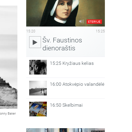
ETERYJE
15:20
15:25
Šv. Faustinos
dienoraštis
15:25 Kryžiaus kelias
16:00 Atokvėpio valandėlė
16:50 Skelbimai
onny Baker