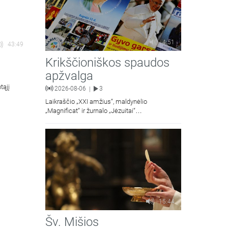
4:51
43:49
Krikščioniškos spaudos
apžvalga
tąjį
2026-08-06
3
|
Laikraščio „XXI amžius“, maldynėlio
„Magnificat“ ir žurnalo „Jėzuitai“
naujųjų numerių apžvalgos.
15:44
Šv. Mišios