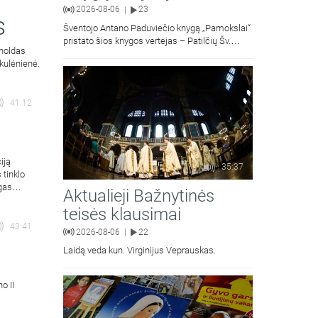
2026-08-06
23
|
s
Šventojo Antano Paduviečio knygą „Pamokslai“
pristato šios knygos vertėjas – Patilčių Šv.
rnoldas
Petro Išvadavimo parapijos klebonas, kun.
kulėnienė.
moralinės teologijos dr. Algirdas Petras
41:12
iją
35:37
 tinklo
gas
Aktualieji Bažnytinės
teisės klausimai
43:41
2026-08-06
22
|
Laidą veda kun. Virginijus Veprauskas.
o II