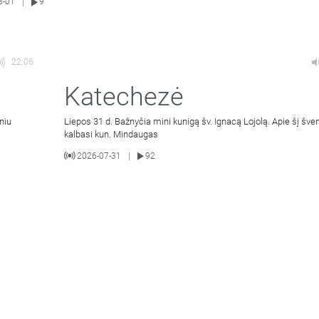
8-01
9
|
22:06
Katechezė
niu
Liepos 31 d. Bažnyčia mini kunigą šv. Ignacą Lojolą. Apie šį šven
kalbasi kun. Mindaugas
2026-07-31
92
|