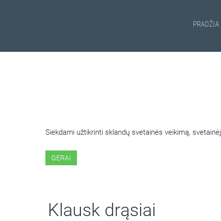
PRADŽIA
ŠIOJE SVETAINĖJE NAUDOJ
Siekdami užtikrinti sklandų svetainės veikimą, svetai
GERAI
Klausk drąsiai