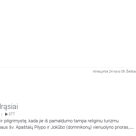
Atnaujinta 24 kovo 09, Šeštad
rąsiai
377
|
 ir piligrimystę, kada jie iš pamaldumo tampa religiniu turizmu
iaus šv. Apaštalų Pilypo ir Jokūbo (dominikonų) vienuolyno prioras,
bas Marija Goštautas OP.