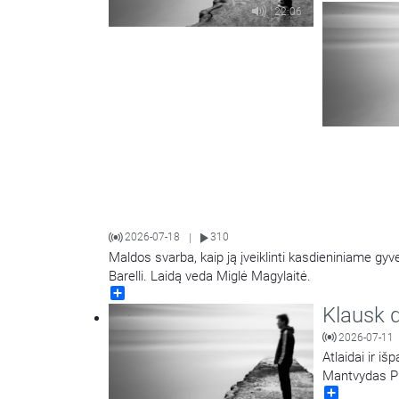
22:06
2026-07-18
310
|
Maldos svarba, kaip ją įveiklinti kasdieniniame gy
Barelli. Laidą veda Miglė Magylaitė.
Share
Klausk d
2026-07-11
Atlaidai ir i
Mantvydas P
Share