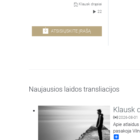
Klausk drąsiai
22
ATSISIŲSKITE ĮRAŠĄ
Naujausios laidos transliacijos
Klausk d
2026-08-01
Apie atlaidus
pasakoja Viln
Share
kunigas Jokū