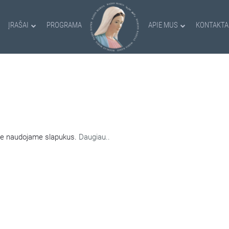
ĮRAŠAI
PROGRAMA
APIE MUS
KONTAKTA
AMI SLAPUKAI
nėje naudojame slapukus.
Daugiau..