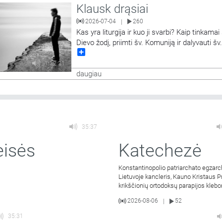
Klausk drąsiai
2026-07-04
260
|
Kas yra liturgija ir kuo ji svarbi? Kaip tinkamai 
Dievo žodį, priimti šv. Komuniją ir dalyvauti šv
Share
aukoje? Laidoje į klausytojų klausimus tiesiog
eterio metu atsako Panevėžio Šv. apaštalų Pe
1:32:21
Povilo bažnyčios rezidentas,Vilniaus ir Uteno
daugiau
apskričių policijos
…
35:37
eisės
Katechezė
Konstantinopolio patriarchato egzarc
Lietuvoje kancleris, Kauno Kristaus P
krikščionių ortodoksų parapijos kleb
kunigas Vitalijus Mockus
2026-08-06
52
|
35:31