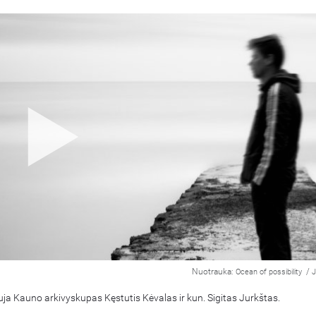
Nuotrauka:
/
Ocean of possibility
J
uja Kauno arkivyskupas Kęstutis Kėvalas ir kun. Sigitas Jurkštas.