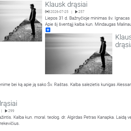
Klausk drąsiai
2026-07-25
257
|
Liepos 31 d. Bažnyčioje minimas šv. Ignacas 
Apie šį šventąjį kalba kun. Mindaugas Malina
Share
Laidą veda Mantvydas Prekevičius.
Klau
1:38:15
drąsi
1:42:26
venime bei ką apie ją sako Šv. Raštas. Kalba salezietis kunigas Alessa
rąsiai
299
|
špažintis. Kalba kun. moral. teolog. dr. Algirdas Petras Kanapka. Laidą 
rekevičius.