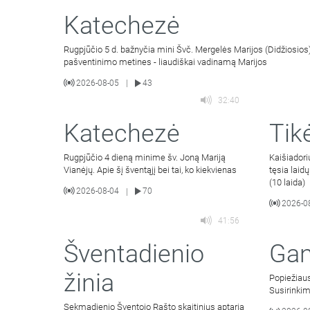
Katechezė
Rugpjūčio 5 d. bažnyčia mini Švč. Mergelės Marijos (Didžiosios)
pašventinimo metines - liaudiškai vadinamą Marijos
2026-08-05
43
|
32:40
Katechezė
Tik
Rugpjūčio 4 dieną minime šv. Joną Mariją
Kaišiador
Vianėjų. Apie šį šventąjį bei tai, ko kiekvienas
tęsia laid
(10 laida)
2026-08-04
70
|
2026-0
41:56
Šventadienio
Gan
žinia
Popiežiaus
Susirinki
Sekmadienio Šventojo Rašto skaitinius aptaria