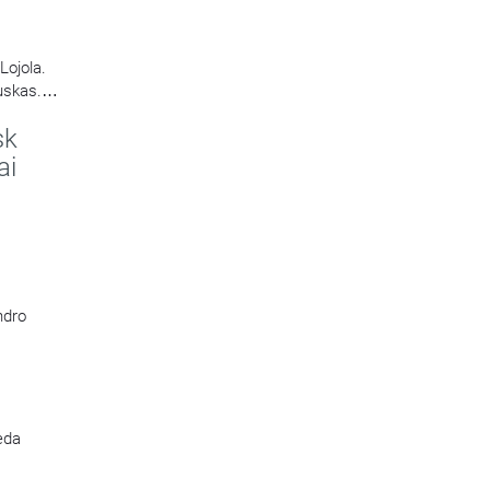
Lojola.
uskas.
sk
ai
ndro
veda