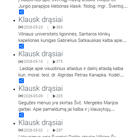
Jurgio parapijos klebonas klasik. filolog. mgr., Šventojo
Share
Rašto lic. kun. Linas Šipavičius. Laidą
Klausk drąsiai
veda Mantvydas Prekevičius.
2026-05-23
363
|
Vilniaus universiteto ligoninės, Santaros klinikų
kapelionas kunigas Gabrielius Satkauskas kalba apie
Share
Dievo žodžio sklaidos svarbą. Laidą veda Regina
Klausk drąsiai
Statkuvienė.
2026-05-16
375
|
Laidoje apie visuotinius atlaidus ir dalinį atlaidą kalba
kun. moral. teol. dr. Algirdas Petras Kanapka. Kodėl
Share
Bažnyčia kalba apie atlaidų praktiką
…
Klausk drąsiai
2026-05-09
205
|
Gegužės mėnuo yra skirtas Švč. Mergelės Marijos
garbei. Apie pamaldumą jai kalba ir į klausytojų
Share
klausimus tiesioginio eterio metu atsako Panevėžio Šv.
Klausk drąsiai
…
2026-05-02
297
|