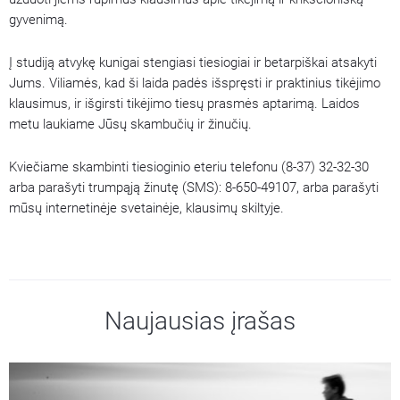
gyvenimą.
Į studiją atvykę kunigai stengiasi tiesiogiai ir betarpiškai atsakyti
Jums. Viliamės, kad ši laida padės išspręsti ir praktinius tikėjimo
klausimus, ir išgirsti tikėjimo tiesų prasmės aptarimą. Laidos
metu laukiame Jūsų skambučių ir žinučių.
Kviečiame skambinti tiesioginio eteriu telefonu (8-37) 32-32-30
arba parašyti trumpąją žinutę (SMS): 8-650-49107, arba parašyti
mūsų internetinėje svetainėje, klausimų skiltyje.
Naujausias įrašas