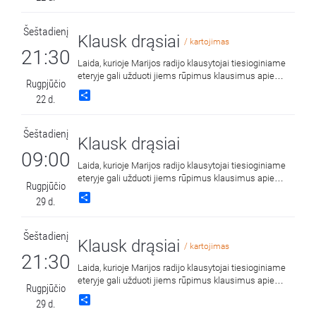
Šeštadienį
Klausk drąsiai
/ kartojimas
21:30
Laida, kurioje Marijos radijo klausytojai tiesioginiame
eteryje gali užduoti jiems rūpimus klausimus apie
Rugpjūčio
tikėjimą ir krikščionišką gyvenimą.
Share
22 d.
Šeštadienį
Klausk drąsiai
09:00
Laida, kurioje Marijos radijo klausytojai tiesioginiame
eteryje gali užduoti jiems rūpimus klausimus apie
Rugpjūčio
tikėjimą ir krikščionišką gyvenimą.
Share
29 d.
Šeštadienį
Klausk drąsiai
/ kartojimas
21:30
Laida, kurioje Marijos radijo klausytojai tiesioginiame
eteryje gali užduoti jiems rūpimus klausimus apie
Rugpjūčio
tikėjimą ir krikščionišką gyvenimą.
Share
29 d.