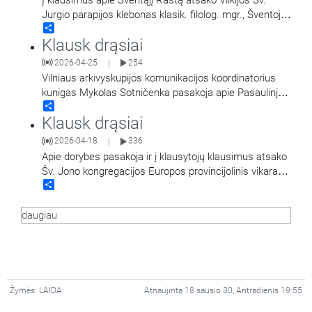
Į klausimus apie Šventąjį Raštą atsako Vilkijos Šv.
Jurgio parapijos klebonas klasik. filolog. mgr., Šventojo
Share
Rašto lic. kun. Linas Šipavičius. Laidą
Klausk drąsiai
veda Mantvydas Prekevičius.
2026-04-25
254
|
Vilniaus arkivyskupijos komunikacijos koordinatorius
kunigas Mykolas Sotničenka pasakoja apie Pasaulinį
Share
Apaštalinį Gailestingumo kongresą, kuris vyks šių metų
Klausk drąsiai
birželio 7–12 d.
…
2026-04-18
336
|
Apie dorybes pasakoja ir į klausytojų klausimus atsako
Šv. Jono kongregacijos Europos provincijolinis vikaras,
Share
Vilniaus Išganytojo bažnyčios rektorius ir Balstogės
universiteto kapelionas
…
daugiau
Žymės:
LAIDA
Atnaujinta 18 sausio 30, Antradienis 19:55