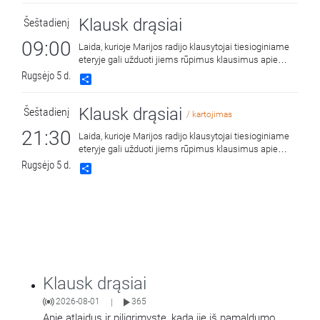
Klausk drąsiai
Šeštadienį
09:00
Laida, kurioje Marijos radijo klausytojai tiesioginiame
eteryje gali užduoti jiems rūpimus klausimus apie
tikėjimą ir krikščionišką gyvenimą.
Rugsėjo 5 d.
Share
Klausk drąsiai
Šeštadienį
/ kartojimas
21:30
Laida, kurioje Marijos radijo klausytojai tiesioginiame
eteryje gali užduoti jiems rūpimus klausimus apie
tikėjimą ir krikščionišką gyvenimą.
Rugsėjo 5 d.
Share
Klausk drąsiai
2026-08-01
365
|
Apie atlaidus ir piligrimystę, kada jie iš pamaldumo