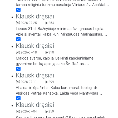
tampa religiniu turizmu pasakoja Vilniaus šv. Apaštalų
Share
Pilypo ir Jokūbo (dominikonų) vienuolyno prioras,
…
Klausk drąsiai
2026-07-25
254
|
Liepos 31 d. Bažnyčioje minimas šv. Ignacas Lojola.
Apie šį šventąjį kalba kun. Mindaugas Malinauskas.
Share
Laidą veda Mantvydas Prekevičius.
Klausk drąsiai
2026-07-18
310
|
Maldos svarba, kaip ją įveiklinti kasdieniniame
gyvenime bei ką apie ją sako Šv. Raštas.
Share
Kalba salezietis kunigas Alessandro Barelli. Laidą veda
Klausk drąsiai
Miglė
…
2026-07-11
299
|
Atlaidai ir išpažintis. Kalba kun. moral. teolog. dr.
Algirdas Petras Kanapka. Laidą veda Mantvydas
Share
Prekevičius.
Klausk drąsiai
2026-07-04
259
|
Kas yra liturgija ir kuo ji svarbi? Kaip tinkamai skaityti