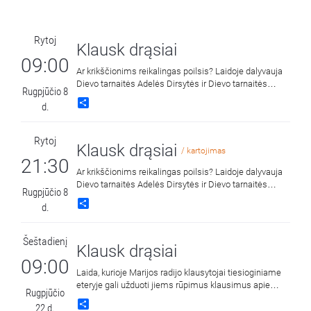
Rytoj
Klausk drąsiai
09:00
Ar krikščionims reikalingas poilsis? Laidoje dalyvauja
Dievo tarnaitės Adelės Dirsytės ir Dievo tarnaitės
Rugpjūčio 8
Elenos Spirgevičiūtės bylų postulatorius, Kauno kunigų
Share
d.
seminarijos kapelionas kun. dr. Andrius Končius ir
Marijos radijo programų direktorius kun. dr. Nerijus
Pipiras.
Rytoj
Klausk drąsiai
/ kartojimas
21:30
Ar krikščionims reikalingas poilsis? Laidoje dalyvauja
Dievo tarnaitės Adelės Dirsytės ir Dievo tarnaitės
Rugpjūčio 8
Elenos Spirgevičiūtės bylų postulatorius, Kauno kunigų
Share
d.
seminarijos kapelionas kun. dr. Andrius Končius ir
Marijos radijo programų direktorius kun. dr. Nerijus
Pipiras.
Šeštadienį
Klausk drąsiai
09:00
Laida, kurioje Marijos radijo klausytojai tiesioginiame
eteryje gali užduoti jiems rūpimus klausimus apie
Rugpjūčio
tikėjimą ir krikščionišką gyvenimą.
Share
22 d.