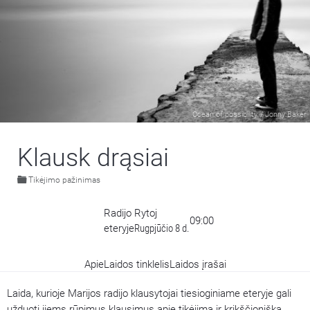
Ocean of possibility
/
Jonny Baker
Klausk drąsiai
Tikėjimo pažinimas
Radijo
Rytoj
09:00
eteryje
Rugpjūčio 8 d.
Apie
Laidos tinklelis
Laidos įrašai
Laida, kurioje Marijos radijo klausytojai tiesioginiame eteryje gali
užduoti jiems rūpimus klausimus apie tikėjimą ir krikščionišką