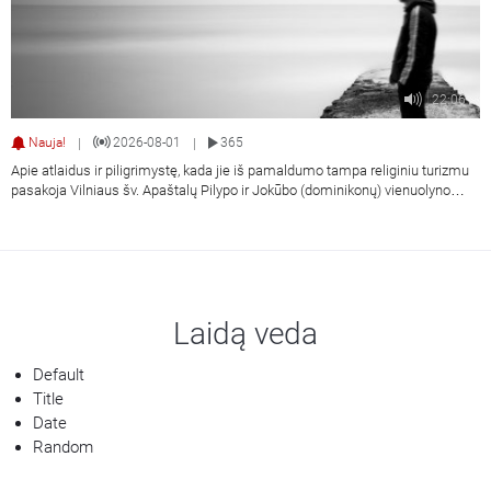
22:06
Nauja!
2026-08-01
365
|
|
Apie atlaidus ir piligrimystę, kada jie iš pamaldumo tampa religiniu turizmu
pasakoja Vilniaus šv. Apaštalų Pilypo ir Jokūbo (dominikonų) vienuolyno
prioras, kunigas Jokūbas Marija Goštautas OP.
Laidą veda
Default
Title
Date
Random