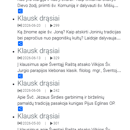
Dievo žodį, priimti šv. Komuniją ir dalyvauti šv. Mišių
Share
aukoje?
…
Klausk drąsiai
2026-06-20
299
|
Ką žinome apie šv. Joną? Kaip atskirti Joninių tradicijas
bei papročius nuo pagoniškų kultų? Laidoje dalyvauja
Share
Vilniaus šv. Teresės parapijos
…
Klausk drąsiai
2026-06-13
329
|
Į klausimus apie Šventąjį Raštą atsako Vilkijos Šv.
Jurgio parapijos klebonas klasik. filolog. mgr., Šventojo
Share
Rašto lic. kun. Linas Šipavičius. Laidą
Klausk drąsiai
veda Mindaugas
…
2026-06-06
242
|
Apie Švč. Jėzaus Širdies garbinimą ir birželinių
pamaldų tradiciją pasakoja kunigas Pijus Eglinas OP.
Share
Klausk drąsiai
2026-05-30
301
|
Į klausimus apie Šventąjį Raštą atsako Vilkijos Šv.