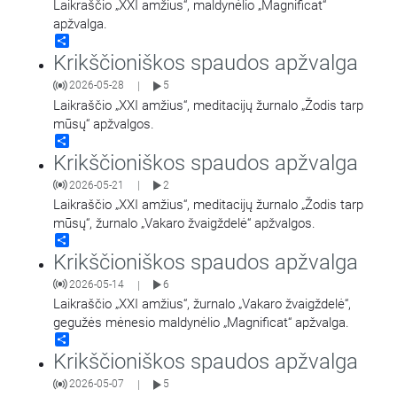
Laikraščio „XXI amžius“, maldynėlio „Magnificat“
apžvalga.
Share
Krikščioniškos spaudos apžvalga
2026-05-28
5
|
Laikraščio „XXI amžius“, meditacijų žurnalo „Žodis tarp
mūsų“ apžvalgos.
Share
Krikščioniškos spaudos apžvalga
2026-05-21
2
|
Laikraščio „XXI amžius“, meditacijų žurnalo „Žodis tarp
mūsų“, žurnalo „Vakaro žvaigždelė“ apžvalgos.
Share
Krikščioniškos spaudos apžvalga
2026-05-14
6
|
Laikraščio „XXI amžius“, žurnalo „Vakaro žvaigždelė“,
gegužės mėnesio maldynėlio „Magnificat“ apžvalga.
Share
Krikščioniškos spaudos apžvalga
2026-05-07
5
|