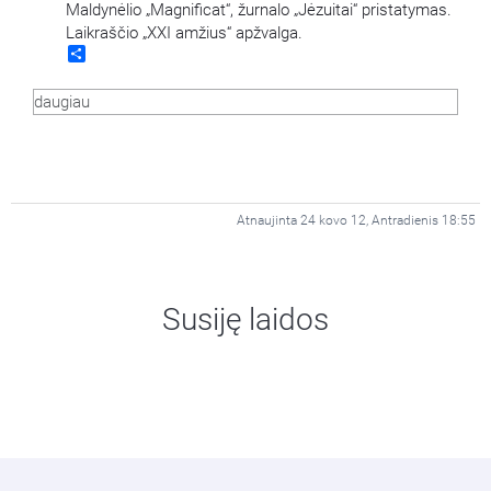
Maldynėlio „Magnificat“, žurnalo „Jėzuitai“ pristatymas.
Laikraščio „XXI amžius“ apžvalga.
Share
daugiau
Atnaujinta 24 kovo 12, Antradienis 18:55
Susiję laidos