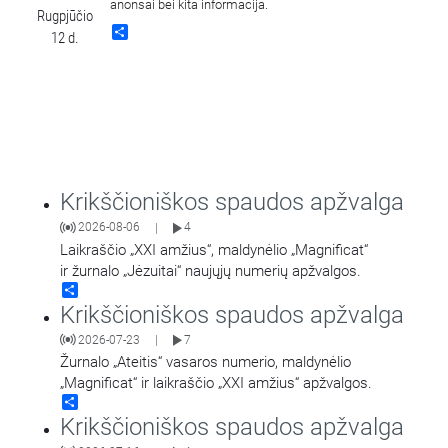
anonsai bei kita informacija.
Rugpjūčio
Share
12 d.
Krikščioniškos spaudos apžvalga
2026-08-06
4
|
Laikraščio „XXI amžius“, maldynėlio „Magnificat“
ir žurnalo „Jėzuitai“ naujųjų numerių apžvalgos.
Share
Krikščioniškos spaudos apžvalga
2026-07-23
7
|
Žurnalo „Ateitis“ vasaros numerio, maldynėlio
„Magnificat“ ir laikraščio „XXI amžius“ apžvalgos.
Share
Krikščioniškos spaudos apžvalga