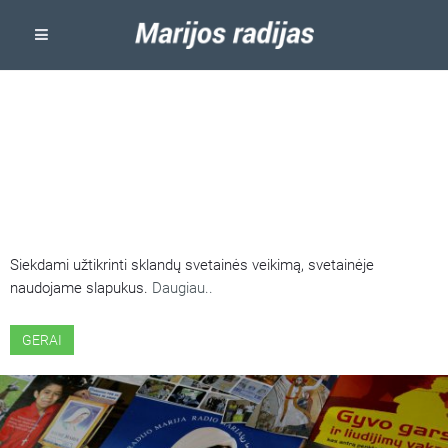
ŠIOJE SVETAINĖJE NAUDOJAMI
SLAPUKAI
Siekdami užtikrinti sklandų svetainės veikimą, svetainėje
naudojame slapukus.
Daugiau..
GERAI