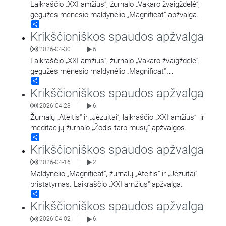
Laikraščio „XXI amžius“, žurnalo „Vakaro žvaigždelė“,
gegužės mėnesio maldynėlio „Magnificat“ apžvalga.
Share
Krikščioniškos spaudos apžvalga
2026-04-30
6
|
Laikraščio „XXI amžius“, žurnalo „Vakaro žvaigždelė“,
gegužės mėnesio maldynėlio „Magnificat“
Share
apžvalga. Kasdienių liturginių skaitinių meditacijų
Krikščioniškos spaudos apžvalga
žurnalo „Žodis tarp mūsų“ apžvalga.
2026-04-23
6
|
Žurnalų „Ateitis“ ir „Jėzuitai“, laikraščio „XXI amžius“ ir
meditacijų žurnalo „Žodis tarp mūsų“ apžvalgos.
Share
Krikščioniškos spaudos apžvalga
2026-04-16
2
|
Maldynėlio „Magnificat“, žurnalų „Ateitis“ ir „Jėzuitai“
pristatymas. Laikraščio „XXI amžius“ apžvalga.
Share
Krikščioniškos spaudos apžvalga
2026-04-02
6
|