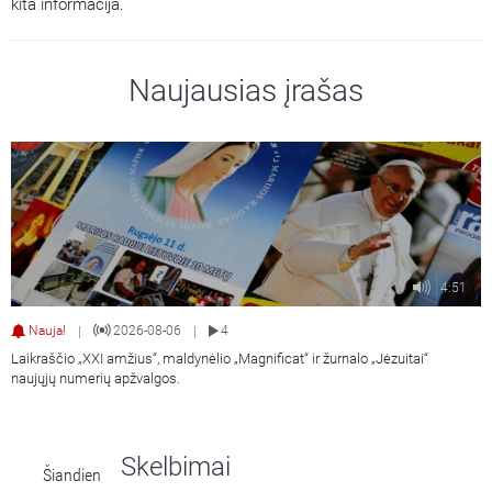
kita informacija.
Naujausias įrašas
4:51
Nauja!
2026-08-06
4
|
|
Laikraščio „XXI amžius“, maldynėlio „Magnificat“ ir žurnalo „Jėzuitai“
naujųjų numerių apžvalgos.
Skelbimai
Šiandien