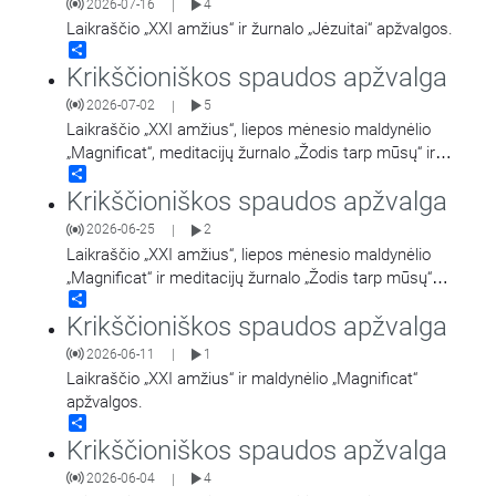
2026-07-16
4
|
Laikraščio „XXI amžius“ ir žurnalo „Jėzuitai“ apžvalgos.
Share
Krikščioniškos spaudos apžvalga
2026-07-02
5
|
Laikraščio „XXI amžius“, liepos mėnesio maldynėlio
„Magnificat“, meditacijų žurnalo „Žodis tarp mūsų“ ir
Share
žurnalo „Jėzuitai“ apžvalgos.
Krikščioniškos spaudos apžvalga
2026-06-25
2
|
Laikraščio „XXI amžius“, liepos mėnesio maldynėlio
„Magnificat“ ir meditacijų žurnalo „Žodis tarp mūsų“
Share
apžvalgos.
Krikščioniškos spaudos apžvalga
2026-06-11
1
|
Laikraščio „XXI amžius“ ir maldynėlio „Magnificat“
apžvalgos.
Share
Krikščioniškos spaudos apžvalga
2026-06-04
4
|