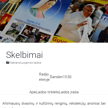
Skelbimai
Netransliuojamos laidos
Radijo
Šiandien
15:50
eteryje
Apie
Laidos tinklelis
Laidos įrašai
Artimiausių dvasinių ir kultūrinių renginių, rekolekcijų anonsai bei