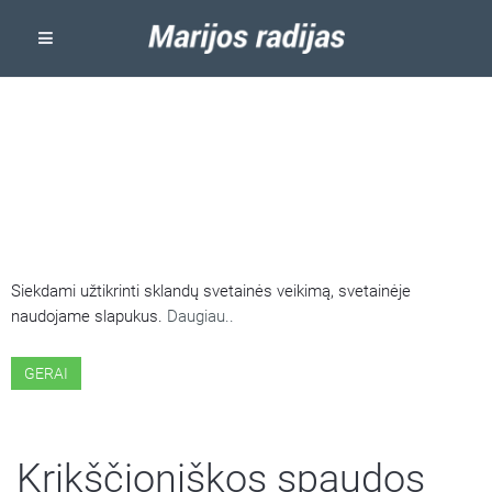
ŠIOJE SVETAINĖJE NAUDOJAMI
SLAPUKAI
Siekdami užtikrinti sklandų svetainės veikimą, svetainėje
naudojame slapukus.
Daugiau..
GERAI
Krikščioniškos spaudos