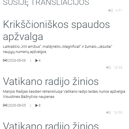
SUSIJĘ TRANSLIACIJOS
4:51
Krikščioniškos spaudos
apžvalga
Laikraščio „XXI amžius“, maldynėlio „Magnificat“ ir žurnalo „Jėzuitai“
naujųjų numerių apžvalgos.
2026-08-06
4
|
18:58
Vatikano radijo žinios
Marijos Radijas kasdien retransliuoja Vatikano radijo laidas, kurios apžvelgia
Visuotinės Bažnyčios naujienas.
2026-08-05
8
|
18:58
Vatikano radijo žinios