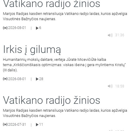
Vatikano radijo žinios
Marijos Radijas kasdien retransliuoja Vatikano radijo laidas, kurios apžvelgia
Visuotinės Bažnyčios naujienas.
2026-08-01
6
|
31:36
Irkis į gilumą
Humanitarinių mokslų daktarė, vertėja Jūratė Micevičiūtė kalba
tema „Krikščioniškasis optimizmas: viskas išeina į gera mylintiems Kristų“
(III dalis).
2026-08-01
28
|
18:58
Vatikano radijo žinios
Marijos Radijas kasdien retransliuoja Vatikano radijo laidas, kurios apžvelgia
Visuotinės Bažnyčios naujienas.
2026-07-31
11
|