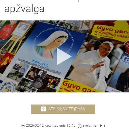
apžvalga
ATSISIŲSKITE ĮRAŠĄ
2026-02-12 Ketvirtadienis 16:45
Skelbimai
8