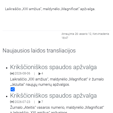
Laikraščio „XXI amžius“, maldynėlio „Magnificat“ apžvalga.
Atnaujinta 26 vasario 12, Ketvirtadienis
18:47
Naujausios laidos transliacijos
Krikščioniškos spaudos apžvalga
2026-08-06
4
|
Laikraščio „XXI amžius“, maldynėlio „Magnificat“ ir žurnalo
„Jėzuitai“ naujųjų numerių apžvalgos.
Share
Krikščioniškos spaudos apžvalga
2026-07-23
7
|
Žurnalo „Ateitis“ vasaros numerio, maldynėlio „Magnificat“
ir laikraščio „XXI amžius“ apžvalgos.