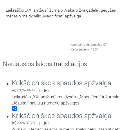
Laikraščio „XXI amžius“, žurnalo „Vakaro žvaigždelė“, gegužės
mėnesio maldynėlio „Magnificat“ apžvalga.
Atnaujinta 26 gegužės 07,
Ketvirtadienis 16:54
Naujausios laidos transliacijos
Krikščioniškos spaudos apžvalga
2026-08-06
2
|
Laikraščio „XXI amžius“, maldynėlio „Magnificat“ ir žurnalo
„Jėzuitai“ naujųjų numerių apžvalgos.
Share
Krikščioniškos spaudos apžvalga
2026-07-23
7
|
Žurnalo „Ateitis“ vasaros numerio, maldynėlio „Magnificat“