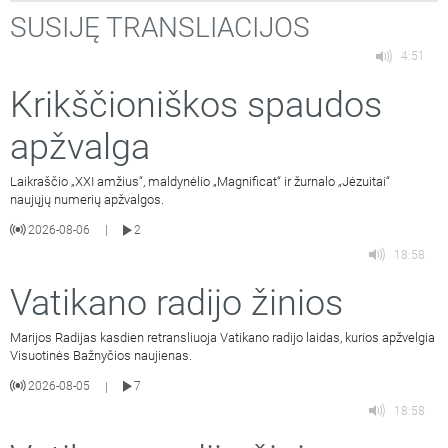
SUSIJĘ TRANSLIACIJOS
4:51
Krikščioniškos spaudos
apžvalga
Laikraščio „XXI amžius“, maldynėlio „Magnificat“ ir žurnalo „Jėzuitai“
naujųjų numerių apžvalgos.
2026-08-06
2
|
18:58
Vatikano radijo žinios
Marijos Radijas kasdien retransliuoja Vatikano radijo laidas, kurios apžvelgia
Visuotinės Bažnyčios naujienas.
2026-08-05
7
|
18:58