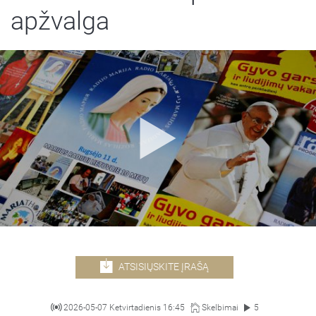
apžvalga
ATSISIŲSKITE ĮRAŠĄ
2026-05-07 Ketvirtadienis 16:45
Skelbimai
5