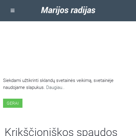
ŠIOJE SVETAINĖJE NAUDOJAMI
SLAPUKAI
Siekdami užtikrinti sklandų svetainės veikimą, svetainėje
naudojame slapukus.
Daugiau..
GERAI
Krikščioniškos spaudos