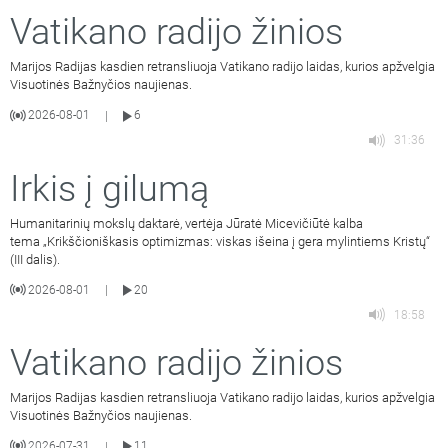
Vatikano radijo žinios
Marijos Radijas kasdien retransliuoja Vatikano radijo laidas, kurios apžvelgia
Visuotinės Bažnyčios naujienas.
2026-08-01
6
|
31:36
Irkis į gilumą
Humanitarinių mokslų daktarė, vertėja Jūratė Micevičiūtė kalba
tema „Krikščioniškasis optimizmas: viskas išeina į gera mylintiems Kristų“
(III dalis).
2026-08-01
20
|
18:58
Vatikano radijo žinios
Marijos Radijas kasdien retransliuoja Vatikano radijo laidas, kurios apžvelgia
Visuotinės Bažnyčios naujienas.
2026-07-31
11
|