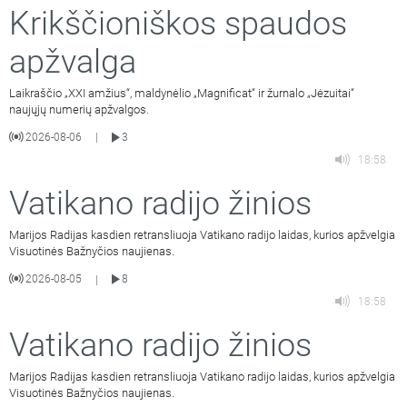
Krikščioniškos spaudos
apžvalga
Laikraščio „XXI amžius“, maldynėlio „Magnificat“ ir žurnalo „Jėzuitai“
naujųjų numerių apžvalgos.
2026-08-06
3
|
18:58
Vatikano radijo žinios
Marijos Radijas kasdien retransliuoja Vatikano radijo laidas, kurios apžvelgia
Visuotinės Bažnyčios naujienas.
2026-08-05
8
|
18:58
Vatikano radijo žinios
Marijos Radijas kasdien retransliuoja Vatikano radijo laidas, kurios apžvelgia
Visuotinės Bažnyčios naujienas.