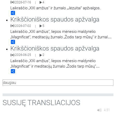
2026-07-16
4
|
Laikraščio „XXI amžius“ ir žurnalo „Jėzuitai“ apžvalgos.
Share
Krikščioniškos spaudos apžvalga
2026-07-02
5
|
Laikraščio „XXI amžius“, liepos mėnesio maldynėlio
„Magnificat“, meditacijų žurnalo „Žodis tarp mūsų“ ir žurnalo
Share
„Jėzuitai“ apžvalgos.
Krikščioniškos spaudos apžvalga
2026-06-25
2
|
Laikraščio „XXI amžius“, liepos mėnesio maldynėlio
„Magnificat“ ir meditacijų žurnalo „Žodis tarp mūsų“
Share
apžvalgos.
daugiau
SUSIJĘ TRANSLIACIJOS
4:51