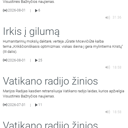
Visuotinės Bažnyčios naujienas.
2026-08-01
6
|
31:36
Irkis į gilumą
Humanitarinių mokslų daktarė, vertėja Jūratė Micevičiūtė kalba
tema „Krikščioniškasis optimizmas: viskas išeina į gera mylintiems Kristų“
(III dalis).
2026-08-01
25
|
18:58
Vatikano radijo žinios
Marijos Radijas kasdien retransliuoja Vatikano radijo laidas, kurios apžvelgia
Visuotinės Bažnyčios naujienas.
2026-07-31
11
|
18:58
Vatikano radijo žinios