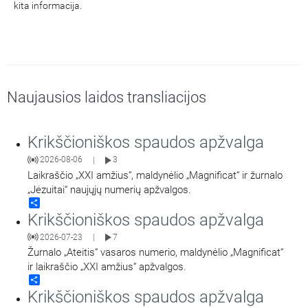
kita informacija.
Naujausios laidos transliacijos
Krikščioniškos spaudos apžvalga
2026-08-06
3
|
Laikraščio „XXI amžius“, maldynėlio „Magnificat“ ir žurnalo
„Jėzuitai“ naujųjų numerių apžvalgos.
Share
Krikščioniškos spaudos apžvalga
2026-07-23
7
|
Žurnalo „Ateitis“ vasaros numerio, maldynėlio „Magnificat“
ir laikraščio „XXI amžius“ apžvalgos.
Share
Krikščioniškos spaudos apžvalga