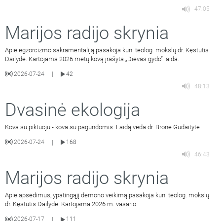
47:05
Marijos radijo skrynia
Apie egzorcizmo sakramentaliją pasakoja kun. teolog. mokslų dr. Kęstutis
Dailydė. Kartojama 2026 metų kovą įrašyta „Dievas gydo“ laida.
2026-07-24
42
|
48:13
Dvasinė ekologija
Kova su piktuoju - kova su pagundomis. Laidą veda dr. Bronė Gudaitytė.
2026-07-24
168
|
46:43
Marijos radijo skrynia
Apie apsėdimus, ypatingąjį demono veikimą pasakoja kun. teolog. mokslų
dr. Kęstutis Dailydė. Kartojama 2026 m. vasario
2026-07-17
111
|