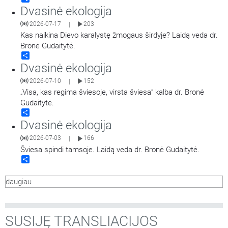
Dvasinė ekologija
2026-07-17
203
|
Kas naikina Dievo karalystę žmogaus širdyje? Laidą veda dr.
Bronė Gudaitytė.
Share
Dvasinė ekologija
2026-07-10
152
|
„Visa, kas regima šviesoje, virsta šviesa“ kalba dr. Bronė
Gudaitytė.
Share
Dvasinė ekologija
2026-07-03
166
|
Šviesa spindi tamsoje. Laidą veda dr. Bronė Gudaitytė.
Share
daugiau
SUSIJĘ TRANSLIACIJOS