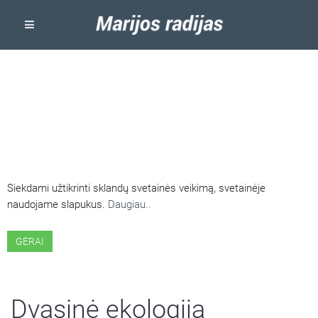
ŠIOJE SVETAINĖJE NAUDOJAMI
SLAPUKAI
Siekdami užtikrinti sklandų svetainės veikimą, svetainėje
naudojame slapukus.
Daugiau..
GERAI
Dvasinė ekologija