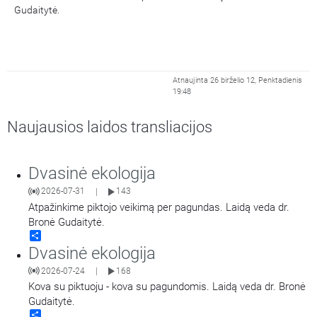
Gudaitytė.
Atnaujinta 26 birželio 12, Penktadienis
19:48
Naujausios laidos transliacijos
Dvasinė ekologija
2026-07-31
143
|
Atpažinkime piktojo veikimą per pagundas. Laidą veda dr.
Bronė Gudaitytė.
Share
Dvasinė ekologija
2026-07-24
168
|
Kova su piktuoju - kova su pagundomis. Laidą veda dr. Bronė
Gudaitytė.
Share