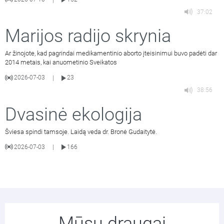
37:02
Marijos radijo skrynia
Ar žinojote, kad pagrindai medikamentinio aborto įteisinimui buvo padėti dar
2014 metais, kai anuometinio Sveikatos
2026-07-03
23
|
38:56
Dvasinė ekologija
Šviesa spindi tamsoje. Laidą veda dr. Bronė Gudaitytė.
2026-07-03
166
|
Mūsų draugai