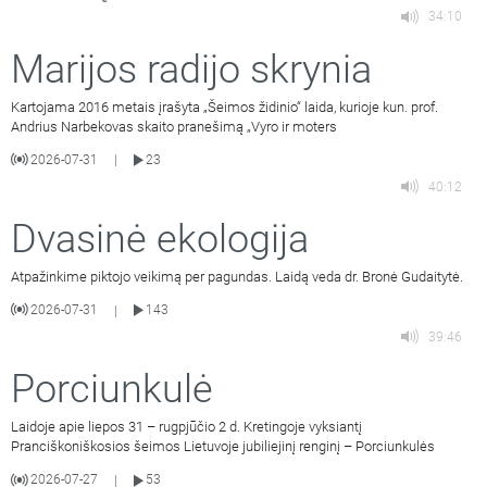
34:10
Marijos radijo skrynia
Kartojama 2016 metais įrašyta „Šeimos židinio“ laida, kurioje kun. prof.
Andrius Narbekovas skaito pranešimą „Vyro ir moters
2026-07-31
23
|
40:12
Dvasinė ekologija
Atpažinkime piktojo veikimą per pagundas. Laidą veda dr. Bronė Gudaitytė.
2026-07-31
143
|
39:46
Porciunkulė
Laidoje apie liepos 31 – rugpjūčio 2 d. Kretingoje vyksiantį
Pranciškoniškosios šeimos Lietuvoje jubiliejinį renginį – Porciunkulės
2026-07-27
53
|