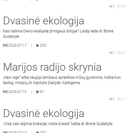
34:04
Dvasinė ekologija
Kas naikina Dievo karalystę žmogaus širdyje? Laidą veda dr. Bronė
Gudaitytė.
2026-07-17
203
|
46:41
Marijos radijo skrynia
„New Age“ arba naujojo amžiaus apraiškos mūsų gyvenime. Kalba kun.
teolog. mokslų dr. Kęstutis Dailydė. Kartojama
2026-07-10
67
|
40:17
Dvasinė ekologija
„Visa, kas regima šviesoje, virsta šviesa“ kalba dr. Bronė Gudaitytė.
2026-07-10
152
|