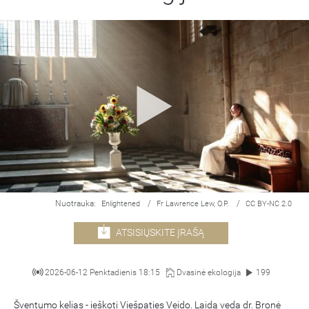
Nuotrauka:
/
/
Enlightened
Fr Lawrence Lew, O.P.
CC BY-NC 2.0
ATSISIŲSKITE ĮRAŠĄ
2026-06-12 Penktadienis 18:15
Dvasinė ekologija
199
Šventumo kelias - ieškoti Viešpaties Veido. Laidą veda dr. Bronė