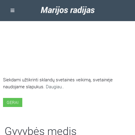
ŠIOJE SVETAINĖJE NAUDOJAMI
SLAPUKAI
Siekdami užtikrinti sklandų svetainės veikimą, svetainėje
naudojame slapukus.
Daugiau..
GERAI
Gyvybės medis