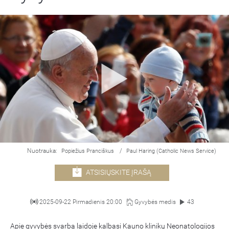
Nuotrauka:
/
Popiežius Pranciškus
Paul Haring (Catholic News Service)
ATSISIŲSKITE ĮRAŠĄ
2025-09-22 Pirmadienis 20:00
Gyvybės medis
43
Apie gyvybės svarbą laidoje kalbasi Kauno klinikų Neonatologijos