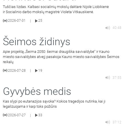
Tuščias lizdas. Kalbasi socialinių mokslų daktarė Nijolė Liobikienė
ir Socialinio darbo mokslų magistrė Violeta Vitkauskienė.
2026-07-31
25
|
40:48
Šeimos židinys
Apie projektą „Šeima 2050: šeimai draugiška savivaldybė“ ir Kauno
miesto savivaldybės atvejį pasakoja Kauno miesto savivaldybės Šeimos
reikalų
2026-07-28
19
|
37:55
Gyvybės medis
Kas slypi po eutanazijos sąvoka? Kokios tragedijos nutinka, kai ji
legalizuojama ir kaip toks požiūris
2026-07-27
33
|
37:12