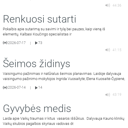
44:36
Renkuosi sutarti
Pokalbis apie sutarimą su savimi ir tylą bei pauzes, kaip vieną iš
elementų. Kalbasi Koučingo specialistas ir
2026-07-17
73
|
41:15
Šeimos židinys
Vaisingumo pažinimas ir natūralus šeimos planavimas. Laidoje dalyvauja
vaisingumo pažinimo mokytojos Ingrida Vuosaitytė, Elena Kuosaitė-Čypienė,
2026-07-14
14
|
43:19
Gyvybės medis
Laida apie Vaikų traumas ir kitus vasaros iššūkius. Dalyvauja Kauno klinikų
Vaikų skubios pagalbos skyriaus vadovas dr.