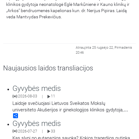
klinikos gydytoja neonatologė Eglė Markūnienė ir Kauno klinikų ir
„Arkos“ bendruomenės kapelionas kun. dr. Nerijus Pipiras. Laidą
veda Mantvydas Prekevičius.
Atnaujinta 25 rugsėjo 22, Pirmadienis
20:46
Naujausios laidos transliacijos
Gyvybės medis
2026-08-03
11
|
Laidoje svečiuojasi Lietuvos Sveikatos Mokslų
universiteto Akušerijos ir ginekologijos klinikos gydytoja,
Share
dėstytoja ir Lietuvos sveikatos mokslų universiteto Studentų
Gyvybės medis
dekanė docentė Laura Malakauskienė. Šioje laidoje pokalbis:
Nuo medicinos ir sveikatos mokslų pasirinkimo iki anatomijos
2026-07-27
33
|
paslapčių ir moters sveikatos. Laidos vedėjas Lietuvos
Kas slypi po eutanazijos sąvoka? Kokios tragedijos nutinka,