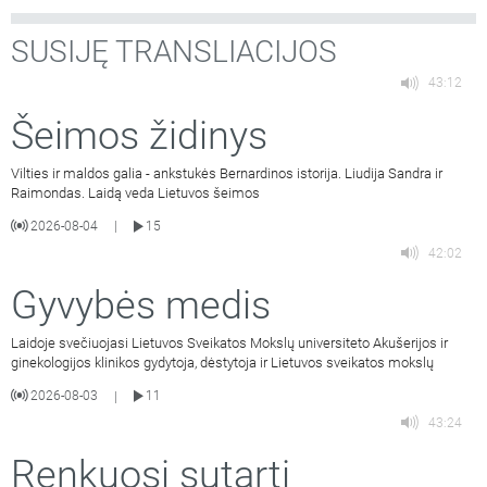
SUSIJĘ TRANSLIACIJOS
43:12
Šeimos židinys
Vilties ir maldos galia - ankstukės Bernardinos istorija. Liudija Sandra ir
Raimondas. Laidą veda Lietuvos šeimos
2026-08-04
15
|
42:02
Gyvybės medis
Laidoje svečiuojasi Lietuvos Sveikatos Mokslų universiteto Akušerijos ir
ginekologijos klinikos gydytoja, dėstytoja ir Lietuvos sveikatos mokslų
2026-08-03
11
|
43:24
Renkuosi sutarti