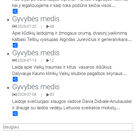
sveikatos mokslų
…
kai ji legalizuojama ir kaip toks požiūris keičia visos
Share
visuomenės vertybes bei kasdienybę? Pasakoja gydytojas,
Gyvybės medis
kunigas, bioetikos specialistas prof. dr. Andrius Narbekovas.
Laidą veda Regina Statkuvienė.
2026-07-20
48
|
Apie kūdikių laidojimą ir žmogaus orumą, dvasinį įvaikinimą
kalbasi Telšių vyskupas Algirdas Jurevičius ir generalvikaras
Share
Vilius Viktoravičius bei Dvasinio įvaikinimo
Gyvybės medis
koordinatorė Jolanta Felicija Celiešienė.
2026-07-13
12
|
Laida apie Vaikų traumas ir kitus vasaros iššūkius.
Dalyvauja Kauno klinikų Vaikų skubios pagalbos skyriaus
Share
vadovas dr. Algirdas Dagys ir Vaikų intensyviosios terapijos
Gyvybės medis
skyriaus vadovė doc. dr. Ilona Razlevičė, kalbina Kauno klinikų
dvasinė asistentė Svetlana Adler-Mikulėnienė. Laidoje
2026-07-06
83
|
minimos nuorodos: Pacientas gali būti priskirtas
…
Laidoje svečiuojasi slaugos vadovė Daiva Didvalė-Anušauskė
ir drauge su laidos vedėju Lietuvos sveikatos mokslų
Share
universiteto Medicinos fakulteto dekanu prof. Andriumi Macu
diskutuoja tema: Jaunas žmogus iš Lietuvos regiono – ar gali
daugiau
augti, siekti ir pasiekti?