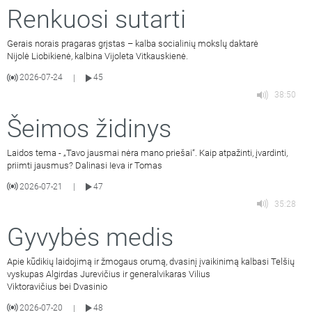
Renkuosi sutarti
Gerais norais pragaras grįstas – kalba socialinių mokslų daktarė
Nijolė Liobikienė, kalbina Vijoleta Vitkauskienė.
2026-07-24
45
|
38:50
Šeimos židinys
Laidos tema - „Tavo jausmai nėra mano priešai“. Kaip atpažinti, įvardinti,
priimti jausmus? Dalinasi Ieva ir Tomas
2026-07-21
47
|
35:28
Gyvybės medis
Apie kūdikių laidojimą ir žmogaus orumą, dvasinį įvaikinimą kalbasi Telšių
vyskupas Algirdas Jurevičius ir generalvikaras Vilius
Viktoravičius bei Dvasinio
2026-07-20
48
|