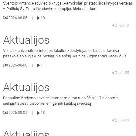
Šventojo Antano Paduviečio knygą „Pamokslai“ pristato šios knygos vertėjas
– Patilčių Šv. Petro Išvadavimo parapijos klebonas, kun.
2026-08-06
10
|
35:43
Aktualijos
Vilniaus universiteto, istorijos fakulteto dėstytojas dr. Liudas Jovaiša
pasakoja apie vyskupą Motiejų Valančių. Kalbina Žygimantas Jacevičius.
2026-08-06
11
|
41:55
Aktualijos
Pasaulinė žindymo savaitė kasmet minima rugpjūčio 1–7 dienomis,
siekiant šviesti visuomenę ir gerinti kūdikių sveikatą
2026-08-05
13
|
36:03
Aktualijos