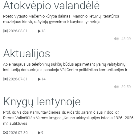
Atokvėpio valandėlė
Poeto Vytauto Mačernio kūryba dalinasi Maironio lietuvių literatūros
muziejaus išeivių rašytojų gyvenimo ir kūrybos tyrinėtoja
2026-08-01
18
|
43:09
Aktualijos
Apie naujausius telefoninių sukčių būdus apsimetant įvairių valstybinių
institucijų darbuotojais pasakoja VšĮ Centro poliklinikos komunikacijos ir
2026-07-31
14
|
39:59
Knygų lentynoje
Prof. dr. Vaidos Kamuntavičienės, dr. Ričardo Jaramičiaus ir doc. dr.
Rimos Valinčiūtės-Varnės knygos „Kauno arkivyskupijos istorija 1926–2026
m.“ sutiktuvės.
2026-07-30
9
|