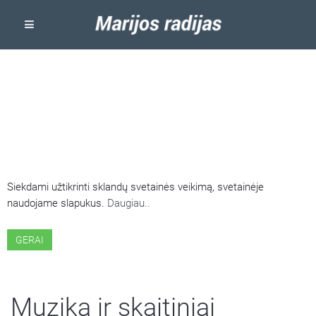
ŠIOJE SVETAINĖJE NAUDOJAMI
SLAPUKAI
Siekdami užtikrinti sklandų svetainės veikimą, svetainėje
naudojame slapukus.
Daugiau..
GERAI
Muzika ir skaitiniai