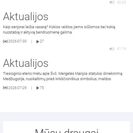
40:02
Aktualijos
Kaip senjorai leižia vasarą? Kokios veiklos jiems siūlomos bei kokią
nuostabią ir aktyvią bendruomenę galima
2026-07-30
27
|
41:14
Aktualijos
Tiesioginio eterio metu apie Švč. Mergelės Marijos statulos išniekinimą
Medžiugorije, nusikaltimų prieš krikščioniškus simbolius, maldos
2026-07-29
75
|