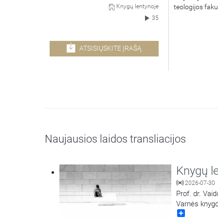
teologijos faku
Knygų lentynoje
35
ATSISIŲSKITE ĮRAŠĄ
Naujausios laidos transliacijos
Knygų l
2026-07-30
Prof. dr. Vai
Varnės knygo
Share
metų birželi