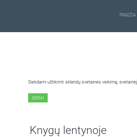
PRADŽIA
ŠIOJE SVETAINĖJE NAUDOJ
Siekdami užtikrinti sklandų svetainės veikimą, svetai
GERAI
Knygų lentynoje