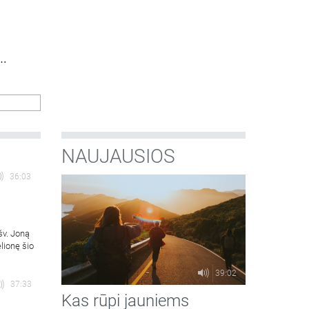
NAUJAUSIOS
36:03
šv. Joną
lionę šio
39:02
37:33
Kas rūpi jauniems