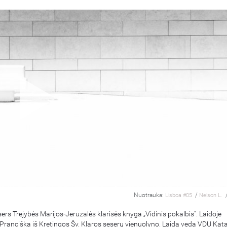
Nuotrauka:
/
Lisboa #05
Nelson L.
ers Trejybės Marijos-Jeruzalės klarisės knyga „Vidinis pokalbis“. Laidoje
 Pranciška iš Kretingos Šv. Klaros seserų vienuolyno. Laidą veda VDU Kata