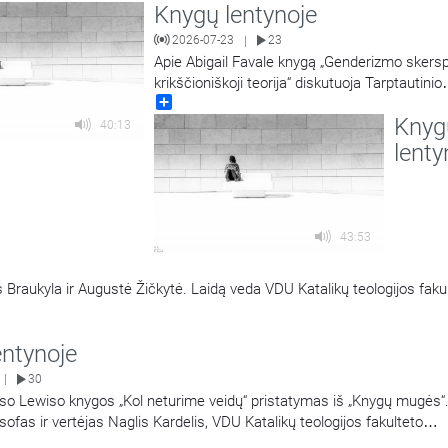
Knygų lentynoje
knygos autoriai ir dailininkė Silvija Knezekytė. Įrašas iš renginio.
2026-07-23
23
|
Apie Abigail Favale knygą „Genderizmo skersp
krikščioniškoji teorija“ diskutuoja Tarptautinio
Share
teologijos instituto Austrijoje profesorius, psi
Knyg
daktaras Gintautas Vaitoška ir VDU Katalikų t
40:13
fakulteto dėstytoja Milda Vitkutė.
lenty
43:53
 Braukyla ir Augustė Žičkytė. Laidą veda VDU Katalikų teologijos faku
entynoje
30
|
eso Lewiso knygos „Kol neturime veidų“ pristatymas iš „Knygų mugės“
osofas ir vertėjas Naglis Kardelis, VDU Katalikų teologijos fakulteto
da Vitkutė ir filosofas, kultūros tyrinėtojas Gediminas Zelvaras.