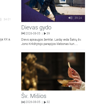
39:24
34:01
Dievas gydo
2026-08-05
39
|
ija XX a.
Dievo apsaugos ženklai. Laidą veda Šakių šv.
Jono Krikštytojo parapijos klebonas kun.
Antanas Matusevičius.
19:24
Šv. Mišios
2026-08-05
32
|