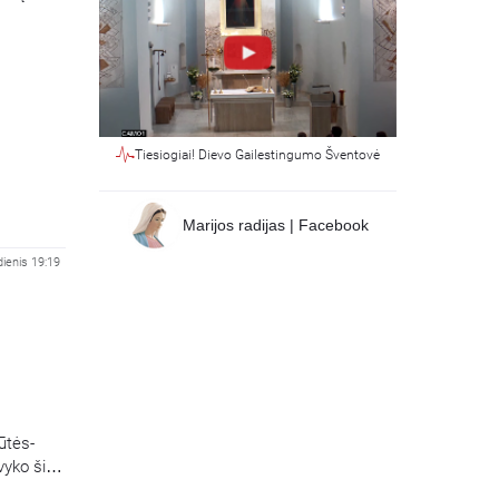
Tiesiogiai! Dievo Gailestingumo Šventovė
Marijos radijas | Facebook
ienis 19:19
ūtės-
vyko šių
valas,