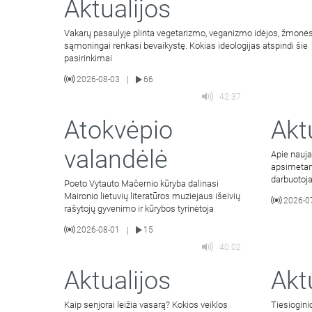
Aktualijos
Vakarų pasaulyje plinta vegetarizmo, veganizmo idėjos, žmonė
sąmoningai renkasi bevaikystę. Kokias ideologijas atspindi šie
pasirinkimai
2026-08-03
66
|
42:37
Atokvėpio
Akt
valandėlė
Apie nauja
apsimetant 
darbuotoja
Poeto Vytauto Mačernio kūryba dalinasi
komunikaci
Maironio lietuvių literatūros muziejaus išeivių
2026-0
rašytojų gyvenimo ir kūrybos tyrinėtoja
2026-08-01
15
|
40:02
Aktualijos
Akt
Kaip senjorai leižia vasarą? Kokios veiklos
Tiesiogini