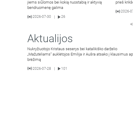
jiems siūlomos bei kokią nuostabią ir aktyvią
prieš krik
bendruomenę galima
2026-0
2026-07-30
26
|
Aktualijos
Nukryžiuotojo Kristaus seserys bei katalikiško darželio
„Mažutėliams“ auklėtojos Emilija ir Aušra atsako į klausimus ap
brėžimą
2026-07-28
101
|