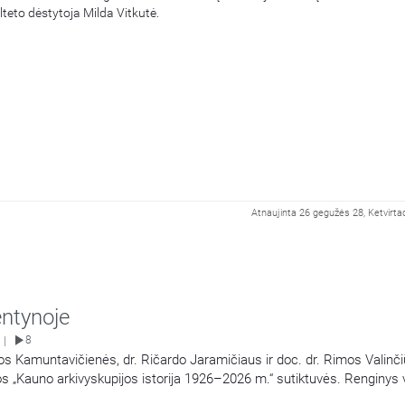
lteto dėstytoja Milda Vitkutė.
Atnaujinta 26 gegužės 28, Ketvirtad
entynoje
8
|
dos Kamuntavičienės, dr. Ričardo Jaramičiaus ir doc. dr. Rimos Valinči
s „Kauno arkivyskupijos istorija 1926–2026 m.“ sutiktuvės. Renginys 
o pabaigoje. Jame dalyvo Kauno arkivyskupas metropolitas Kęstutis Kė