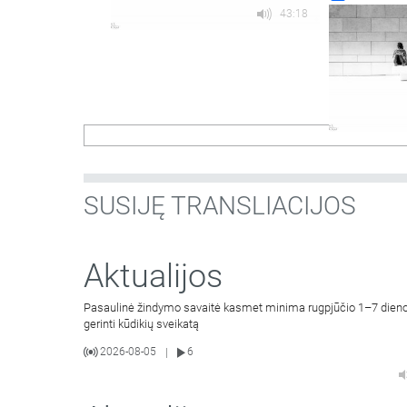
43:18
SUSIJĘ TRANSLIACIJOS
Aktualijos
Pasaulinė žindymo savaitė kasmet minima rugpjūčio 1–7 dienom
gerinti kūdikių sveikatą
2026-08-05
6
|