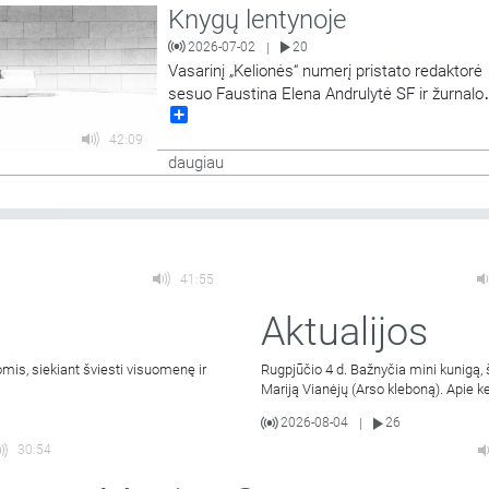
Knygų lentynoje
2026-07-02
20
|
​Vasarinį „Kelionės“ numerį pristato redaktorė
sesuo Faustina Elena Andrulytė SF ir žurnalo
Share
bendradarbė komunikacijos specialistė Aušra
Čebatoriūtė.
42:09
daugiau
41:55
Aktualijos
is, siekiant šviesti visuomenę ir
Rugpjūčio 4 d. Bažnyčia mini kunigą, 
Mariją Vianėjų (Arso kleboną). Apie ke
2026-08-04
26
|
30:54