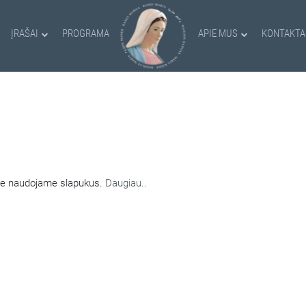
ĮRAŠAI
PROGRAMA
APIE MUS
KONTAKTA
AMI SLAPUKAI
nėje naudojame slapukus.
Daugiau..