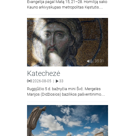
Evangelija pagal Matą 15, 21–28. Homiliją sako
Kauno arkivyskupas metropolitas Kęstutis
Kėvalas.Transliacija iš Šiluvos Švč. Mergelės
Marijos Gimimo bazilikos.
35:31
Katechezė
2026-08-05
33
|
Rugpjūčio 5 d. bažnyčia mini Švč. Mergelės
Marijos (Didžiosios) bazilikos pašventinimo
metines - liaudiškai vadinamą Marijos
Snieginės švente. Šiluvos Švč. Mergelės