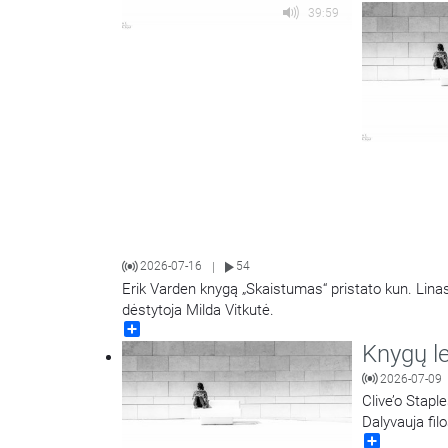
39:59
2026-07-16
54
|
Erik Varden knygą „Skaistumas“ pristato kun. Linas
dėstytoja Milda Vitkutė.
Share
Knygų l
2026-07-09
Clive’o Stapl
Dalyvauja fil
Share
dėstytoja Mil