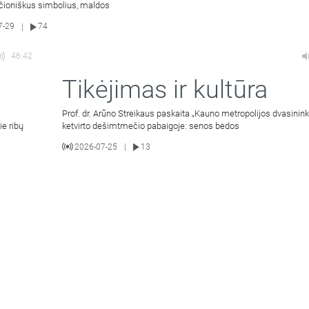
ščioniškus simbolius, maldos
7-29
74
|
46:42
Tikėjimas ir kultūra
Prof. dr. Arūno Streikaus paskaita „Kauno metropolijos dvasinink
ie ribų
ketvirto dešimtmečio pabaigoje: senos bėdos
2026-07-25
13
|