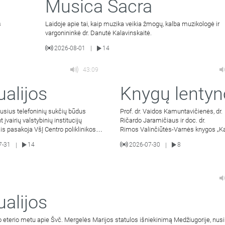
Musica Sacra
s
Laidoje apie tai, kaip muzika veikia žmogų, kalba muzikologė ir
vargonininkė dr. Danutė Kalavinskaitė.
2026-08-01
14
|
43:09
ualijos
Knygų lentyn
usius telefoninių sukčių būdus
Prof. dr. Vaidos Kamuntavičienės, dr.
įvairių valstybinių institucijų
Ričardo Jaramičiaus ir doc. dr.
is pasakoja VšĮ Centro poliklinikos
Rimos Valinčiūtės-Varnės knygos „K
jos ir
arkivyskupijos istorija 1926–2026 m.“
7-31
14
2026-07-30
8
|
|
sutiktuvės.
ualijos
o eterio metu apie Švč. Mergelės Marijos statulos išniekinimą Medžiugorije, nus