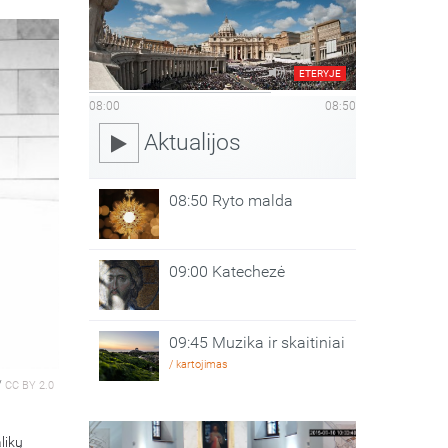
ETERYJE
08:00
08:50
Aktualijos
08:50 Ryto malda
09:00 Katechezė
09:45 Muzika ir skaitiniai
/ kartojimas
/
CC BY 2.0
likų