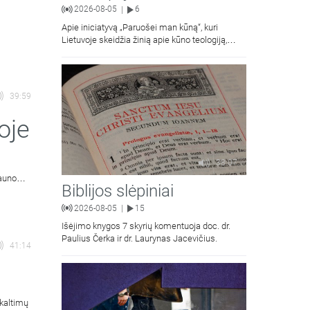
2026-08-05
6
|
Apie iniciatyvą „Paruošei man kūną“, kuri
Lietuvoje skeidžia žinią apie kūno teologiją,
kalba Vilniaus Dievo Gailestingumo šventovės
jaunimas.
39:59
oje
38:07
auno
Biblijos slėpiniai
2026-08-05
15
|
Išėjimo knygos 7 skyrių komentuoja doc. dr.
Paulius Čerka ir dr. Laurynas Jacevičius.
41:14
ikaltimų