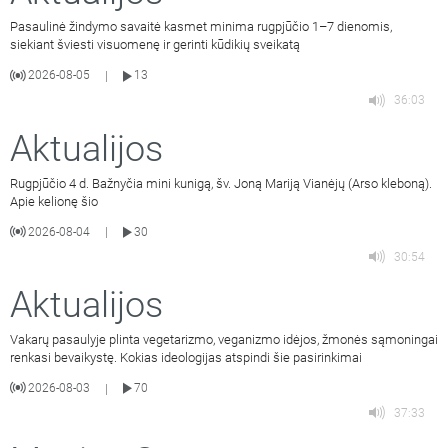
Pasaulinė žindymo savaitė kasmet minima rugpjūčio 1–7 dienomis,
siekiant šviesti visuomenę ir gerinti kūdikių sveikatą
2026-08-05
13
|
36:03
Aktualijos
Rugpjūčio 4 d. Bažnyčia mini kunigą, šv. Joną Mariją Vianėjų (Arso kleboną).
Apie kelionę šio
2026-08-04
30
|
30:54
Aktualijos
Vakarų pasaulyje plinta vegetarizmo, veganizmo idėjos, žmonės sąmoningai
renkasi bevaikystę. Kokias ideologijas atspindi šie pasirinkimai
2026-08-03
70
|
37:33