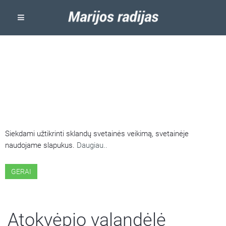
ŠIOJE SVETAINĖJE NAUDOJAMI
SLAPUKAI
Siekdami užtikrinti sklandų svetainės veikimą, svetainėje
naudojame slapukus.
Daugiau..
GERAI
Atokvėpio valandėlė