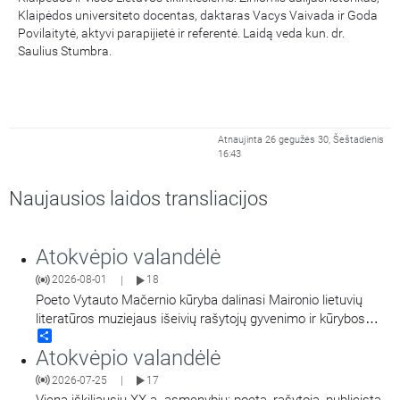
Klaipėdos universiteto docentas, daktaras Vacys Vaivada ir Goda
Povilaitytė, aktyvi parapijietė ir referentė. Laidą veda kun. dr.
Saulius Stumbra.
Atnaujinta 26 gegužės 30, Šeštadienis
16:43
Naujausios laidos transliacijos
Atokvėpio valandėlė
2026-08-01
18
|
Poeto Vytauto Mačernio kūryba dalinasi Maironio lietuvių
literatūros muziejaus išeivių rašytojų gyvenimo ir kūrybos
Share
tyrinėtoja Virginija Paplauskienė.
Atokvėpio valandėlė
2026-07-25
17
|
Vieną iškiliausių XX a. asmenybių: poetą, rašytoją, publicistą