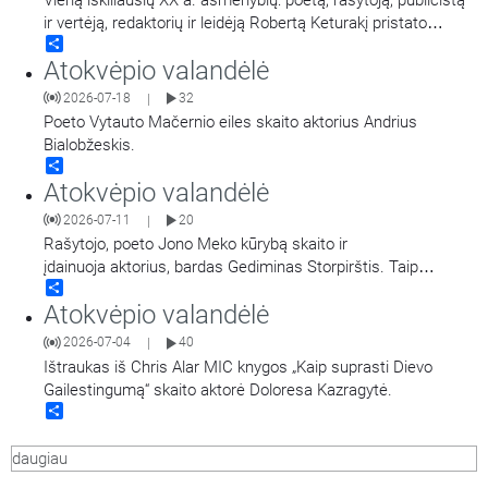
ir vertėją, redaktorių ir leidėją Robertą Keturakį pristato
Share
Maironio lietuvių literatūros muziejaus muziejininkė Virginija
Atokvėpio valandėlė
Paplauskienė.
2026-07-18
32
|
Poeto Vytauto Mačernio eiles skaito aktorius Andrius
Bialobžeskis.
Share
Atokvėpio valandėlė
2026-07-11
20
|
Rašytojo, poeto Jono Meko kūrybą skaito ir
įdainuoja aktorius, bardas Gediminas Storpirštis. Taip
Share
pat girdime kūrinius pagal Jono Meko žodžius iš Gedimino
Atokvėpio valandėlė
Storpirščio dainų rinkinio „Šaknys“.
2026-07-04
40
|
Ištraukas iš Chris Alar MIC knygos „Kaip suprasti Dievo
Gailestingumą“ skaito aktorė Doloresa Kazragytė.
Share
daugiau