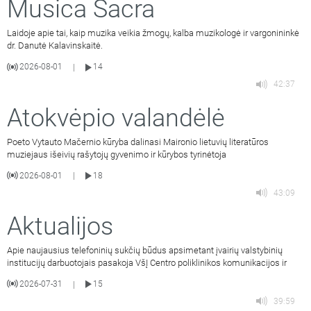
Musica Sacra
Laidoje apie tai, kaip muzika veikia žmogų, kalba muzikologė ir vargonininkė
dr. Danutė Kalavinskaitė.
2026-08-01
14
|
42:37
Atokvėpio valandėlė
Poeto Vytauto Mačernio kūryba dalinasi Maironio lietuvių literatūros
muziejaus išeivių rašytojų gyvenimo ir kūrybos tyrinėtoja
2026-08-01
18
|
43:09
Aktualijos
Apie naujausius telefoninių sukčių būdus apsimetant įvairių valstybinių
institucijų darbuotojais pasakoja VšĮ Centro poliklinikos komunikacijos ir
2026-07-31
15
|
39:59