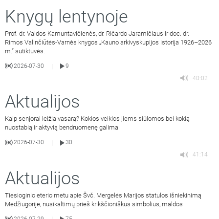
Knygų lentynoje
Prof. dr. Vaidos Kamuntavičienės, dr. Ričardo Jaramičiaus ir doc. dr.
Rimos Valinčiūtės-Varnės knygos „Kauno arkivyskupijos istorija 1926–2026
m.“ sutiktuvės.
2026-07-30
9
|
40:02
Aktualijos
Kaip senjorai leižia vasarą? Kokios veiklos jiems siūlomos bei kokią
nuostabią ir aktyvią bendruomenę galima
2026-07-30
30
|
41:14
Aktualijos
Tiesioginio eterio metu apie Švč. Mergelės Marijos statulos išniekinimą
Medžiugorije, nusikaltimų prieš krikščioniškus simbolius, maldos
2026-07-29
75