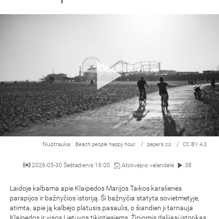
Nuotrauka:
/
/
Beach people happy hour
papers.co
CC BY 4.0
2026-05-30 Šeštadienis 16:00
Atokvėpio valandėlė
38
Laidoje kalbama apie Klaipėdos Marijos Taikos karalienės
parapijos ir bažnyčios istoriją. Ši bažnyčia statyta sovietmetyje,
atimta, apie ją kalbėjo platusis pasaulis, o šiandien ji tarnauja
Klaipėdos ir visos Lietuvos tikintiesiems. Žiniomis dalijasi istorikas,