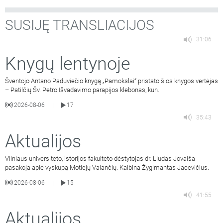
SUSIJĘ TRANSLIACIJOS
31:06
Knygų lentynoje
Šventojo Antano Paduviečio knygą „Pamokslai“ pristato šios knygos vertėjas
– Patilčių Šv. Petro Išvadavimo parapijos klebonas, kun.
2026-08-06
17
|
35:43
Aktualijos
Vilniaus universiteto, istorijos fakulteto dėstytojas dr. Liudas Jovaiša
pasakoja apie vyskupą Motiejų Valančių. Kalbina Žygimantas Jacevičius.
2026-08-06
15
|
41:55
Aktualijos