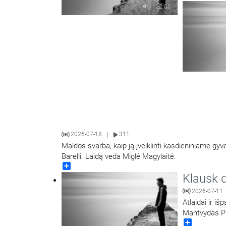
22:06
2026-07-18
311
|
Maldos svarba, kaip ją įveiklinti kasdieniniame gy
Barelli. Laidą veda Miglė Magylaitė.
Share
Klausk d
2026-07-11
Atlaidai ir i
Mantvydas P
Share