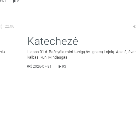
8-01
9
|
22:06
Katechezė
niu
Liepos 31 d. Bažnyčia mini kunigą šv. Ignacą Lojolą. Apie šį šven
kalbasi kun. Mindaugas
2026-07-31
93
|