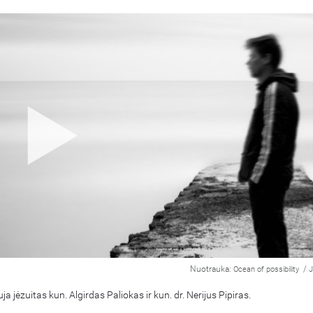
Nuotrauka:
/
Ocean of possibility
J
ja jėzuitas kun. Algirdas Paliokas ir kun. dr. Nerijus Pipiras.