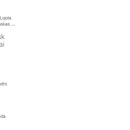
Lojola.
uskas.
sk
ai
ndro
veda