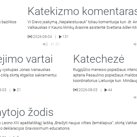
Katekizmo komentara
 bazilikos
VI Dievo įsakymą „Nepaleistuvauk“ toliau komentuoja kun. dr. A
Valkauskas ir Kauno klinikų dvasinė asistentė Svetlana Adler-Mi
2026-08-04
131
|
41:01
ėjimo vartai
Katechezė
ių vyskupas Jonas Ivanauskas
Rugpjūčio mėnesio popiežiaus intenc
ų ciklą skirtą Atgailos sakramentui.
aptaria Pasaulinio popiežiaus maldos
koordinatorius Lietuvoje kun. Mindau
Malinauskas SJ. Kalbina
8-03
21
2026-08-03
44
|
|
ytojo žodis
 Leono XIV apaštališkąjį laišką „Braižyti naujus vilties žemėlapius“, skirtą Vatikan
mo deklaracijos Gravissimum educationis