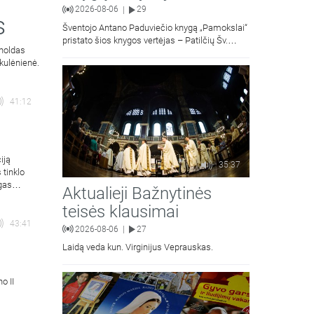
2026-08-06
29
|
s
Šventojo Antano Paduviečio knygą „Pamokslai“
pristato šios knygos vertėjas – Patilčių Šv.
rnoldas
Petro Išvadavimo parapijos klebonas, kun.
kulėnienė.
moralinės teologijos dr. Algirdas Petras
41:12
iją
35:37
 tinklo
gas
Aktualieji Bažnytinės
teisės klausimai
43:41
2026-08-06
27
|
Laidą veda kun. Virginijus Veprauskas.
o II