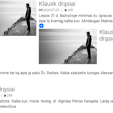
Klausk drąsiai
2026-07-25
258
|
Liepos 31 d. Bažnyčioje minimas šv. Ignacas 
Apie šį šventąjį kalba kun. Mindaugas Malina
Share
Laidą veda Mantvydas Prekevičius.
Klau
1:38:15
drąsi
1:42:26
venime bei ką apie ją sako Šv. Raštas. Kalba salezietis kunigas Alessa
rąsiai
299
|
špažintis. Kalba kun. moral. teolog. dr. Algirdas Petras Kanapka. Laidą 
rekevičius.