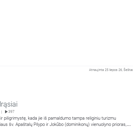
Atnaujinta 25 liepos 26, Šešta
rąsiai
397
|
 ir piligrimystę, kada jie iš pamaldumo tampa religiniu turizmu
iaus šv. Apaštalų Pilypo ir Jokūbo (dominikonų) vienuolyno prioras,
bas Marija Goštautas OP.