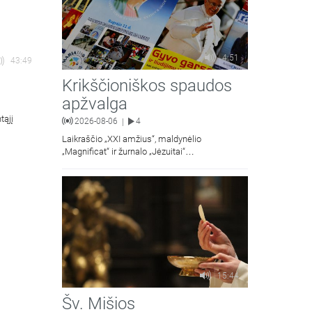
4:51
43:49
Krikščioniškos spaudos
apžvalga
tąjį
2026-08-06
4
|
Laikraščio „XXI amžius“, maldynėlio
„Magnificat“ ir žurnalo „Jėzuitai“
naujųjų numerių apžvalgos.
15:44
Šv. Mišios