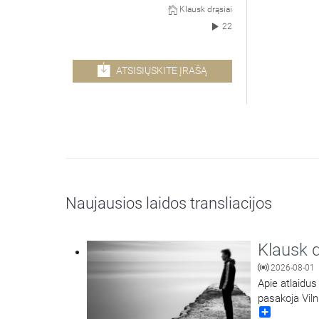
Klausk drąsiai
22
ATSISIŲSKITE ĮRAŠĄ
Naujausios laidos transliacijos
Klausk d
2026-08-01
Apie atlaidus
pasakoja Viln
Share
kunigas Jokū