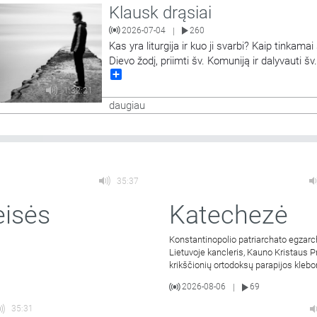
Klausk drąsiai
2026-07-04
260
|
Kas yra liturgija ir kuo ji svarbi? Kaip tinkamai 
Dievo žodį, priimti šv. Komuniją ir dalyvauti šv
Share
aukoje? Laidoje į klausytojų klausimus tiesiog
eterio metu atsako Panevėžio Šv. apaštalų Pe
1:32:21
Povilo bažnyčios rezidentas,Vilniaus ir Uteno
daugiau
apskričių policijos
…
35:37
eisės
Katechezė
Konstantinopolio patriarchato egzarc
Lietuvoje kancleris, Kauno Kristaus P
krikščionių ortodoksų parapijos kleb
kunigas Vitalijus Mockus
2026-08-06
69
|
35:31