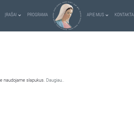
ĮRAŠAI
PROGRAMA
APIE MUS
KONTAKTA
AMI SLAPUKAI
nėje naudojame slapukus.
Daugiau..