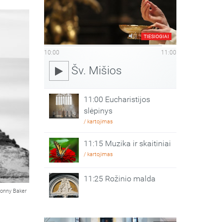
TIESIOGIAI
10:00
11:00
Šv. Mišios
11:00 Eucharistijos
slėpinys
/ kartojimas
11:15 Muzika ir skaitiniai
/ kartojimas
11:25 Rožinio malda
onny Baker