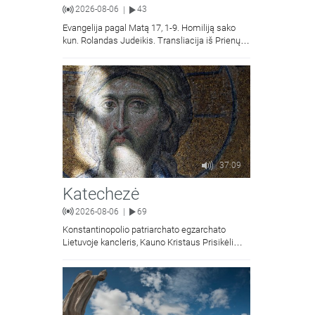
2026-08-06
43
|
Evangelija pagal Matą 17, 1-9. Homiliją sako
kun. Rolandas Judeikis. Transliacija iš Prienų
Kristaus Apsireiškimo bažnyčios.
37:09
Katechezė
2026-08-06
69
|
Konstantinopolio patriarchato egzarchato
Lietuvoje kancleris, Kauno Kristaus Prisikėlimo
krikščionių ortodoksų parapijos klebonas
kunigas Vitalijus Mockus pasakoja apie
Kristaus Atsimainymo šventę.