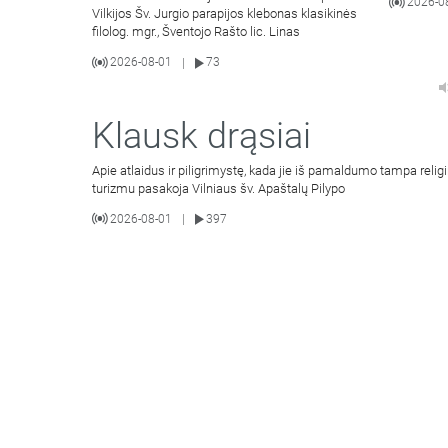
2026-0
Vilkijos Šv. Jurgio parapijos klebonas klasikinės
filolog. mgr., Šventojo Rašto lic. Linas
2026-08-01
73
|
Klausk drąsiai
Apie atlaidus ir piligrimystę, kada jie iš pamaldumo tampa religi
turizmu pasakoja Vilniaus šv. Apaštalų Pilypo
2026-08-01
397
|