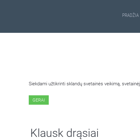
PRADŽIA
ŠIOJE SVETAINĖJE NAUDOJ
Siekdami užtikrinti sklandų svetainės veikimą, svetai
GERAI
Klausk drąsiai