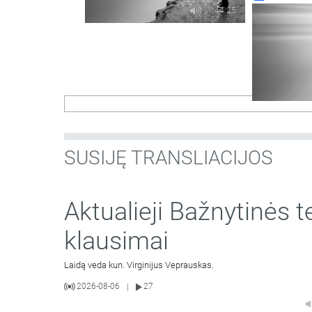
1:44:25
SUSIJĘ TRANSLIACIJOS
Aktualieji Bažnytinės t
klausimai
Laidą veda kun. Virginijus Veprauskas.
2026-08-06
27
|