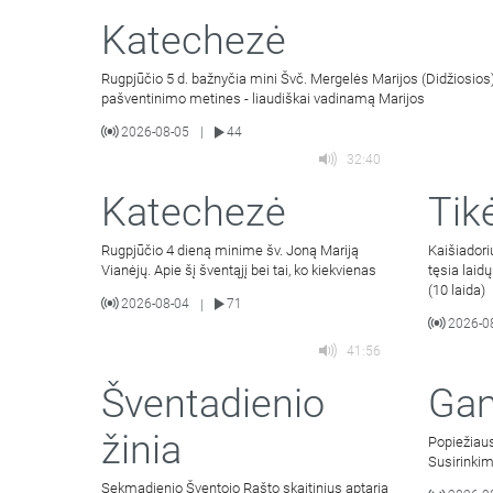
Katechezė
Rugpjūčio 5 d. bažnyčia mini Švč. Mergelės Marijos (Didžiosios)
pašventinimo metines - liaudiškai vadinamą Marijos
2026-08-05
44
|
32:40
Katechezė
Tik
Rugpjūčio 4 dieną minime šv. Joną Mariją
Kaišiador
Vianėjų. Apie šį šventąjį bei tai, ko kiekvienas
tęsia laid
(10 laida)
2026-08-04
71
|
2026-0
41:56
Šventadienio
Gan
žinia
Popiežiaus
Susirinki
Sekmadienio Šventojo Rašto skaitinius aptaria