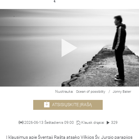
Nuotrauka:
/
Ocean of possibility
Jonny Baker
ATSISIŲSKITE ĮRAŠĄ
2026-06-13 Šeštadienis 09:00
Klausk drąsiai
329
Į klausimus apie Šventąjį Raštą atsako Vilkijos Šv. Jurgio parapijos