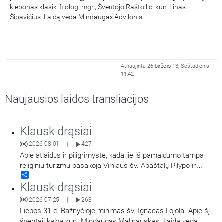
klebonas klasik. filolog. mgr., Šventojo Rašto lic. kun. Linas
Šipavičius. Laidą veda Mindaugas Advilonis.
Atnaujinta 26 birželio 13, Šeštadienis
11:42
Naujausios laidos transliacijos
Klausk drąsiai
2026-08-01
427
|
Apie atlaidus ir piligrimystę, kada jie iš pamaldumo tampa
religiniu turizmu pasakoja Vilniaus šv. Apaštalų Pilypo ir
Share
Jokūbo (dominikonų) vienuolyno prioras, kunigas Jokūbas
Klausk drąsiai
Marija Goštautas OP.
2026-07-25
263
|
Liepos 31 d. Bažnyčioje minimas šv. Ignacas Lojola. Apie šį
šventąjį kalba kun. Mindaugas Malinauskas. Laidą veda