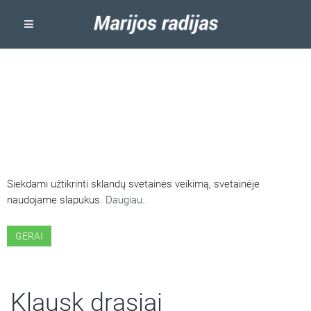
ŠIOJE SVETAINĖJE NAUDOJAMI
SLAPUKAI
Siekdami užtikrinti sklandų svetainės veikimą, svetainėje
naudojame slapukus.
Daugiau..
GERAI
Klausk drąsiai