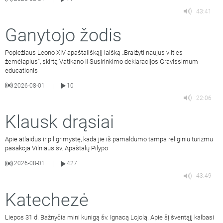
43:41
Ganytojo žodis
Popiežiaus Leono XIV apaštališkąjį laišką „Braižyti naujus vilties
žemėlapius“, skirtą Vatikano II Susirinkimo deklaracijos Gravissimum
educationis
2026-08-01
10
|
22:06
Klausk drąsiai
Apie atlaidus ir piligrimystę, kada jie iš pamaldumo tampa religiniu turizmu
pasakoja Vilniaus šv. Apaštalų Pilypo
2026-08-01
427
|
43:49
Katechezė
Liepos 31 d. Bažnyčia mini kunigą šv. Ignacą Lojolą. Apie šį šventąjį kalbasi