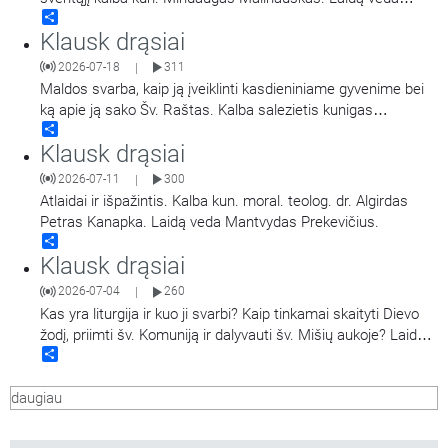
Share
Mantvydas Prekevičius.
Klausk drąsiai
2026-07-18
311
|
Maldos svarba, kaip ją įveiklinti kasdieniniame gyvenime bei
ką apie ją sako Šv. Raštas. Kalba salezietis kunigas
Share
Alessandro Barelli. Laidą veda Miglė Magylaitė.
Klausk drąsiai
2026-07-11
300
|
Atlaidai ir išpažintis. Kalba kun. moral. teolog. dr. Algirdas
Petras Kanapka. Laidą veda Mantvydas Prekevičius.
Share
Klausk drąsiai
2026-07-04
260
|
Kas yra liturgija ir kuo ji svarbi? Kaip tinkamai skaityti Dievo
žodį, priimti šv. Komuniją ir dalyvauti šv. Mišių aukoje? Laidoje
Share
į klausytojų klausimus tiesioginio eterio metu atsako
Panevėžio Šv. apaštalų Petro ir Povilo bažnyčios
daugiau
rezidentas,Vilniaus ir Utenos apskričių policijos
…