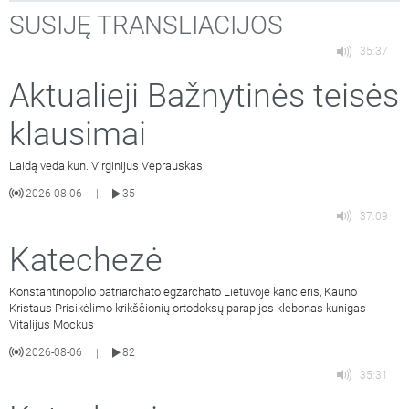
SUSIJĘ TRANSLIACIJOS
35:37
Aktualieji Bažnytinės teisės
klausimai
Laidą veda kun. Virginijus Veprauskas.
2026-08-06
35
|
37:09
Katechezė
Konstantinopolio patriarchato egzarchato Lietuvoje kancleris, Kauno
Kristaus Prisikėlimo krikščionių ortodoksų parapijos klebonas kunigas
Vitalijus Mockus
2026-08-06
82
|
35:31