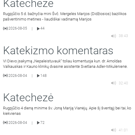
Katechezė
Rugpjūčio 5 d. bažnyčia mini Švč. Mergelės Marijos (Didžiosios) bazilikos
pašventinimo metines - liaudiškai vadinamą Marijos
2026-08-05
44
|
38:43
Katekizmo komentaras
VI Dievo įsakymą „Nepaleistuvauk“ toliau komentuoja kun. dr. Arnoldas
Valkauskas ir Kauno klinikų dvasinė asistentė Svetlana Adler-Mikulėnienė.
2026-08-04
148
|
32:40
Katechezė
Rugpjūčio 4 dieną minime šv. Joną Mariją Vianėjų. Apie šį šventąjį bei tai, ko
kiekvienas
2026-08-04
72
|
41:01