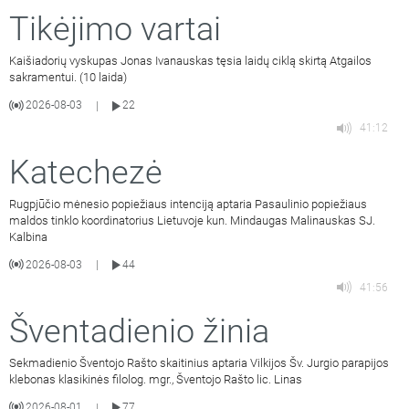
Tikėjimo vartai
Kaišiadorių vyskupas Jonas Ivanauskas tęsia laidų ciklą skirtą Atgailos
sakramentui. (10 laida)
2026-08-03
22
|
41:12
Katechezė
Rugpjūčio mėnesio popiežiaus intenciją aptaria Pasaulinio popiežiaus
maldos tinklo koordinatorius Lietuvoje kun. Mindaugas Malinauskas SJ.
Kalbina
2026-08-03
44
|
41:56
Šventadienio žinia
Sekmadienio Šventojo Rašto skaitinius aptaria Vilkijos Šv. Jurgio parapijos
klebonas klasikinės filolog. mgr., Šventojo Rašto lic. Linas
2026-08-01
77
|