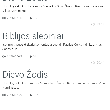
Homiliją sako kun. br. Paulius Vaineikis OFM. Švento Rašto skaitinius skaito
Vilius Kaminskas.
2026-07-30
136
|
39:03
Biblijos slėpiniai
Išėjimo knygos 6 skyrių komentuoja doc. dr. Paulius Čerka ir dr. Laurynas
Jacevičius.
2026-07-29
53
|
20:44
Dievo Žodis
Homiliją sako kun. Erastas Murauskas. Švento Rašto skaitinius skaito Vilius
Kaminskas.
2026-07-29
187
|