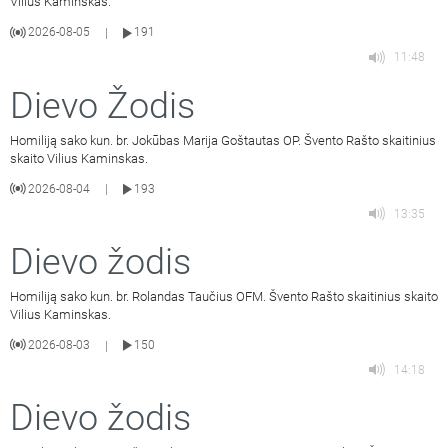
Vilius Kaminskas.
2026-08-05
191
|
11:48
Dievo Žodis
Homiliją sako kun. br. Jokūbas Marija Goštautas OP. Švento Rašto skaitinius
skaito Vilius Kaminskas.
2026-08-04
193
|
13:35
Dievo žodis
Homiliją sako kun. br. Rolandas Taučius OFM. Švento Rašto skaitinius skaito
Vilius Kaminskas.
2026-08-03
150
|
14:18
Dievo žodis