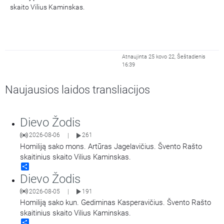
skaito Vilius Kaminskas.
Atnaujinta 25 kovo 22, Šeštadienis
16:39
Naujausios laidos transliacijos
Dievo Žodis
2026-08-06
261
|
Homiliją sako mons. Artūras Jagelavičius. Švento Rašto
skaitinius skaito Vilius Kaminskas.
Share
Dievo Žodis
2026-08-05
191
|
Homiliją sako kun. Gediminas Kasperavičius. Švento Rašto
skaitinius skaito Vilius Kaminskas.
Share