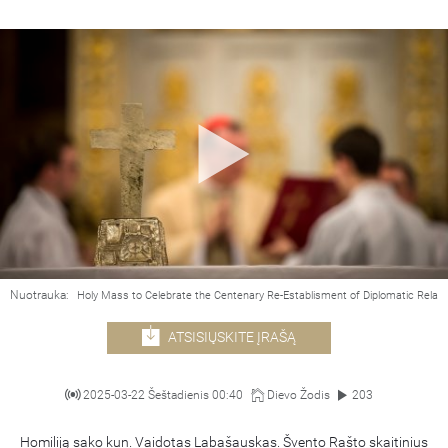
Nuotrauka:
Holy Mass to Celebrate the Centenary Re-Establisment of Diplomatic Relat
ATSISIŲSKITE ĮRAŠĄ
2025-03-22 Šeštadienis 00:40
Dievo Žodis
203
Homiliją sako kun. Vaidotas Labašauskas. Švento Rašto skaitinius