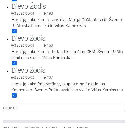
Dievo Žodis
2026-08-04
193
|
Homiliją sako kun. br. Jokūbas Marija Goštautas OP. Švento
Rašto skaitinius skaito Vilius Kaminskas.
Share
Dievo žodis
2026-08-03
150
|
Homiliją sako kun. br. Rolandas Taučius OFM. Švento Rašto
skaitinius skaito Vilius Kaminskas.
Share
Dievo žodis
2026-08-02
107
|
Homiliją sako Panevėžio vyskupas emeritas Jonas
Kauneckas. Švento Rašto skaitinius skaito Vilius Kaminskas.
Share
daugiau