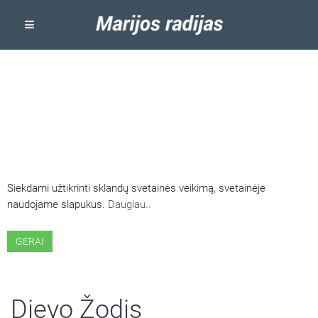
ŠIOJE SVETAINĖJE NAUDOJAMI
SLAPUKAI
Siekdami užtikrinti sklandų svetainės veikimą, svetainėje
naudojame slapukus.
Daugiau..
GERAI
Dievo Žodis