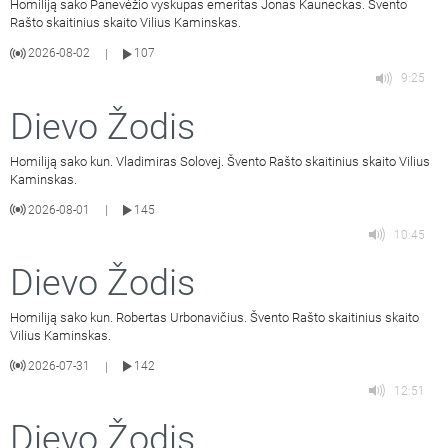
Homiliją sako Panevėžio vyskupas emeritas Jonas Kauneckas. Švento
Rašto skaitinius skaito Vilius Kaminskas.
2026-08-02
107
|
9:25
Dievo Žodis
Homiliją sako kun. Vladimiras Solovej. Švento Rašto skaitinius skaito Vilius
Kaminskas.
2026-08-01
145
|
10:45
Dievo Žodis
Homiliją sako kun. Robertas Urbonavičius. Švento Rašto skaitinius skaito
Vilius Kaminskas.
2026-07-31
142
|
12:51
Dievo Žodis