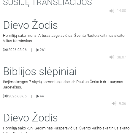
SUSIJĘ TRANSLIACIJOS
14:00
Dievo Žodis
Homiliją sako mons. Artūras Jagelavičius. Švento Rašto skaitinius skaito
Vilius Kaminskas.
2026-08-06
261
|
38:07
Biblijos slėpiniai
Išėjimo knygos 7 skyrių komentuoja doc. dr. Paulius Čerka ir dr. Laurynas
Jacevičius.
2026-08-05
44
|
9:36
Dievo Žodis
Homiliją sako kun. Gediminas Kasperavičius. Švento Rašto skaitinius skaito