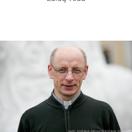
nuotr. Andriaus Aleksandravičiaus (kaunodien