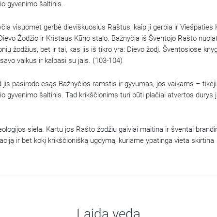
io gyvenimo šaltinis.
ia visuomet gerbė dieviškuosius Raštus, kaip ji gerbia ir Viešpaties
Dievo Žodžio ir Kristaus Kūno stalo. Bažnyčia iš Šventojo Rašto nuola
ų žodžius, bet ir tai, kas jis iš tikro yra: Dievo žodį. Šventosiose kn
savo vaikus ir kalbasi su jais. (103-104)
kad jis pasirodo esąs Bažnyčios ramstis ir gyvumas, jos vaikams – tikė
io gyvenimo šaltinis. Tad krikščionims turi būti plačiai atvertos durys į
ologijos siela. Kartu jos Rašto žodžiu gaiviai maitina ir šventai brandi
ciją ir bet kokį krikščionišką ugdymą, kuriame ypatinga vieta skirtina
Laidą veda