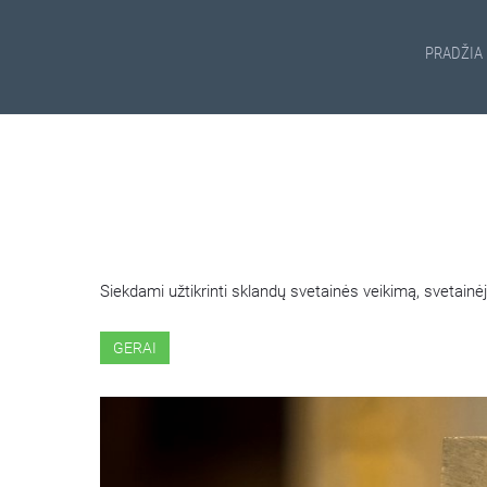
PRADŽIA
ŠIOJE SVETAINĖJE NAUDOJ
Siekdami užtikrinti sklandų svetainės veikimą, svetai
GERAI