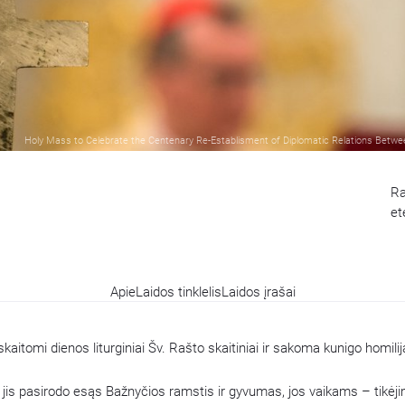
Holy Mass to Celebrate the Centenary Re-Establisment of Diplomatic Relations Betw
Ra
et
Apie
Laidos tinklelis
Laidos įrašai
skaitomi dienos liturginiai Šv. Rašto skaitiniai ir sakoma kunigo homilij
ad jis pasirodo esąs Bažnyčios ramstis ir gyvumas, jos vaikams – tikėj