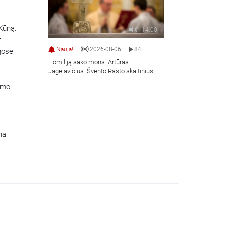
 Kūną.
14:00
t
Nauja!
2026-08-06
84
|
|
ygose
Homiliją sako mons. Artūras
Jagelavičius. Švento Rašto skaitinius
skaito Vilius Kaminskas.
jimo
na