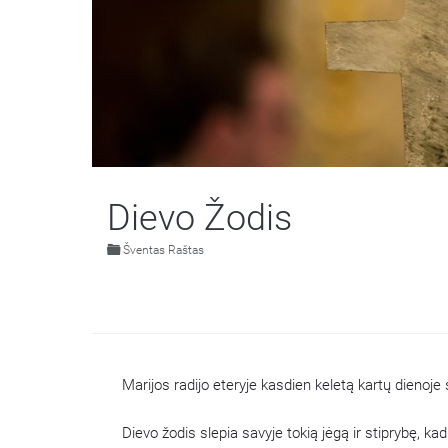
Dievo Žodis
Šventas Raštas
Marijos radijo eteryje kasdien keletą kartų dienoje 
Dievo žodis slepia savyje tokią jėgą ir stiprybę, k