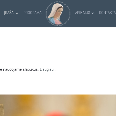
ĮRAŠAI
PROGRAMA
APIE MUS
KONTAKTA
AMI SLAPUKAI
nėje naudojame slapukus.
Daugiau..