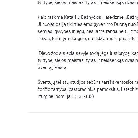
tvirtybė, sielos maistas, tyras ir neišsenkąs dvasin
Kaip rašoma Katalikų Bažnyčios Katekizme, „Bažnyč
Ji nuolat dalija tikintiesiems gyvenimo Duoną nuo 
semiasi gyvybės ir jėgų, nes jame randa ne tik žmoni
Tėvas, kuris yra danguje, su didžia meile pasitinka 
Dievo žodis slepia savyje tokią jėgą ir stiprybę, 
tvirtybė, sielos maistas, tyras ir neišsenkąs dvasin
Šventąjį Raštą.
Šventųjų tekstų studijos tebūna tarsi šventosios te
žodžio tarnybą: pastoracinius pamokslus, katechiza
liturginei homilijai.“ (131-132)