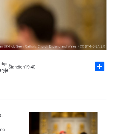
een UK-Holy See
/
Catholic Church England and Wales
/
CC BY-NC-SA 2.0
dijo
Share
Šiandien
19:40
eryje
a.
imo