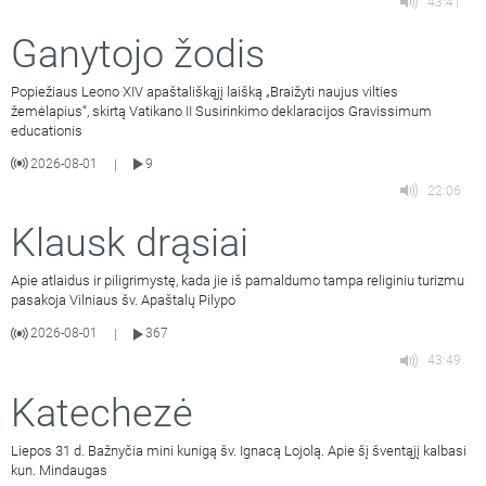
43:41
Ganytojo žodis
Popiežiaus Leono XIV apaštališkąjį laišką „Braižyti naujus vilties
žemėlapius“, skirtą Vatikano II Susirinkimo deklaracijos Gravissimum
educationis
2026-08-01
9
|
22:06
Klausk drąsiai
Apie atlaidus ir piligrimystę, kada jie iš pamaldumo tampa religiniu turizmu
pasakoja Vilniaus šv. Apaštalų Pilypo
2026-08-01
367
|
43:49
Katechezė
Liepos 31 d. Bažnyčia mini kunigą šv. Ignacą Lojolą. Apie šį šventąjį kalbasi
kun. Mindaugas