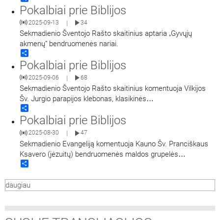
Pokalbiai prie Biblijos
2025-09-13
34
|
Sekmadienio Šventojo Rašto skaitinius aptaria „Gyvųjų
akmenų“ bendruomenės nariai.
Share
Pokalbiai prie Biblijos
2025-09-06
68
|
Sekmadienio Šventojo Rašto skaitinius komentuoja Vilkijos
Šv. Jurgio parapijos klebonas, klasikinės
Share
filologijos magistras Šventojo Rašto lic. kun.
Pokalbiai prie Biblijos
Linas Šipavičius. Kalbina Mantvydas Prekevičius.
2025-08-30
47
|
Sekmadienio Evangeliją komentuoja Kauno Šv. Pranciškaus
Ksavero (jėzuitų) bendruomenės maldos grupelės
Share
„Vynmedžio šakelė“ nariai.
daugiau