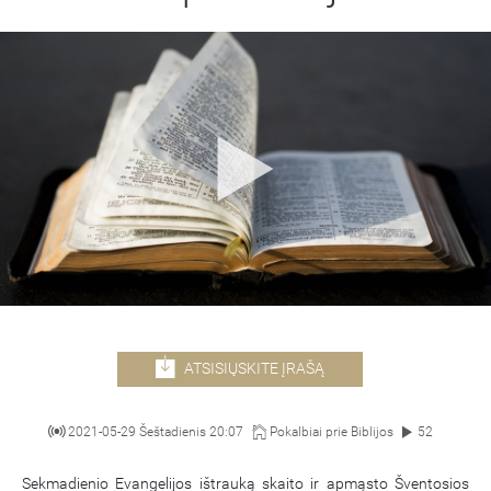
ATSISIŲSKITE ĮRAŠĄ
2021-05-29 Šeštadienis 20:07
Pokalbiai prie Biblijos
52
Sekmadienio Evangelijos ištrauką skaito ir apmąsto Šventosios