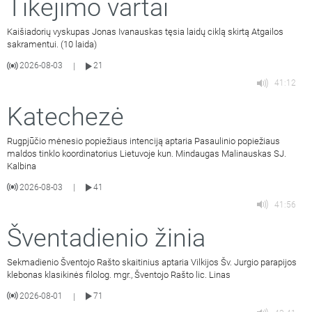
Tikėjimo vartai
Kaišiadorių vyskupas Jonas Ivanauskas tęsia laidų ciklą skirtą Atgailos
sakramentui. (10 laida)
2026-08-03
21
|
41:12
Katechezė
Rugpjūčio mėnesio popiežiaus intenciją aptaria Pasaulinio popiežiaus
maldos tinklo koordinatorius Lietuvoje kun. Mindaugas Malinauskas SJ.
Kalbina
2026-08-03
41
|
41:56
Šventadienio žinia
Sekmadienio Šventojo Rašto skaitinius aptaria Vilkijos Šv. Jurgio parapijos
klebonas klasikinės filolog. mgr., Šventojo Rašto lic. Linas
2026-08-01
71
|