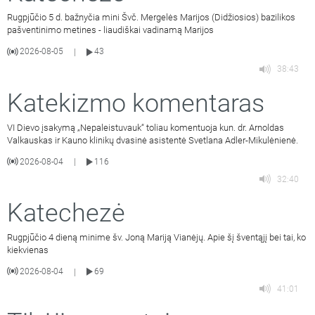
Rugpjūčio 5 d. bažnyčia mini Švč. Mergelės Marijos (Didžiosios) bazilikos
pašventinimo metines - liaudiškai vadinamą Marijos
2026-08-05
43
|
38:43
Katekizmo komentaras
VI Dievo įsakymą „Nepaleistuvauk“ toliau komentuoja kun. dr. Arnoldas
Valkauskas ir Kauno klinikų dvasinė asistentė Svetlana Adler-Mikulėnienė.
2026-08-04
116
|
32:40
Katechezė
Rugpjūčio 4 dieną minime šv. Joną Mariją Vianėjų. Apie šį šventąjį bei tai, ko
kiekvienas
2026-08-04
69
|
41:01