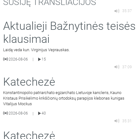
SUSIJĘ TRANSLIACIJOS
35:37
Aktualieji Bažnytinės teisės
klausimai
Laidą veda kun. Virginijus Veprauskas.
2026-08-06
15
|
37:09
Katechezė
Konstantinopolio patriarchato egzarchato Lietuvoje kancleris, Kauno
Kristaus Prisikėlimo krikščionių ortodoksų parapijos klebonas kunigas
Vitalijus Mockus
2026-08-06
40
|
35:31
Katechezė