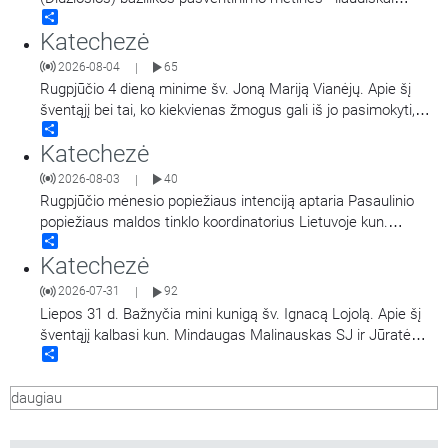
Share
vadinamą Marijos Snieginės švente. Šiluvos Švč. Mergelės
Katechezė
Marijos Gimimo bazilika, popiežiaus Pranciškaus sprendimu
yra paskelbta dvasine Marijos Didžiosios bazilikos dukterimi,
2026-08-04
65
|
turint teisę teikti visas dvasines Romos šventovės
…
Rugpjūčio 4 dieną minime šv. Joną Mariją Vianėjų. Apie šį
šventąjį bei tai, ko kiekvienas žmogus gali iš jo pasimokyti,
Share
kalba kun. dr. Nerijus Pipiras.
Katechezė
2026-08-03
40
|
Rugpjūčio mėnesio popiežiaus intenciją aptaria Pasaulinio
popiežiaus maldos tinklo koordinatorius Lietuvoje kun.
Share
Mindaugas Malinauskas SJ. Kalbina Aistė Ivanovaitė-
Katechezė
Petraitienė.
2026-07-31
92
|
Liepos 31 d. Bažnyčia mini kunigą šv. Ignacą Lojolą. Apie šį
šventąjį kalbasi kun. Mindaugas Malinauskas SJ ir Jūratė
Share
Bieliauskaitė.
daugiau