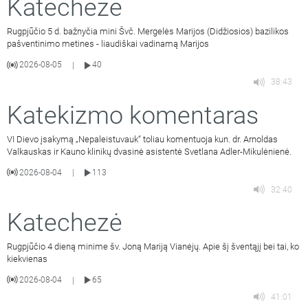
Katechezė
Rugpjūčio 5 d. bažnyčia mini Švč. Mergelės Marijos (Didžiosios) bazilikos
pašventinimo metines - liaudiškai vadinamą Marijos
2026-08-05
40
|
38:43
Katekizmo komentaras
VI Dievo įsakymą „Nepaleistuvauk“ toliau komentuoja kun. dr. Arnoldas
Valkauskas ir Kauno klinikų dvasinė asistentė Svetlana Adler-Mikulėnienė.
2026-08-04
113
|
32:40
Katechezė
Rugpjūčio 4 dieną minime šv. Joną Mariją Vianėjų. Apie šį šventąjį bei tai, ko
kiekvienas
2026-08-04
65
|
41:01