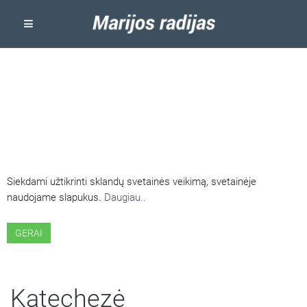
ŠIOJE SVETAINĖJE NAUDOJAMI
SLAPUKAI
Siekdami užtikrinti sklandų svetainės veikimą, svetainėje
naudojame slapukus.
Daugiau..
GERAI
Katechezė