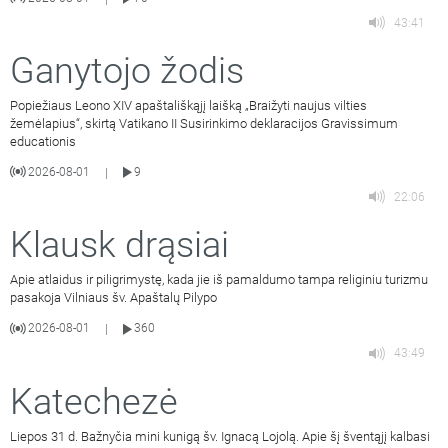
43:41
Ganytojo žodis
Popiežiaus Leono XIV apaštališkąjį laišką „Braižyti naujus vilties
žemėlapius“, skirtą Vatikano II Susirinkimo deklaracijos Gravissimum
educationis
2026-08-01
9
|
22:06
Klausk drąsiai
Apie atlaidus ir piligrimystę, kada jie iš pamaldumo tampa religiniu turizmu
pasakoja Vilniaus šv. Apaštalų Pilypo
2026-08-01
360
|
43:49
Katechezė
Liepos 31 d. Bažnyčia mini kunigą šv. Ignacą Lojolą. Apie šį šventąjį kalbasi