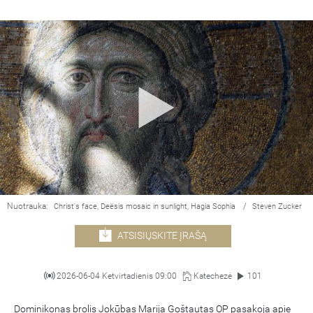
Nuotrauka:
/
Christ's face, Deësis mosaic in sunlight, Hagia Sophia
Steven Zucker
ATSISIŲSKITE ĮRAŠĄ
2026-06-04 Ketvirtadienis 09:00
Katechezė
101
Dominikonas brolis Jokūbas Marija Goštautas OP pasakoja apie