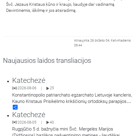
Švč. Jėzaus Kristaus kūno ir kraujo, liaudyje dar vadinamą
Devintinėmis, iškilmę ir jos atsiradimą.
Atnaujinta 26 birželio 04, Ketvirtadienis
09:44
Naujausios laidos transliacijos
Katechezė
2026-08-06
25
|
Konstantinopolio patriarchato egzarchato Lietuvoje kancleris,
Kauno Kristaus Prisikėlimo krikščionių ortodoksų parapijos
Share
klebonas kunigas Vitalijus Mockus pasakoja apie Kristaus
Katechezė
Atsimainymo šventę. Kalbina Regina Statkuvienė.
2026-08-05
40
|
Rugpjūčio 5 d. bažnyčia mini Švč. Mergelės Marijos
(Didžiosios) bazilikos pašventinimo metines - liaudiškai