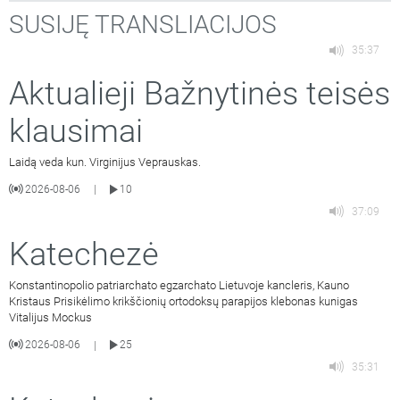
SUSIJĘ TRANSLIACIJOS
35:37
Aktualieji Bažnytinės teisės
klausimai
Laidą veda kun. Virginijus Veprauskas.
2026-08-06
10
|
37:09
Katechezė
Konstantinopolio patriarchato egzarchato Lietuvoje kancleris, Kauno
Kristaus Prisikėlimo krikščionių ortodoksų parapijos klebonas kunigas
Vitalijus Mockus
2026-08-06
25
|
35:31