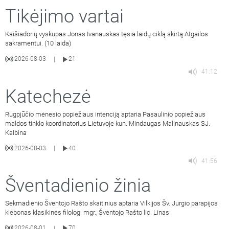
Tikėjimo vartai
Kaišiadorių vyskupas Jonas Ivanauskas tęsia laidų ciklą skirtą Atgailos
sakramentui. (10 laida)
2026-08-03
21
|
41:12
Katechezė
Rugpjūčio mėnesio popiežiaus intenciją aptaria Pasaulinio popiežiaus
maldos tinklo koordinatorius Lietuvoje kun. Mindaugas Malinauskas SJ.
Kalbina
2026-08-03
40
|
41:56
Šventadienio žinia
Sekmadienio Šventojo Rašto skaitinius aptaria Vilkijos Šv. Jurgio parapijos
klebonas klasikinės filolog. mgr., Šventojo Rašto lic. Linas
2026-08-01
70
|