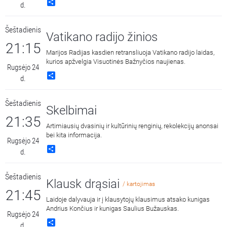
Share
d.
Šeštadienis
Vatikano radijo žinios
21:15
Marijos Radijas kasdien retransliuoja Vatikano radijo laidas,
kurios apžvelgia Visuotinės Bažnyčios naujienas.
Rugsėjo 24
Share
d.
Šeštadienis
Skelbimai
21:35
Artimiausių dvasinių ir kultūrinių renginių, rekolekcijų anonsai
bei kita informacija.
Rugsėjo 24
Share
d.
Šeštadienis
Klausk drąsiai
/ kartojimas
21:45
Laidoje dalyvauja ir į klausytojų klausimus atsako kunigas
Andrius Končius ir kunigas Saulius Bužauskas.
Rugsėjo 24
Share
d.