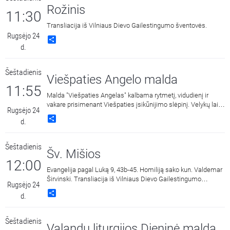
Rožinis
11:30
Transliacija iš Vilniaus Dievo Gailestingumo šventovės.
Rugsėjo 24
Share
d.
Šeštadienis
Viešpaties Angelo malda
11:55
Malda "Viešpaties Angelas" kalbama rytmetį, vidudienį ir
vakare prisimenant Viešpaties įsikūnijimo slėpinį. Velykų laiku
Rugsėjo 24
triskart per dieną vietoj šios maldos Bažnyčia meldžiasi
Share
d.
malda "Dangaus Karaliene", drauge su Įsikūnijusio Žodžio
Gimdytoja džiaugdamasi ir skelbdama Jo prisikėlimą iš
numirusių.
Šeštadienis
Šv. Mišios
12:00
Evangelija pagal Luką 9, 43b-45. Homiliją sako kun. Valdemar
Širvinski. Transliacija iš Vilniaus Dievo Gailestingumo
Rugsėjo 24
šventovės.
Share
d.
Šeštadienis
Valandų liturgijos Dieninė malda