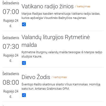
Šeštadienis
Vatikano radijo žinios
/ kartojimas
07:00
Marijos Radijas kasdien retransliuoja Vatikano radijo laidas,
kurios apžvelgia Visuotinės Bažnyčios naujienas.
Rugsėjo 24
Share
d.
Valandų liturgijos Rytmetinė
Šeštadienis
malda
07:30
Rytmetinė liturginių valandų malda tiesiogiai iš Marijos radijo
Rugsėjo 24
studijos Kaune.
d.
Share
Šeštadienis
Dievo Žodis
/ kartojimas
08:00
Šventojo Rašto skaitinius skaito Vilius Kaminskas. Homiliją
sako kun. Antanas Grabnickas OFM.
Rugsėjo 24
Share
d.