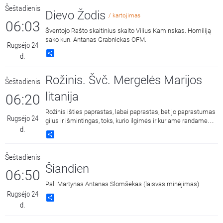
numirusių.
Šeštadienis
Dievo Žodis
/ kartojimas
06:03
Šventojo Rašto skaitinius skaito Vilius Kaminskas. Homiliją
sako kun. Antanas Grabnickas OFM.
Rugsėjo 24
Share
d.
Rožinis. Švč. Mergelės Marijos
Šeštadienis
litanija
06:20
Rožinis išties paprastas, labai paprastas, bet jo paprastumas
Rugsėjo 24
gilus ir išmintingas, toks, kurio ilgimės ir kuriame randame
d.
ramybę.
Share
Šeštadienis
Šiandien
06:50
Pal. Martynas Antanas Slomšekas (laisvas minėjimas)
Rugsėjo 24
Share
d.