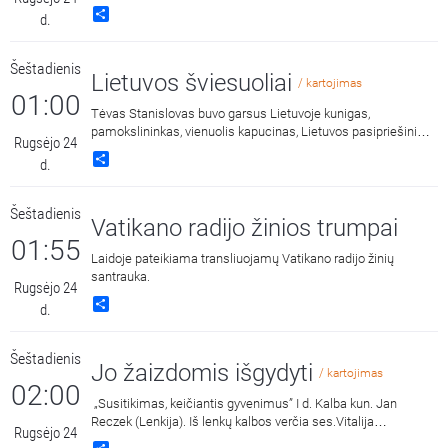
Share
d.
Šeštadienis
Lietuvos šviesuoliai
/ kartojimas
01:00
Tėvas Stanislovas buvo garsus Lietuvoje kunigas,
pamokslininkas, vienuolis kapucinas, Lietuvos pasipriešinimo
Rugsėjo 24
sovietinei okupacijai veikėjas. Apie šį šviesaus atminimo
Share
d.
dvasininką pasakoja jį prisimenantys Valdas, Ramūnas ir
brolis kapucinas Vincentas Tamošauskas. Laidą veda Aušra
Keliuotytė.
Šeštadienis
Vatikano radijo žinios trumpai
01:55
Laidoje pateikiama transliuojamų Vatikano radijo žinių
santrauka.
Rugsėjo 24
Share
d.
Šeštadienis
Jo žaizdomis išgydyti
/ kartojimas
02:00
„Susitikimas, keičiantis gyvenimus” I d. Kalba kun. Jan
Reczek (Lenkija). Iš lenkų kalbos verčia ses.Vitalija
Rugsėjo 24
Fedaravičiūtė.