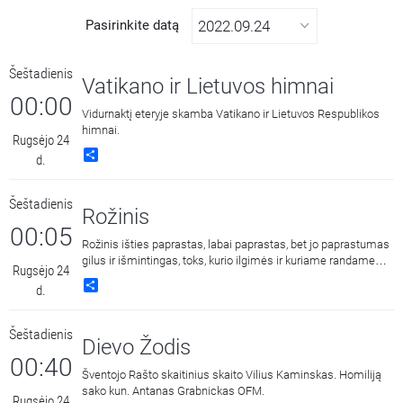
Pasirinkite datą
Šeštadienis
Vatikano ir Lietuvos himnai
00:00
Vidurnaktį eteryje skamba Vatikano ir Lietuvos Respublikos
himnai.
Rugsėjo 24
Share
d.
Šeštadienis
Rožinis
00:05
Rožinis išties paprastas, labai paprastas, bet jo paprastumas
gilus ir išmintingas, toks, kurio ilgimės ir kuriame randame
Rugsėjo 24
ramybę.
Share
d.
Šeštadienis
Dievo Žodis
00:40
Šventojo Rašto skaitinius skaito Vilius Kaminskas. Homiliją
sako kun. Antanas Grabnickas OFM.
Rugsėjo 24