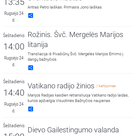
13:35
Antras Petro laiškas. Pirmasis Jono laiškas.
Rugsėjo 24
Share
d.
Rožinis. Švč. Mergelės Marijos
Šeštadienis
litanija
14:00
Transliacija iš Pivašiūnų Švč. Mergelės Marijos Ėmimo į
Rugsėjo 24
dangų bažnyčios.
d.
Share
Šeštadienis
Vatikano radijo žinios
/ kartojimas
14:40
Marijos Radijas kasdien retransliuoja Vatikano radijo laidas,
kurios apžvelgia Visuotinės Bažnyčios naujienas.
Rugsėjo 24
Share
d.
Šeštadienis
Dievo Gailestingumo valanda