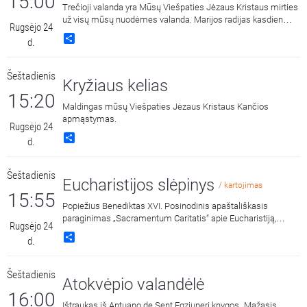
15:00
Trečioji valanda yra Mūsų Viešpaties Jėzaus Kristaus mirties
už visų mūsų nuodėmes valanda. Marijos radijas kasdien
Rugsėjo 24
15:00 ir 3:00 kviečia melstis drauge kalbant Dievo
Share
d.
Gailestingumo vainikėlį ir litaniją bei pasiklausyti ištraukų iš
šv. Faustinos dienoraščio. 15:00 malda transliuojama iš
Dievo Gailestingumo šventovės Vilniuje, kur saugomas ir
Šeštadienis
gerbiamas Gailestingojo Jėzaus paveikslas, nutapytas pagal
Kryžiaus kelias
šv. Faustinos regėjimus.
15:20
Maldingas mūsų Viešpaties Jėzaus Kristaus Kančios
apmąstymas.
Rugsėjo 24
Share
d.
Šeštadienis
Eucharistijos slėpinys
/ kartojimas
15:55
Popiežius Benediktas XVI. Posinodinis apaštališkasis
paraginimas „Sacramentum Caritatis“ apie Eucharistiją,
Rugsėjo 24
Bažnyčios gyvenimo ir misijos versmę ir šaltinį. Skaito Laimis
Share
d.
Krunglevičius.
Šeštadienis
Atokvėpio valandėlė
16:00
Ištraukas iš Antuano de Sent Egziuperi knygos „Mažasis