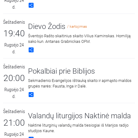
Rugsėjo 24
Share
d.
Šeštadienis
Dievo Žodis
/ kartojimas
19:40
Šventojo Rašto skaitinius skaito Vilius Kaminskas. Homiliją
sako kun. Antanas Grabnickas OFM.
Rugsėjo 24
Share
d.
Šeštadienis
Pokalbiai prie Biblijos
20:00
Sekmadienio Evangelijos ištrauką skaito ir apmąsto maldos
grupės narės: Fausta, Inga ir Dalė.
Rugsėjo 24
Share
d.
Šeštadienis
Valandų liturgijos Naktinė malda
21:00
Naktinė liturginių valandų malda tiesiogiai iš Marijos radijo
studijos Kaune.
Rugsėjo 24