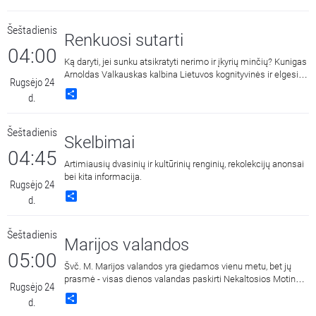
Šeštadienis
Renkuosi sutarti
04:00
Ką daryti, jei sunku atsikratyti nerimo ir įkyrių minčių? Kunigas
Arnoldas Valkauskas kalbina Lietuvos kognityvinės ir elgesio
Rugsėjo 24
terapijos asociacijos prezidentą, psichoterapeutą dr. Julių
Share
d.
Neverauską.
Šeštadienis
Skelbimai
04:45
Artimiausių dvasinių ir kultūrinių renginių, rekolekcijų anonsai
bei kita informacija.
Rugsėjo 24
Share
d.
Šeštadienis
Marijos valandos
05:00
Švč. M. Marijos valandos yra giedamos vienu metu, bet jų
prasmė - visas dienos valandas paskirti Nekaltosios Motinos
Rugsėjo 24
šlovei.
Share
d.