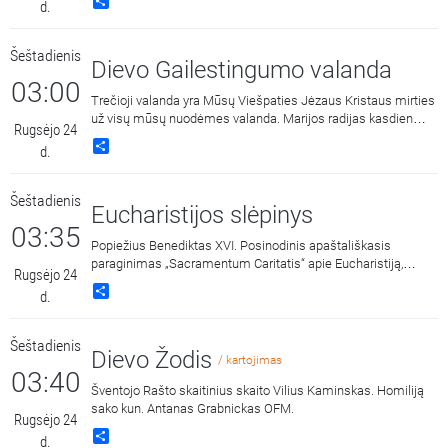
Share
d.
Šeštadienis
Dievo Gailestingumo valanda
03:00
Trečioji valanda yra Mūsų Viešpaties Jėzaus Kristaus mirties
už visų mūsų nuodėmes valanda. Marijos radijas kasdien
Rugsėjo 24
15:00 ir 3:00 kviečia melstis drauge kalbant Dievo
Share
d.
Gailestingumo vainikėlį ir litaniją bei pasiklausyti ištraukų iš
šv. Faustinos dienoraščio. 15:00 malda transliuojama iš
Dievo Gailestingumo šventovės Vilniuje, kur saugomas ir
Šeštadienis
gerbiamas Gailestingojo Jėzaus paveikslas, nutapytas pagal
Eucharistijos slėpinys
šv. Faustinos regėjimus.
03:35
Popiežius Benediktas XVI. Posinodinis apaštališkasis
paraginimas „Sacramentum Caritatis“ apie Eucharistiją,
Rugsėjo 24
Bažnyčios gyvenimo ir misijos versmę ir šaltinį. Skaito Laimis
Share
d.
Krunglevičius.
Šeštadienis
Dievo Žodis
/ kartojimas
03:40
Šventojo Rašto skaitinius skaito Vilius Kaminskas. Homiliją
sako kun. Antanas Grabnickas OFM.
Rugsėjo 24
Share
d.