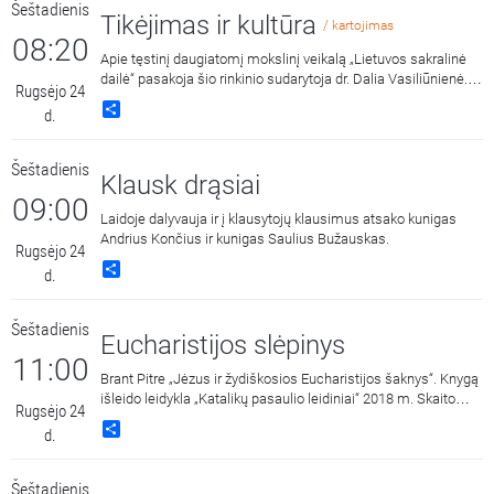
Šeštadienis
Tikėjimas ir kultūra
/ kartojimas
08:20
Apie tęstinį daugiatomį mokslinį veikalą „Lietuvos sakralinė
dailė“ pasakoja šio rinkinio sudarytoja dr. Dalia Vasiliūnienė.
Rugsėjo 24
Pašnekovę kalbina Rimas Macevičius.
Share
d.
Šeštadienis
Klausk drąsiai
09:00
Laidoje dalyvauja ir į klausytojų klausimus atsako kunigas
Andrius Končius ir kunigas Saulius Bužauskas.
Rugsėjo 24
Share
d.
Šeštadienis
Eucharistijos slėpinys
11:00
Brant Pitre „Jėzus ir žydiškosios Eucharistijos šaknys“. Knygą
išleido leidykla „Katalikų pasaulio leidiniai“ 2018 m. Skaito
Rugsėjo 24
Mindaugas Zimkus.
Share
d.
Šeštadienis