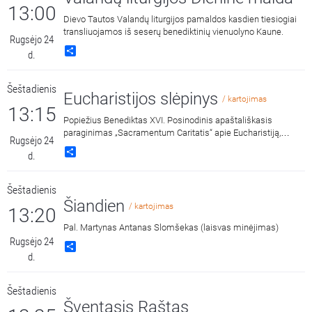
13:00
Dievo Tautos Valandų liturgijos pamaldos kasdien tiesiogiai
transliuojamos iš seserų benediktinių vienuolyno Kaune.
Rugsėjo 24
Share
d.
Šeštadienis
Eucharistijos slėpinys
/ kartojimas
13:15
Popiežius Benediktas XVI. Posinodinis apaštališkasis
paraginimas „Sacramentum Caritatis“ apie Eucharistiją,
Rugsėjo 24
Bažnyčios gyvenimo ir misijos versmę ir šaltinį. Skaito Laimis
Share
d.
Krunglevičius.
Šeštadienis
Šiandien
/ kartojimas
13:20
Pal. Martynas Antanas Slomšekas (laisvas minėjimas)
Rugsėjo 24
Share
d.
Šeštadienis
Šventasis Raštas