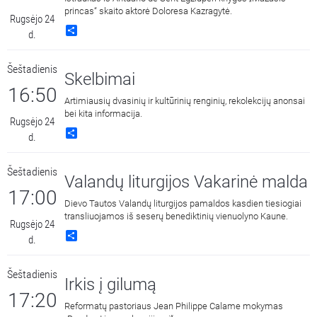
princas“ skaito aktorė Doloresa Kazragytė.
Rugsėjo 24
Share
d.
Šeštadienis
Skelbimai
16:50
Artimiausių dvasinių ir kultūrinių renginių, rekolekcijų anonsai
bei kita informacija.
Rugsėjo 24
Share
d.
Šeštadienis
Valandų liturgijos Vakarinė malda
17:00
Dievo Tautos Valandų liturgijos pamaldos kasdien tiesiogiai
transliuojamos iš seserų benediktinių vienuolyno Kaune.
Rugsėjo 24
Share
d.
Šeštadienis
Irkis į gilumą
17:20
Reformatų pastoriaus Jean Philippe Calame mokymas