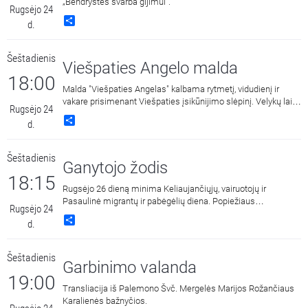
„Bendrystės svarba gijimui“.
Rugsėjo 24
Share
d.
Šeštadienis
Viešpaties Angelo malda
18:00
Malda "Viešpaties Angelas" kalbama rytmetį, vidudienį ir
vakare prisimenant Viešpaties įsikūnijimo slėpinį. Velykų laiku
Rugsėjo 24
triskart per dieną vietoj šios maldos Bažnyčia meldžiasi
Share
d.
malda "Dangaus Karaliene", drauge su Įsikūnijusio Žodžio
Gimdytoja džiaugdamasi ir skelbdama Jo prisikėlimą iš
numirusių.
Šeštadienis
Ganytojo žodis
18:15
Rugsėjo 26 dieną minima Keliaujančiųjų, vairuotojų ir
Pasaulinė migrantų ir pabėgėlių diena. Popiežiaus
Rugsėjo 24
Pranciškaus žinią, skirtą šiai dienai komentuoja kunigas
Share
d.
Algirdas Toliatas.
Šeštadienis
Garbinimo valanda
19:00
Transliacija iš Palemono Švč. Mergelės Marijos Rožančiaus
Karalienės bažnyčios.