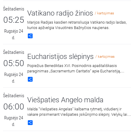
Šeštadienis
Vatikano radijo žinios
/ kartojimas
05:25
Marijos Radijas kasdien retransliuoja Vatikano radijo laidas,
kurios apžvelgia Visuotinės Bažnyčios naujienas.
Rugsėjo 24
Share
d.
Šeštadienis
Eucharistijos slėpinys
/ kartojimas
05:50
Popiežius Benediktas XVI. Posinodinis apaštališkasis
paraginimas „Sacramentum Caritatis“ apie Eucharistiją,
Rugsėjo 24
Bažnyčios gyvenimo ir misijos versmę ir šaltinį. Skaito Laimis
Share
d.
Krunglevičius.
Šeštadienis
Viešpaties Angelo malda
06:00
Malda "Viešpaties Angelas" kalbama rytmetį, vidudienį ir
vakare prisimenant Viešpaties įsikūnijimo slėpinį. Velykų laiku
Rugsėjo 24
triskart per dieną vietoj šios maldos Bažnyčia meldžiasi
Share
d.
malda "Dangaus Karaliene", drauge su Įsikūnijusio Žodžio
Gimdytoja džiaugdamasi ir skelbdama Jo prisikėlimą iš