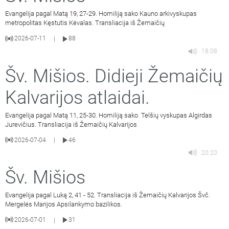
Evangelija pagal Matą 19, 27-29. Homiliją sako Kauno arkivyskupas
metropolitas Kęstutis Kėvalas. Transliacija iš Žemaičių
2026-07-11
88
|
18:08
Šv. Mišios. Didieji Žemaičių
Kalvarijos atlaidai.
Evangelija pagal Matą 11, 25-30. Homiliją sako Telšių vyskupas Algirdas
Jurevičius. Transliacija iš Žemaičių Kalvarijos
2026-07-04
46
|
20:20
Šv. Mišios
Evangelija pagal Luką 2, 41 - 52. Transliacija iš Žemaičių Kalvarijos Švč.
Mergelės Marijos Apsilankymo bazilikos.
2026-07-01
31
|