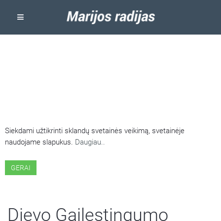
ŠIOJE SVETAINĖJE NAUDOJAMI
SLAPUKAI
Siekdami užtikrinti sklandų svetainės veikimą, svetainėje
naudojame slapukus.
Daugiau..
GERAI
Dievo Gailestingumo