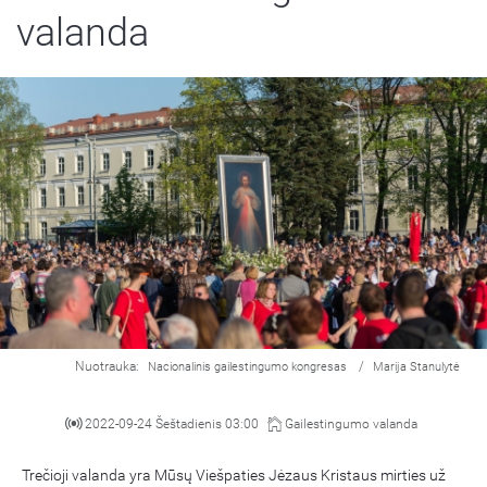
valanda
Nuotrauka:
/
Nacionalinis gailestingumo kongresas
Marija Stanulytė
2022-09-24 Šeštadienis 03:00
Gailestingumo valanda
Trečioji valanda yra Mūsų Viešpaties Jėzaus Kristaus mirties už