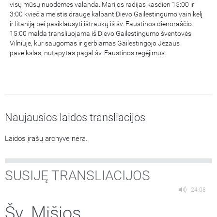
visų mūsų nuodėmes valanda. Marijos radijas kasdien 15:00 ir
3:00 kviečia melstis drauge kalbant Dievo Gailestingumo vainikėlį
ir litaniją bei pasiklausyti ištraukų iš šv. Faustinos dienoraščio.
15:00 malda transliuojama iš Dievo Gailestingumo šventovės
Vilniuje, kur saugomas ir gerbiamas Gailestingojo Jėzaus
paveikslas, nutapytas pagal šv. Faustinos regėjimus.
Naujausios laidos transliacijos
Laidos įrašų archyve nėra.
SUSIJĘ TRANSLIACIJOS
24:08
Šv. Mišios