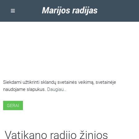
ŠIOJE SVETAINĖJE NAUDOJAMI
SLAPUKAI
Siekdami užtikrinti sklandų svetainės veikimą, svetainėje
naudojame slapukus.
Daugiau..
GERAI
Vatikano radijo žinios