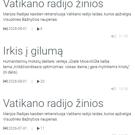
Vatikano radijo žinios
Marijos Radijas kasdien retransliuoja Vatikano radijo laidas, kurios apžvelgia
Visuotinės Bažnyčios naujienas.
2026-08-01
6
|
31:36
Irkis į gilumą
Humanitarinių mokslų daktarė, vertėja Jūratė Micevičiūtė kalba
tema „Krikščioniškasis optimizmas: viskas išeina į gera mylintiems Kristų“
(III dalis).
2026-08-01
20
|
18:58
Vatikano radijo žinios
Marijos Radijas kasdien retransliuoja Vatikano radijo laidas, kurios apžvelgia
Visuotinės Bažnyčios naujienas.
2026-07-31
11
|