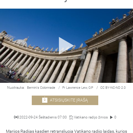
Nuotrauka:
/
/
Bernini's Colonnade
Fr Lawrence Lew, O.P
CC BY-NC-ND 2.0
ATSISIŲSKITE ĮRAŠĄ
2022-09-24 Šeštadienis 07:00
Vatikano radijo žinios
0
Marijos Radijas kasdien retransliuoja Vatikano radijo laidas, kurios