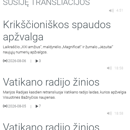
SUSIJĘ TRANSLIACIJOS
4:51
Krikščioniškos spaudos
apžvalga
Laikraščio „XXI amžius“, maldynėlio „Magnificat“ ir žurnalo „Jėzuitai“
naujųjų numerių apžvalgos.
2026-08-06
3
|
18:58
Vatikano radijo žinios
Marijos Radijas kasdien retransliuoja Vatikano radijo laidas, kurios apžvelgia
Visuotinės Bažnyčios naujienas.
2026-08-05
7
|
18:58
Vatikano radijo žinios