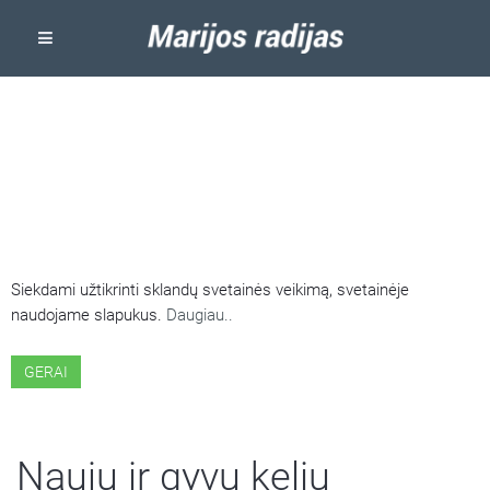
ŠIOJE SVETAINĖJE NAUDOJAMI
SLAPUKAI
Siekdami užtikrinti sklandų svetainės veikimą, svetainėje
naudojame slapukus.
Daugiau..
GERAI
Nauju ir gyvu keliu