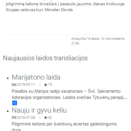
piligriminę kelionę dviračiais į pasaulio jaunimo dienas Krokuvoje.
Grupės vadovas kun. Miroslav Dovda.
Atnaujinta 16 liepos 14, Ketvirtadienis
21:06
Naujausios laidos transliacijos
Marijatono laida
2018-05-11
19
|
Pokalbis su Marijos radijo savanoriais – Švč. Sakramento
Adoracijos organizatoriais. Laidos svečias Tytuvėnų parapijos
Share
klebonas kun. Rimantas Žaromskis.
Nauju ir gyvu keliu
2016-07-28
42
|
Piligriminė kelionė per šventovių atvertas gailestingumo
duris.