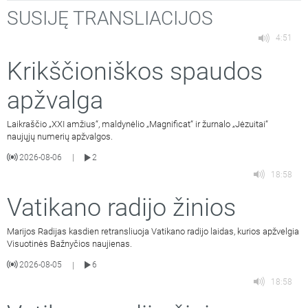
SUSIJĘ TRANSLIACIJOS
4:51
Krikščioniškos spaudos
apžvalga
Laikraščio „XXI amžius“, maldynėlio „Magnificat“ ir žurnalo „Jėzuitai“
naujųjų numerių apžvalgos.
2026-08-06
2
|
18:58
Vatikano radijo žinios
Marijos Radijas kasdien retransliuoja Vatikano radijo laidas, kurios apžvelgia
Visuotinės Bažnyčios naujienas.
2026-08-05
6
|
18:58