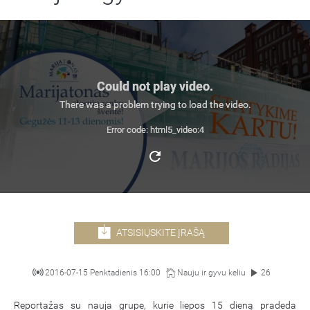
Could not play video.
There was a problem trying to load the video.
Error code: html5_video:4
ATSISIŲSKITE ĮRAŠĄ
2016-07-15 Penktadienis 16:00
Nauju ir gyvu keliu
26
Reportažas su nauja grupe, kurie liepos 15 dieną pradeda