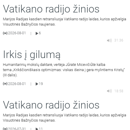
Vatikano radijo žinios
Marijos Radijas kasdien retransliuoja Vatikano radijo laidas, kurios apžvelgia
Visuotinės Bažnyčios naujienas.
2026-08-01
6
|
31:36
Irkis į gilumą
Humanitarinių mokslų daktarė, vertėja Jūratė Micevičiūtė kalba
tema „Krikščioniškasis optimizmas: viskas išeina į gera mylintiems Kristų“
(III dalis).
2026-08-01
19
|
18:58
Vatikano radijo žinios
Marijos Radijas kasdien retransliuoja Vatikano radijo laidas, kurios apžvelgia
Visuotinės Bažnyčios naujienas.
2026-07-31
11
|