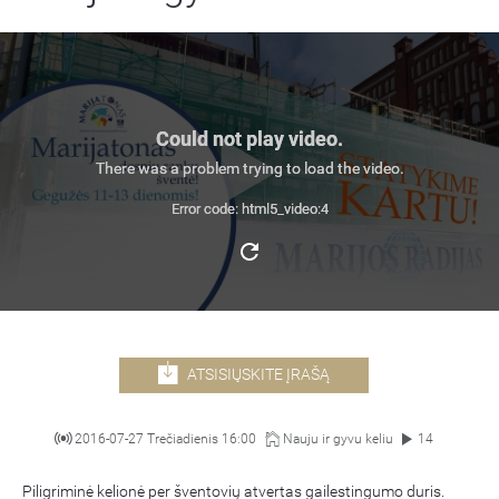
Could not play video.
There was a problem trying to load the video.
Error code: html5_video:4
ATSISIŲSKITE ĮRAŠĄ
2016-07-27 Trečiadienis 16:00
Nauju ir gyvu keliu
14
Piligriminė kelionė per šventovių atvertas gailestingumo duris.