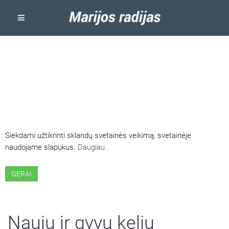
ŠIOJE SVETAINĖJE NAUDOJAMI
SLAPUKAI
Siekdami užtikrinti sklandų svetainės veikimą, svetainėje
naudojame slapukus.
Daugiau..
GERAI
Nauju ir gyvu keliu