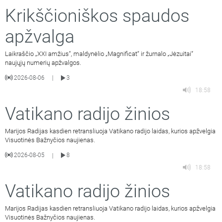
Krikščioniškos spaudos
apžvalga
Laikraščio „XXI amžius“, maldynėlio „Magnificat“ ir žurnalo „Jėzuitai“
naujųjų numerių apžvalgos.
2026-08-06
3
|
18:58
Vatikano radijo žinios
Marijos Radijas kasdien retransliuoja Vatikano radijo laidas, kurios apžvelgia
Visuotinės Bažnyčios naujienas.
2026-08-05
8
|
18:58
Vatikano radijo žinios
Marijos Radijas kasdien retransliuoja Vatikano radijo laidas, kurios apžvelgia
Visuotinės Bažnyčios naujienas.