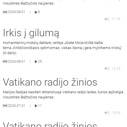
Visuotinės Bažnyčios naujienas.
2026-08-01
6
|
31:36
Irkis į gilumą
Humanitarinių mokslų daktarė, vertėja Jūratė Micevičiūtė kalba
tema „Krikščioniškasis optimizmas: viskas išeina į gera mylintiems Kristų“
(III dalis).
2026-08-01
25
|
18:58
Vatikano radijo žinios
Marijos Radijas kasdien retransliuoja Vatikano radijo laidas, kurios apžvelgia
Visuotinės Bažnyčios naujienas.
2026-07-31
11
|
18:58
Vatikano radijo žinios