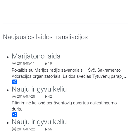
Naujausios laidos transliacijos
Marijatono laida
2018-05-11
19
|
Pokalbis su Marijos radijo savanoriais – Švč. Sakramento
Adoracijos organizatoriais. Laidos svečias Tytuvėnų parapijos
Share
klebonas kun. Rimantas Žaromskis.
Nauju ir gyvu keliu
2016-07-28
42
|
Piligriminė kelionė per šventovių atvertas gailestingumo
duris.
Share
Nauju ir gyvu keliu
2016-07-22
56
|