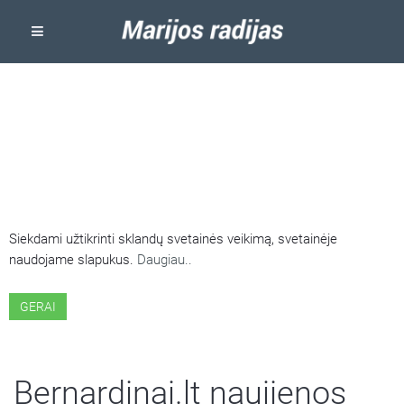
ŠIOJE SVETAINĖJE NAUDOJAMI
SLAPUKAI
Siekdami užtikrinti sklandų svetainės veikimą, svetainėje
naudojame slapukus.
Daugiau..
GERAI
Bernardinai.lt naujienos