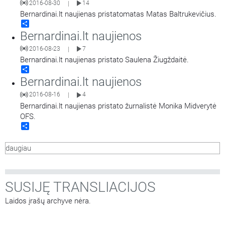
2016-08-30
14
|
Bernardinai.lt naujienas pristatomatas Matas Baltrukevičius.
Share
Bernardinai.lt naujienos
2016-08-23
7
|
Bernardinai.lt naujienas pristato Saulena Žiugždaitė.
Share
Bernardinai.lt naujienos
2016-08-16
4
|
Bernardinai.lt naujienas pristato žurnalistė Monika Midverytė
OFS.
Share
daugiau
SUSIJĘ TRANSLIACIJOS
Laidos įrašų archyve nėra.