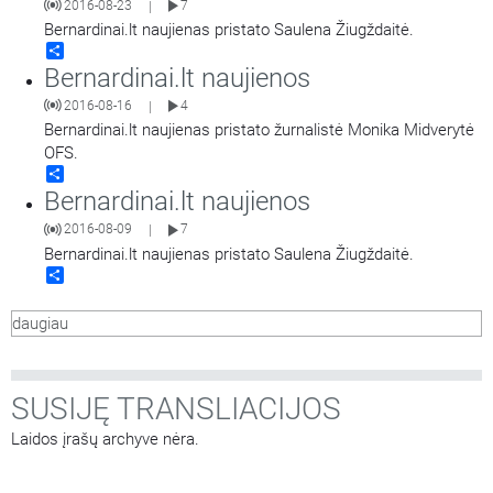
2016-08-23
7
|
Bernardinai.lt naujienas pristato Saulena Žiugždaitė.
Share
Bernardinai.lt naujienos
2016-08-16
4
|
Bernardinai.lt naujienas pristato žurnalistė Monika Midverytė
OFS.
Share
Bernardinai.lt naujienos
2016-08-09
7
|
Bernardinai.lt naujienas pristato Saulena Žiugždaitė.
Share
daugiau
SUSIJĘ TRANSLIACIJOS
Laidos įrašų archyve nėra.