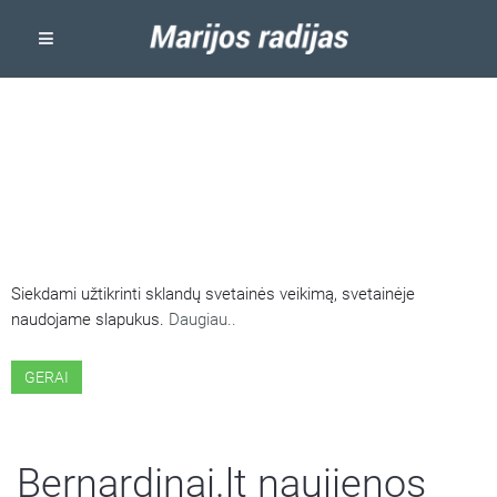
ŠIOJE SVETAINĖJE NAUDOJAMI
SLAPUKAI
Siekdami užtikrinti sklandų svetainės veikimą, svetainėje
naudojame slapukus.
Daugiau..
GERAI
Bernardinai.lt naujienos