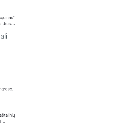
Aquinas“
s druska
ali
ongreso.
aštalinių
s