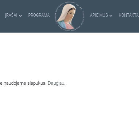
ĮRAŠAI
PROGRAMA
APIE MUS
KONTAKTA
AMI SLAPUKAI
nėje naudojame slapukus.
Daugiau..