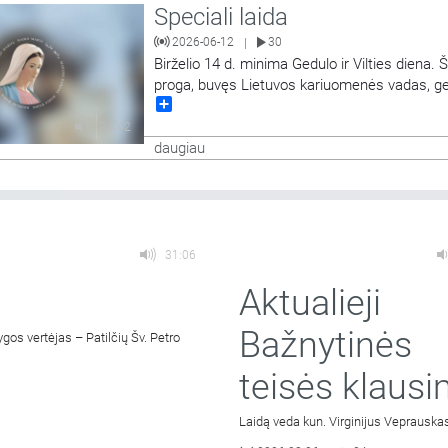
Speciali laida
mo kongreso.
2026-06-12
30
|
Birželio 14 d. minima Gedulo ir Vilties diena. Š
proga, buvęs Lietuvos kariuomenės vadas, g
Share
leitenantas Jonas Vytautas Žukas pasakoja 
politikų sprendimą nesipriešinti ginklu sovietin
31:42
okupacijai, Lietuvos kariuomenės likimą ir val
daugiau
svarbą visais laikais. Laidą veda Regina Stat
31:06
Aktualieji
Bažnytinės
os vertėjas – Patilčių Šv. Petro
teisės klausi
Laidą veda kun. Virginijus Veprauska