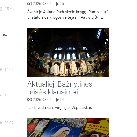
2026-08-06
25
|
15:44
Šventojo Antano Paduviečio knygą „Pamokslai“
pristato šios knygos vertėjas – Patilčių Šv.
Petro Išvadavimo parapijos klebonas, kun.
moralinės teologijos dr. Algirdas Petras
ikis.
14:00
35:37
Aktualieji Bažnytinės
teisės klausimai
čius.
2026-08-06
24
|
Laidą veda kun. Virginijus Veprauskas.
39:02