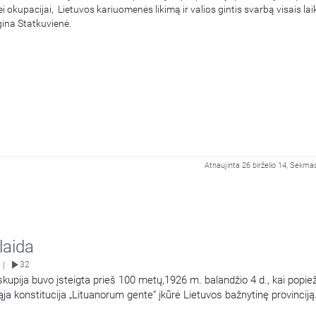
ei okupacijai, Lietuvos kariuomenės likimą ir valios gintis svarbą visais lai
ina Statkuvienė.
Atnaujinta 26 birželio 14, Sekma
 laida
32
|
kupija buvo įsteigta prieš 100 metų,1926 m. balandžio 4 d., kai popiež
ąja konstitucija „Lituanorum gente“ įkūrė Lietuvos bažnytinę provinciją
 svečiuojasi istorikai: prof. dr. Vaida Kamuntavičienė ir dr. Ričardas J