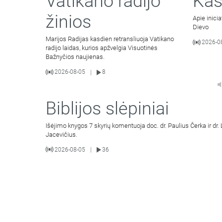
Vatikano radijo
Kas
žinios
Apie inici
Dievo
Marijos Radijas kasdien retransliuoja Vatikano
2026-0
radijo laidas, kurios apžvelgia Visuotinės
Bažnyčios naujienas.
2026-08-05
8
|
Biblijos slėpiniai
Išėjimo knygos 7 skyrių komentuoja doc. dr. Paulius Čerka ir dr.
Jacevičius.
2026-08-05
36
|