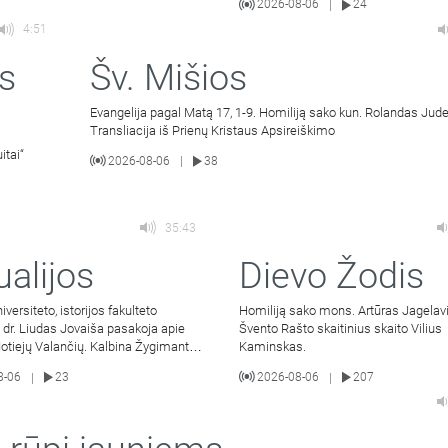
2026-08-06
24
|
4:51
s
Šv. Mišios
Evangelija pagal Matą 17, 1-9. Homiliją sako kun. Rolandas Jude
Transliacija iš Prienų Kristaus Apsireiškimo
itai“
2026-08-06
38
|
35:43
ualijos
Dievo Žodis
iversiteto, istorijos fakulteto
Homiliją sako mons. Artūras Jagelavi
 dr. Liudas Jovaiša pasakoja apie
Švento Rašto skaitinius skaito Vilius
otiejų Valančių. Kalbina Žygimantas
Kaminskas.
.
8-06
23
2026-08-06
207
|
|