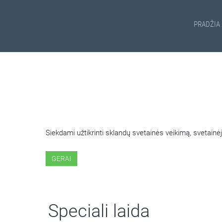
PRADŽIA
ŠIOJE SVETAINĖJE NAUDOJ
Siekdami užtikrinti sklandų svetainės veikimą, svetai
GERAI
Speciali laida