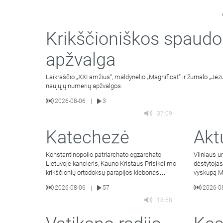
Krikščioniškos spaudo
apžvalga
Laikraščio „XXI amžius“, maldynėlio „Magnificat“ ir žurnalo „Jėzu
naujųjų numerių apžvalgos.
2026-08-06
3
|
37:09
Katechezė
Akt
Konstantinopolio patriarchato egzarchato
Vilniaus un
Lietuvoje kancleris, Kauno Kristaus Prisikėlimo
dėstytojas
krikščionių ortodoksų parapijos klebonas
vyskupą M
kunigas Vitalijus Mockus
Jacevičius
2026-08-06
57
2026-0
|
18:58