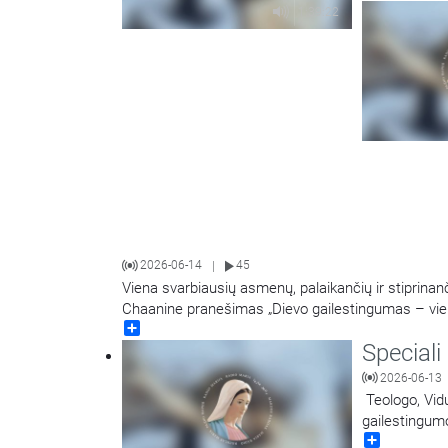
Laidą veda L
1:39:22
2026-06-14
45
|
Viena svarbiausių asmenų, palaikančių ir stipri
Chaanine pranešimas „Dievo gailestingumas – vieni
Share
Speciali
2026-06-13
Teologo, Vidu
gailestingumo
Share
šventovės rek