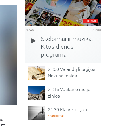
ETERYJE
20:45
21:00
Skelbimai ir muzika.
Kitos dienos
programa
21:00 Valandų liturgijos
Naktinė malda
21:15 Vatikano radijo
žinios
21:30 Klausk drąsiai
/ kartojimas
as,
inti