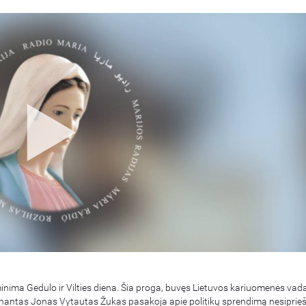
minima Gedulo ir Vilties diena. Šia proga, buvęs Lietuvos kariuomenės vad
enantas Jonas Vytautas Žukas pasakoja apie politikų sprendimą nesiprieš