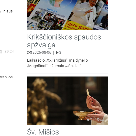
Vilniaus
4:51
Krikščioniškos spaudos
apžvalga
39:24
2026-08-06
3
|
Laikraščio „XXI amžius“, maldynėlio
„Magnificat“ ir žurnalo „Jėzuitai“
naujųjų numerių apžvalgos.
arapijos
15:44
Šv. Mišios