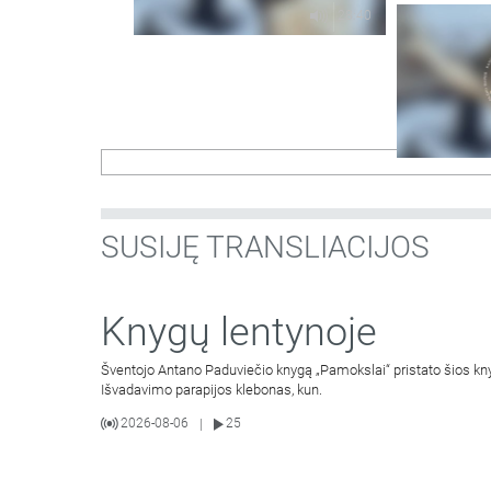
Gailestingu
28:40
SUSIJĘ TRANSLIACIJOS
Knygų lentynoje
Šventojo Antano Paduviečio knygą „Pamokslai“ pristato šios knyg
Išvadavimo parapijos klebonas, kun.
2026-08-06
25
|