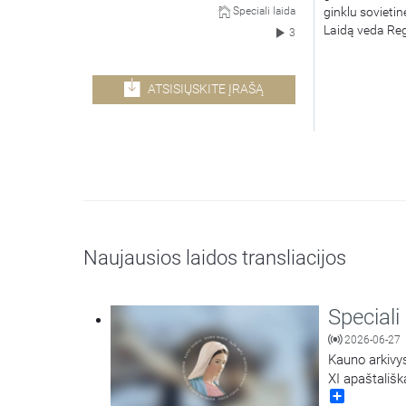
ginklu sovietin
Speciali laida
Laidą veda Reg
3
ATSISIŲSKITE ĮRAŠĄ
Naujausios laidos transliacijos
Speciali
2026-06-27
Kauno arkivys
XI apaštališk
Share
proga laidoje