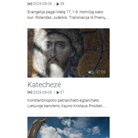
2026-08-06
38
|
Evangelija pagal Matą 17, 1-9. Homiliją sako
kun. Rolandas Judeikis. Transliacija iš Prienų
Kristaus Apsireiškimo bažnyčios.
37:09
Katechezė
2026-08-06
57
|
Konstantinopolio patriarchato egzarchato
Lietuvoje kancleris, Kauno Kristaus Prisikėlimo
krikščionių ortodoksų parapijos klebonas
kunigas Vitalijus Mockus pasakoja apie
Kristaus Atsimainymo šventę.