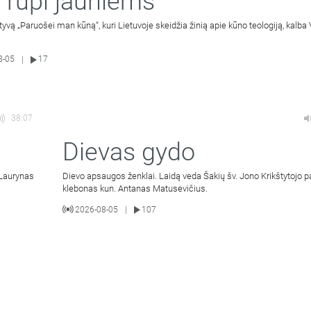
 rūpi jauniems
atyvą „Paruošei man kūną“, kuri Lietuvoje skeidžia žinią apie kūno teologiją, kalba 
8-05
17
|
38:07
Dievas gydo
 Laurynas
Dievo apsaugos ženklai. Laidą veda Šakių šv. Jono Krikštytojo p
klebonas kun. Antanas Matusevičius.
2026-08-05
107
|