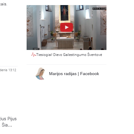
kais.
Tiesiogiai! Dievo Gailestingumo Šventovė
dienis 13:12
Marijos radijas | Facebook
ius Pijus
. Šia
aramičius.