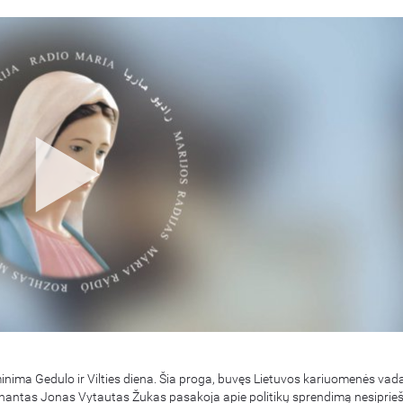
minima Gedulo ir Vilties diena. Šia proga, buvęs Lietuvos kariuomenės vad
enantas Jonas Vytautas Žukas pasakoja apie politikų sprendimą nesiprieš