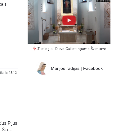
kais.
Tiesiogiai! Dievo Gailestingumo Šventovė
Marijos radijas | Facebook
dienis 13:12
ius Pijus
. Šia
aramičius.