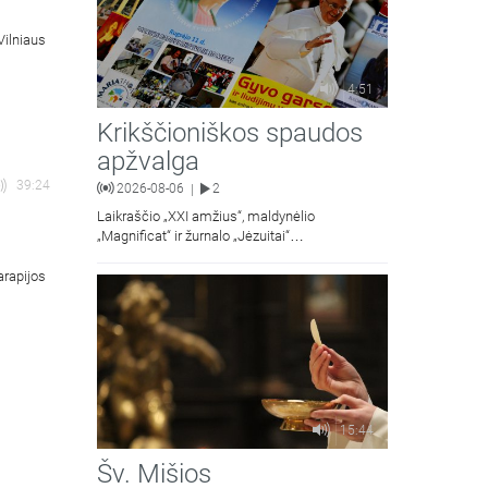
Vilniaus
4:51
Krikščioniškos spaudos
apžvalga
39:24
2026-08-06
2
|
Laikraščio „XXI amžius“, maldynėlio
„Magnificat“ ir žurnalo „Jėzuitai“
naujųjų numerių apžvalgos.
arapijos
15:44
Šv. Mišios