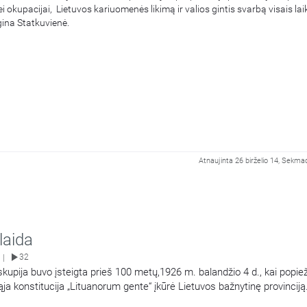
ei okupacijai, Lietuvos kariuomenės likimą ir valios gintis svarbą visais lai
ina Statkuvienė.
Atnaujinta 26 birželio 14, Sekma
 laida
32
|
kupija buvo įsteigta prieš 100 metų,1926 m. balandžio 4 d., kai popiež
ąja konstitucija „Lituanorum gente“ įkūrė Lietuvos bažnytinę provinciją
 svečiuojasi istorikai: prof. dr. Vaida Kamuntavičienė ir dr. Ričardas J