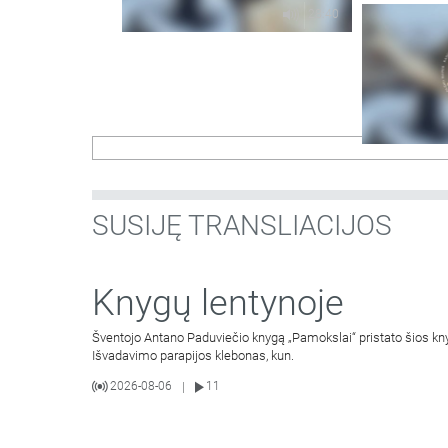
Gailestingu
28:40
SUSIJĘ TRANSLIACIJOS
Knygų lentynoje
Šventojo Antano Paduviečio knygą „Pamokslai“ pristato šios knyg
Išvadavimo parapijos klebonas, kun.
2026-08-06
11
|