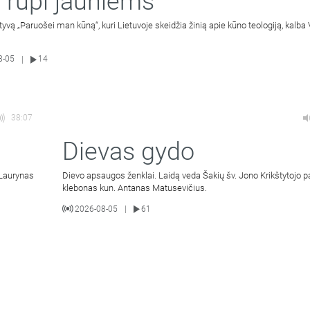
 rūpi jauniems
atyvą „Paruošei man kūną“, kuri Lietuvoje skeidžia žinią apie kūno teologiją, kalba 
8-05
14
|
38:07
Dievas gydo
 Laurynas
Dievo apsaugos ženklai. Laidą veda Šakių šv. Jono Krikštytojo p
klebonas kun. Antanas Matusevičius.
2026-08-05
61
|