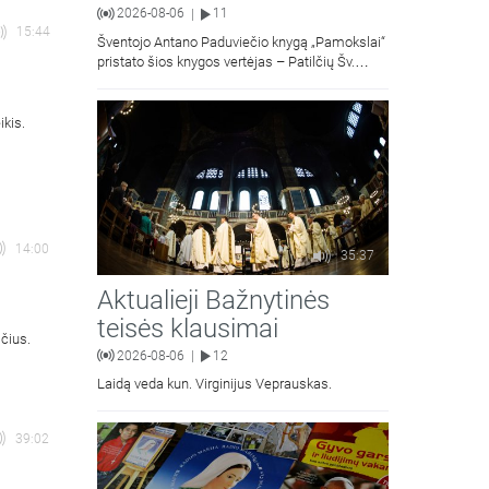
2026-08-06
11
|
15:44
Šventojo Antano Paduviečio knygą „Pamokslai“
pristato šios knygos vertėjas – Patilčių Šv.
Petro Išvadavimo parapijos klebonas, kun.
moralinės teologijos dr. Algirdas Petras
ikis.
14:00
35:37
Aktualieji Bažnytinės
teisės klausimai
čius.
2026-08-06
12
|
Laidą veda kun. Virginijus Veprauskas.
39:02