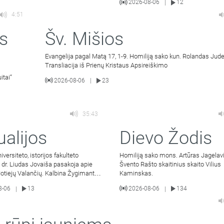
2026-08-06
12
|
4:51
s
Šv. Mišios
Evangelija pagal Matą 17, 1-9. Homiliją sako kun. Rolandas Jude
Transliacija iš Prienų Kristaus Apsireiškimo
itai“
2026-08-06
23
|
35:43
ualijos
Dievo Žodis
iversiteto, istorijos fakulteto
Homiliją sako mons. Artūras Jagelavi
 dr. Liudas Jovaiša pasakoja apie
Švento Rašto skaitinius skaito Vilius
otiejų Valančių. Kalbina Žygimantas
Kaminskas.
.
8-06
13
2026-08-06
134
|
|