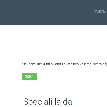
PRADŽIA
ŠIOJE SVETAINĖJE NAUDOJ
Siekdami užtikrinti sklandų svetainės veikimą, svetai
GERAI
Speciali laida