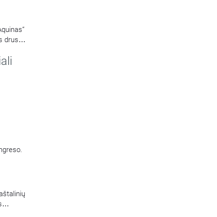
Aquinas“
s druska
ali
ongreso.
aštalinių
s