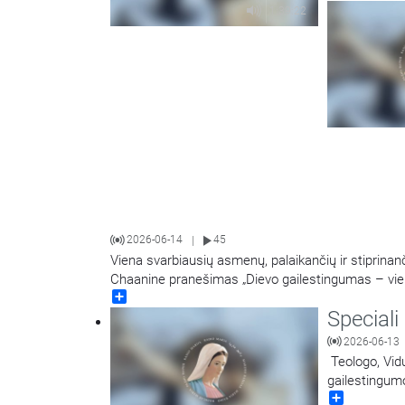
Laidą veda L
1:39:22
2026-06-14
45
|
Viena svarbiausių asmenų, palaikančių ir stipri
Chaanine pranešimas „Dievo gailestingumas – vieni
Share
Speciali
2026-06-13
Teologo, Vidu
gailestingumo
Share
šventovės rek