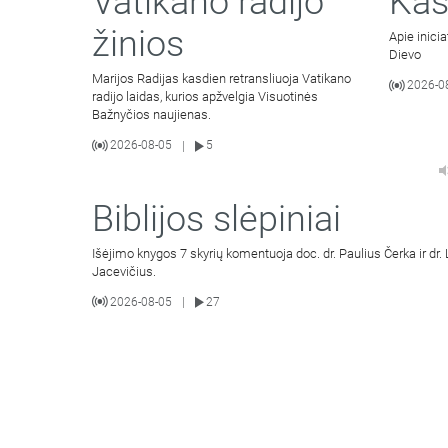
Vatikano radijo
Kas
žinios
Apie inici
Dievo
Marijos Radijas kasdien retransliuoja Vatikano
2026-0
radijo laidas, kurios apžvelgia Visuotinės
Bažnyčios naujienas.
2026-08-05
5
|
Biblijos slėpiniai
Išėjimo knygos 7 skyrių komentuoja doc. dr. Paulius Čerka ir dr.
Jacevičius.
2026-08-05
27
|