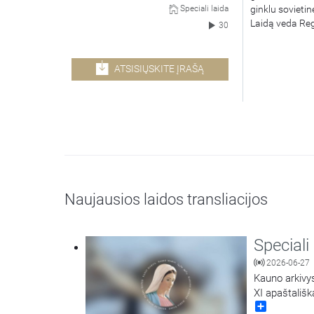
ginklu sovietin
Speciali laida
Laidą veda Reg
30
ATSISIŲSKITE ĮRAŠĄ
Naujausios laidos transliacijos
Speciali
2026-06-27
Kauno arkivys
XI apaštališk
Share
proga laidoje