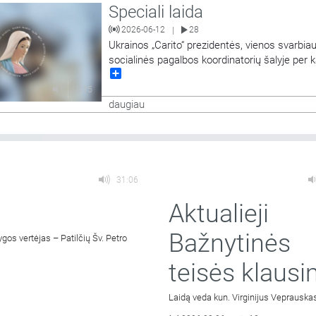
Speciali laida
mo kongreso.
2026-06-12
28
|
Ukrainos „Carito“ prezidentės, vienos svarbia
socialinės pagalbos koordinatorių šalyje per 
Share
Tetianos Stawnychy pranešimas „Gailesting
darbai karo akivaizdoje“ ir Kathrine E. Mackie 
43:15
Mackie pranešimas „Antras šansas: permąst
daugiau
nusikaltimą, jo pasekmes ir teisingumą“. Įraša
Pasaulinio Apaštalinio Gailestingumo kongre
31:06
Aktualieji
Bažnytinės
os vertėjas – Patilčių Šv. Petro
teisės klausi
Laidą veda kun. Virginijus Veprauska