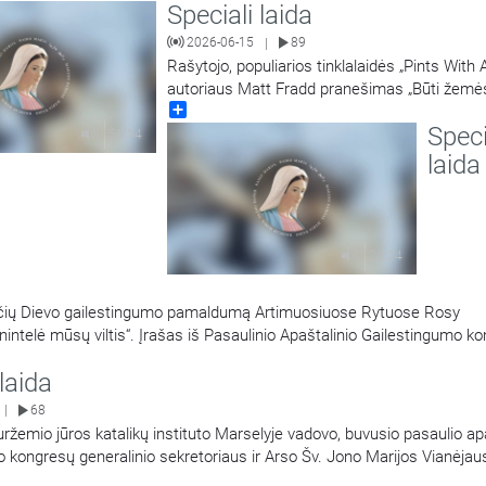
Speciali laida
ietuvos MR
…
2026-06-15
89
|
Rašytojo, populiarios tinklalaidės „Pints With 
autoriaus Matt Fradd pranešimas „Būti žemė
Share
šiuolaikiniame pasaulyje“. Įrašas iš Pasaulinio
Speci
Apaštalinio Gailestingumo kongreso.
50:14
laida
20:24
nančių Dievo gailestingumo pamaldumą Artimuosiuose Rytuose Rosy
ntelė mūsų viltis“. Įrašas iš Pasaulinio Apaštalinio Gailestingumo k
 laida
68
|
ržemio jūros katalikų instituto Marselyje vadovo, buvusio pasaulio ap
 kongresų generalinio sekretoriaus ir Arso Šv. Jono Marijos Vianėjau
toriaus kun. Patrice Chocholski pranešimas iš Pasaulinio Apaštalinio