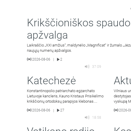
Krikščioniškos spaudo
apžvalga
Laikraščio „XXI amžius“, maldynėlio „Magnificat“ ir žurnalo „Jėzu
naujųjų numerių apžvalgos.
2026-08-06
2
|
37:09
Katechezė
Akt
Konstantinopolio patriarchato egzarchato
Vilniaus un
Lietuvoje kancleris, Kauno Kristaus Prisikėlimo
dėstytojas
krikščionių ortodoksų parapijos klebonas
vyskupą M
kunigas Vitalijus Mockus
Jacevičius
2026-08-06
27
2026-0
|
18:58