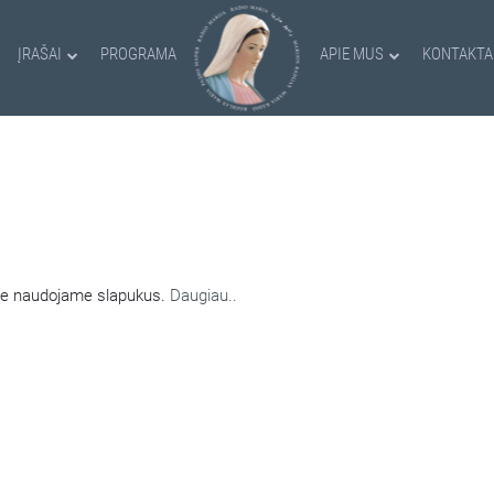
ĮRAŠAI
PROGRAMA
APIE MUS
KONTAKTA
AMI SLAPUKAI
nėje naudojame slapukus.
Daugiau..