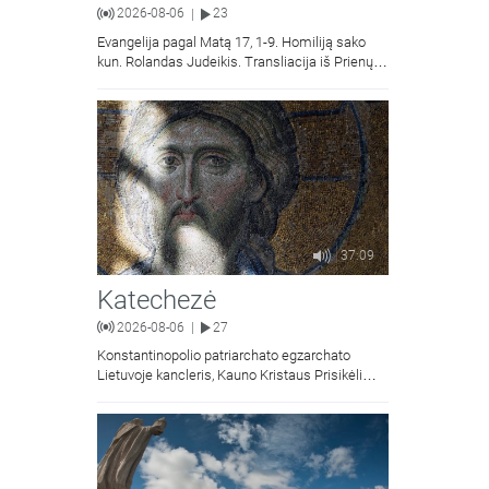
2026-08-06
23
|
Evangelija pagal Matą 17, 1-9. Homiliją sako
kun. Rolandas Judeikis. Transliacija iš Prienų
Kristaus Apsireiškimo bažnyčios.
37:09
Katechezė
2026-08-06
27
|
Konstantinopolio patriarchato egzarchato
Lietuvoje kancleris, Kauno Kristaus Prisikėlimo
krikščionių ortodoksų parapijos klebonas
kunigas Vitalijus Mockus pasakoja apie
Kristaus Atsimainymo šventę.