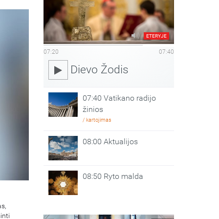
ETERYJE
07:20
07:40
Dievo Žodis
07:40 Vatikano radijo
žinios
/ kartojimas
08:00 Aktualijos
08:50 Ryto malda
as,
inti