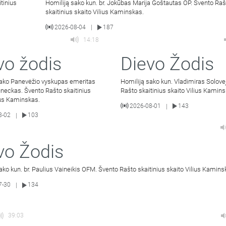
tinius
Homiliją sako kun. br. Jokūbas Marija Goštautas OP. Švento Raš
skaitinius skaito Vilius Kaminskas.
2026-08-04
187
|
14:18
vo žodis
Dievo Žodis
sako Panevėžio vyskupas emeritas
Homiliją sako kun. Vladimiras Solove
neckas. Švento Rašto skaitinius
Rašto skaitinius skaito Vilius Kamins
ius Kaminskas.
2026-08-01
143
|
8-02
103
|
vo Žodis
ako kun. br. Paulius Vaineikis OFM. Švento Rašto skaitinius skaito Vilius Kamins
7-30
134
|
39:03