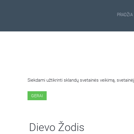
PRADŽIA
ŠIOJE SVETAINĖJE NAUDOJ
Siekdami užtikrinti sklandų svetainės veikimą, svetai
GERAI
Dievo Žodis