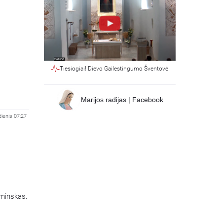
Tiesiogiai! Dievo Gailestingumo Šventovė
Marijos radijas | Facebook
dienis 07:27
aminskas.