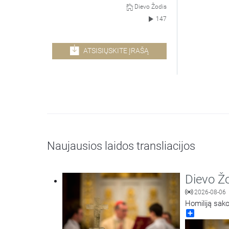
Dievo Žodis
147
ATSISIŲSKITE ĮRAŠĄ
Naujausios laidos transliacijos
Dievo Ž
2026-08-06
Homiliją sako
Share