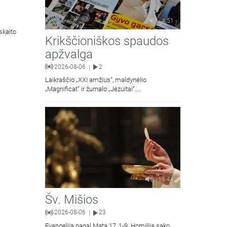
4:51
skaito
Krikščioniškos spaudos
apžvalga
2026-08-06
2
|
Laikraščio „XXI amžius“, maldynėlio
„Magnificat“ ir žurnalo „Jėzuitai“
naujųjų numerių apžvalgos.
15:44
Šv. Mišios
2026-08-06
23
|
Evangelija pagal Matą 17, 1-9. Homiliją sako