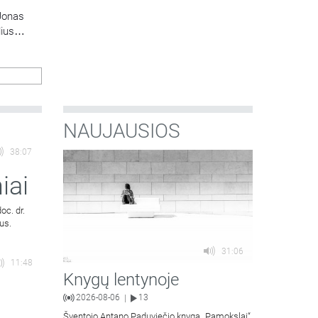
Jonas
lius
NAUJAUSIOS
38:07
iai
oc. dr.
us.
31:06
11:48
Knygų lentynoje
2026-08-06
13
|
Šventojo Antano Paduviečio knygą „Pamokslai“