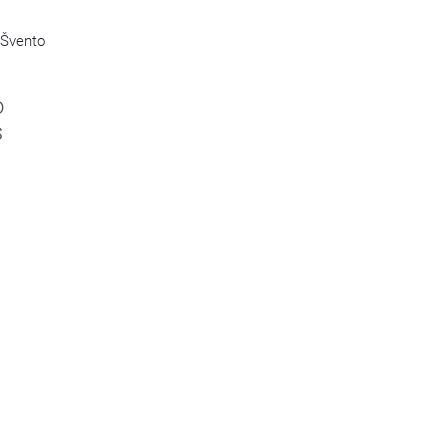
 Švento
o
s
s