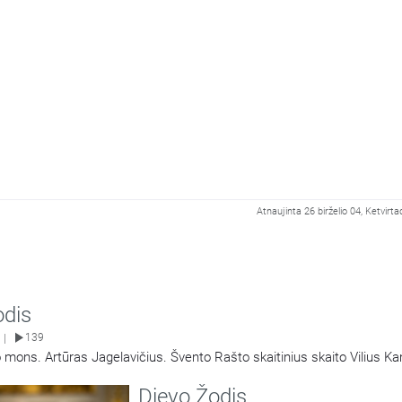
Atnaujinta 26 birželio 04, Ketvirta
odis
139
|
 mons. Artūras Jagelavičius. Švento Rašto skaitinius skaito Vilius K
Dievo Žodis