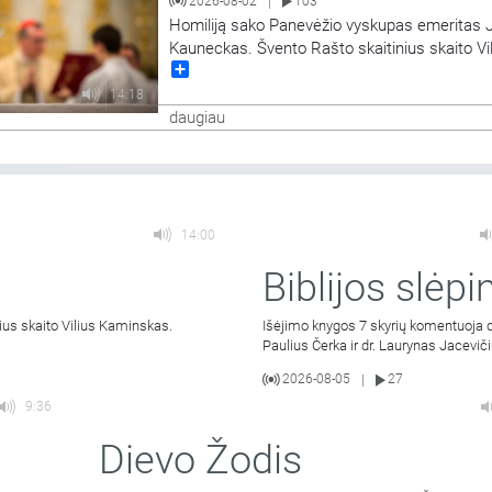
2026-08-02
103
|
Homiliją sako Panevėžio vyskupas emeritas 
Kauneckas. Švento Rašto skaitinius skaito Vi
Share
Kaminskas.
14:18
daugiau
14:00
Biblijos slėpin
ius skaito Vilius Kaminskas.
Išėjimo knygos 7 skyrių komentuoja d
Paulius Čerka ir dr. Laurynas Jaceviči
2026-08-05
27
|
9:36
Dievo Žodis