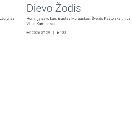
Dievo Žodis
 Laurynas
Homiliją sako kun. Erastas Murauskas. Švento Rašto skaitinius 
Vilius Kaminskas.
2026-07-29
183
|