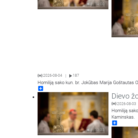
14:00
2026-08-04
187
|
Homiliją sako kun. br. Jokūbas Marija Goštautas O
Share
Dievo ž
2026-08-03
Homiliją sako
Kaminskas.
Share
13:35