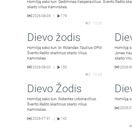
Homiliją sako kun. Gediminas Kasperavičius. Švento Rašto skai
skaito Vilius Kaminskas.
2026-08-05
179
|
13:35
Dievo žodis
Die
Homiliją sako kun. br. Rolandas Taučius OFM.
Homiliją 
Švento Rašto skaitinius skaito Vilius
Jonas Kau
Kaminskas.
skaito Vil
2026-08-03
150
2026-0
|
10:45
Dievo Žodis
Die
Homiliją sako kun. Robertas Urbonavičius.
Homiliją s
Švento Rašto skaitinius skaito Vilius
2026-0
Kaminskas.
2026-07-31
142
|