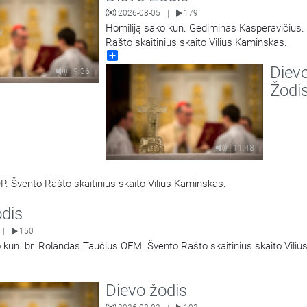
2026-08-05
179
|
Homiliją sako kun. Gediminas Kasperavičius.
Rašto skaitinius skaito Vilius Kaminskas.
Share
Diev
9:36
Žodi
11:48
P. Švento Rašto skaitinius skaito Vilius Kaminskas.
odis
150
|
 kun. br. Rolandas Taučius OFM. Švento Rašto skaitinius skaito Viliu
Dievo žodis