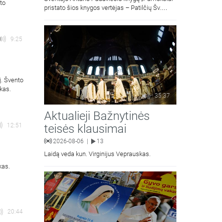
to
pristato šios knygos vertėjas – Patilčių Šv.
Petro Išvadavimo parapijos klebonas, kun.
moralinės teologijos dr. Algirdas Petras
9:25
j. Švento
kas.
35:37
Aktualieji Bažnytinės
teisės klausimai
12:51
2026-08-06
13
|
Laidą veda kun. Virginijus Veprauskas.
kas.
20:44