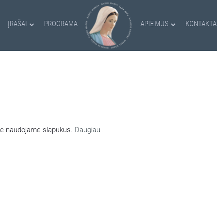
ĮRAŠAI
PROGRAMA
APIE MUS
KONTAKTA
AMI SLAPUKAI
nėje naudojame slapukus.
Daugiau..