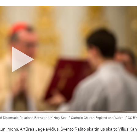
/
/
of Diplomatic Relations Between UK-Holy See
Catholic Church England and Wales
CC BY
kun. mons. Artūras Jagelavičius. Švento Rašto skaitinius skaito Vilius Ka