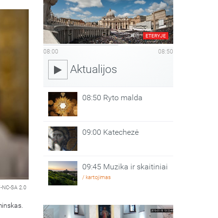
ETERYJE
08:00
08:50
Aktualijos
08:50 Ryto malda
09:00 Katechezė
09:45 Muzika ir skaitiniai
/ kartojimas
-NC-SA 2.0
minskas.