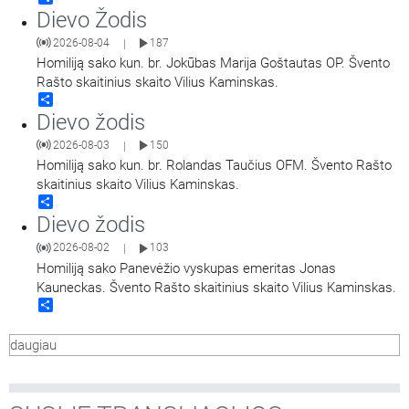
Dievo Žodis
2026-08-04
187
|
Homiliją sako kun. br. Jokūbas Marija Goštautas OP. Švento
Rašto skaitinius skaito Vilius Kaminskas.
Share
Dievo žodis
2026-08-03
150
|
Homiliją sako kun. br. Rolandas Taučius OFM. Švento Rašto
skaitinius skaito Vilius Kaminskas.
Share
Dievo žodis
2026-08-02
103
|
Homiliją sako Panevėžio vyskupas emeritas Jonas
Kauneckas. Švento Rašto skaitinius skaito Vilius Kaminskas.
Share
daugiau