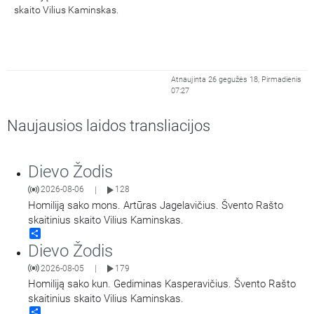
skaito Vilius Kaminskas.
Atnaujinta 26 gegužės 18, Pirmadienis
07:27
Naujausios laidos transliacijos
Dievo Žodis
2026-08-06
128
|
Homiliją sako mons. Artūras Jagelavičius. Švento Rašto
skaitinius skaito Vilius Kaminskas.
Share
Dievo Žodis
2026-08-05
179
|
Homiliją sako kun. Gediminas Kasperavičius. Švento Rašto
skaitinius skaito Vilius Kaminskas.
Share