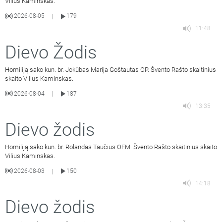
Vilius Kaminskas.
2026-08-05
179
|
11:48
Dievo Žodis
Homiliją sako kun. br. Jokūbas Marija Goštautas OP. Švento Rašto skaitinius
skaito Vilius Kaminskas.
2026-08-04
187
|
13:35
Dievo žodis
Homiliją sako kun. br. Rolandas Taučius OFM. Švento Rašto skaitinius skaito
Vilius Kaminskas.
2026-08-03
150
|
14:18
Dievo žodis