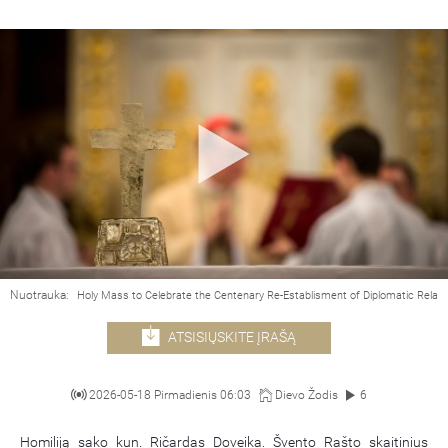
Nuotrauka:
Holy Mass to Celebrate the Centenary Re-Establisment of Diplomatic Relat
ATSISIŲSKITE ĮRAŠĄ
2026-05-18 Pirmadienis 06:03
Dievo Žodis
6
Homiliją sako kun. Ričardas Doveika. Švento Rašto skaitinius