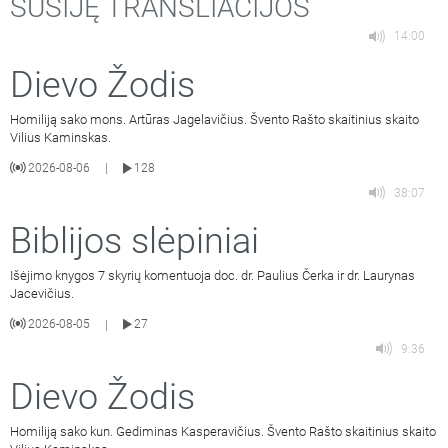
SUSIJĘ TRANSLIACIJOS
14:00
Dievo Žodis
Homiliją sako mons. Artūras Jagelavičius. Švento Rašto skaitinius skaito
Vilius Kaminskas.
2026-08-06
128
|
38:07
Biblijos slėpiniai
Išėjimo knygos 7 skyrių komentuoja doc. dr. Paulius Čerka ir dr. Laurynas
Jacevičius.
2026-08-05
27
|
9:36
Dievo Žodis
Homiliją sako kun. Gediminas Kasperavičius. Švento Rašto skaitinius skaito