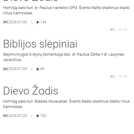
Homiliją sako kun. br. Paulius Vaineikis OFM. Švento Rašto skaitinius skaito
Vilius Kaminskas.
2026-07-30
134
|
39:03
Biblijos slėpiniai
Išėjimo knygos 6 skyrių komentuoja doc. dr. Paulius Čerka ir dr. Laurynas
Jacevičius.
2026-07-29
49
|
20:44
Dievo Žodis
Homiliją sako kun. Erastas Murauskas. Švento Rašto skaitinius skaito Vilius
Kaminskas.
2026-07-29
183
|