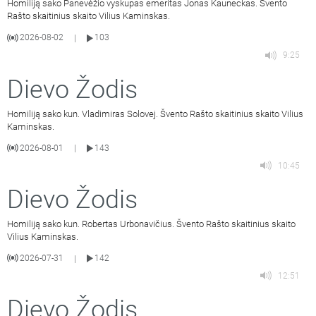
Homiliją sako Panevėžio vyskupas emeritas Jonas Kauneckas. Švento
Rašto skaitinius skaito Vilius Kaminskas.
2026-08-02
103
|
9:25
Dievo Žodis
Homiliją sako kun. Vladimiras Solovej. Švento Rašto skaitinius skaito Vilius
Kaminskas.
2026-08-01
143
|
10:45
Dievo Žodis
Homiliją sako kun. Robertas Urbonavičius. Švento Rašto skaitinius skaito
Vilius Kaminskas.
2026-07-31
142
|
12:51
Dievo Žodis