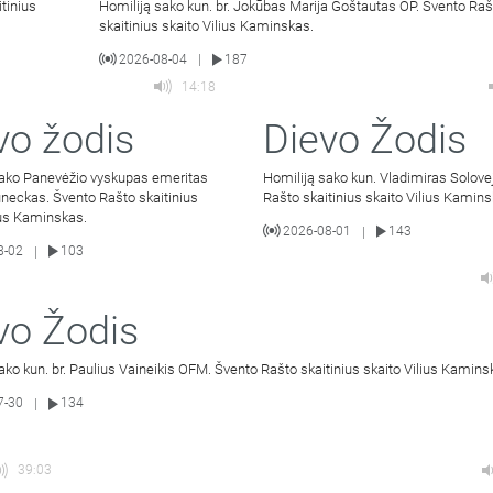
tinius
Homiliją sako kun. br. Jokūbas Marija Goštautas OP. Švento Raš
skaitinius skaito Vilius Kaminskas.
2026-08-04
187
|
14:18
vo žodis
Dievo Žodis
sako Panevėžio vyskupas emeritas
Homiliją sako kun. Vladimiras Solove
neckas. Švento Rašto skaitinius
Rašto skaitinius skaito Vilius Kamins
ius Kaminskas.
2026-08-01
143
|
8-02
103
|
vo Žodis
ako kun. br. Paulius Vaineikis OFM. Švento Rašto skaitinius skaito Vilius Kamins
7-30
134
|
39:03