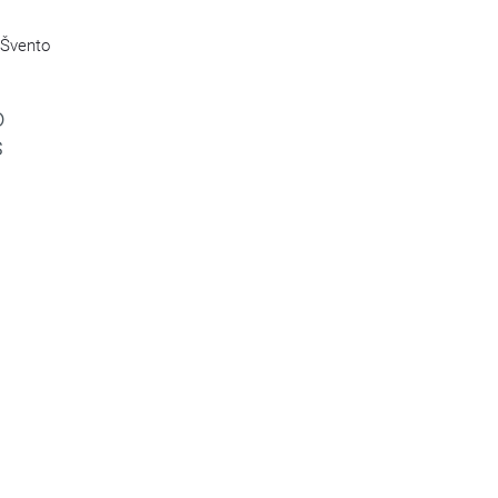
 Švento
o
s
s