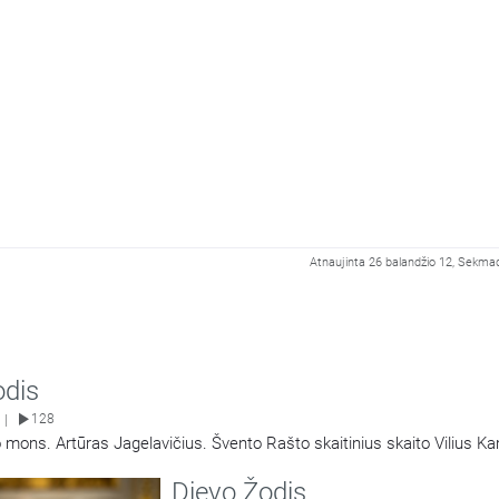
Atnaujinta 26 balandžio 12, Sekmad
odis
128
|
 mons. Artūras Jagelavičius. Švento Rašto skaitinius skaito Vilius K
Dievo Žodis