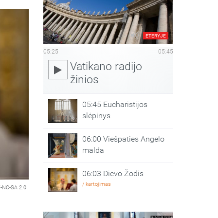
ETERYJE
05:25
05:45
Vatikano radijo
žinios
05:45 Eucharistijos
slėpinys
06:00 Viešpaties Angelo
malda
06:03 Dievo Žodis
/ kartojimas
-NC-SA 2.0