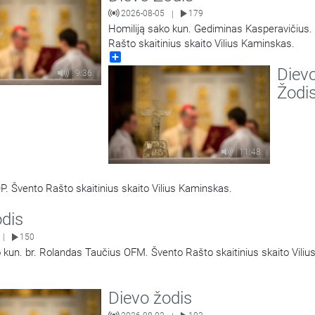
2026-08-05
179
|
Homiliją sako kun. Gediminas Kasperavičius.
Rašto skaitinius skaito Vilius Kaminskas.
Share
Diev
9:36
Žodi
11:48
P. Švento Rašto skaitinius skaito Vilius Kaminskas.
odis
150
|
 kun. br. Rolandas Taučius OFM. Švento Rašto skaitinius skaito Viliu
Dievo žodis