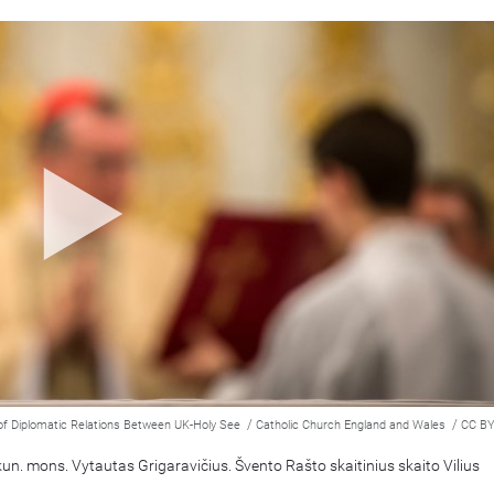
/
/
of Diplomatic Relations Between UK-Holy See
Catholic Church England and Wales
CC BY
kun. mons. Vytautas Grigaravičius. Švento Rašto skaitinius skaito Vilius