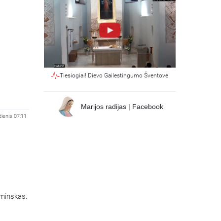
Tiesiogiai! Dievo Gailestingumo Šventovė
Marijos radijas | Facebook
ienis 07:11
aminskas.