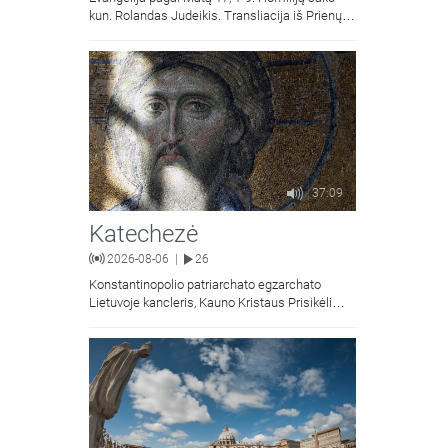
kun. Rolandas Judeikis. Transliacija iš Prienų
Kristaus Apsireiškimo bažnyčios.
37:09
Katechezė
2026-08-06
26
|
Konstantinopolio patriarchato egzarchato
Lietuvoje kancleris, Kauno Kristaus Prisikėlimo
krikščionių ortodoksų parapijos klebonas
kunigas Vitalijus Mockus pasakoja apie
Kristaus Atsimainymo šventę.