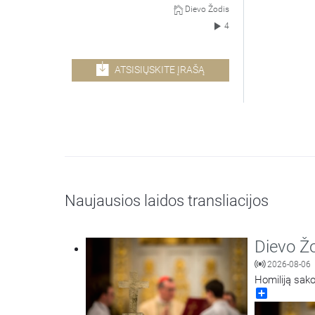
Dievo Žodis
4
ATSISIŲSKITE ĮRAŠĄ
Naujausios laidos transliacijos
Dievo Ž
2026-08-06
Homiliją sako
Share