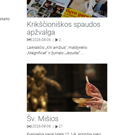
4:51
skaito
Krikščioniškos spaudos
apžvalga
2026-08-06
2
|
Laikraščio „XXI amžius“, maldynėlio
„Magnificat“ ir žurnalo „Jėzuitai“
naujųjų numerių apžvalgos.
15:44
Šv. Mišios
2026-08-06
21
|
Evangelija pagal Matą 17, 1-9. Homiliją sako