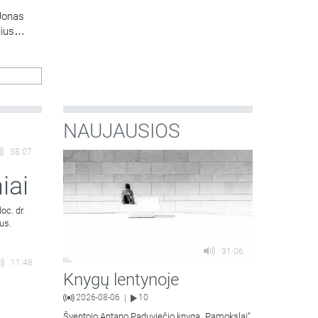
Jonas
lius
NAUJAUSIOS
38:07
iai
oc. dr.
us.
31:06
11:48
Knygų lentynoje
2026-08-06
10
|
Šventojo Antano Paduviečio knygą „Pamokslai“