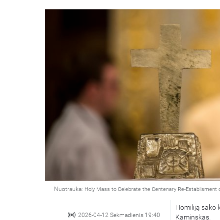
Nuotrauka:
Holy Mass to Celebrate the Centenary Re-Establisment 
Homiliją sako 
2026-04-12 Sekmadienis 19:40
Kaminskas.