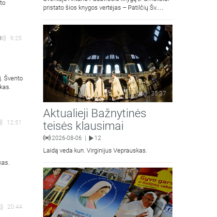
to
pristato šios knygos vertėjas – Patilčių Šv.
Petro Išvadavimo parapijos klebonas, kun.
moralinės teologijos dr. Algirdas Petras
9:25
j. Švento
kas.
35:37
Aktualieji Bažnytinės
teisės klausimai
12:51
2026-08-06
12
|
Laidą veda kun. Virginijus Veprauskas.
kas.
20:44