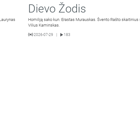
Dievo Žodis
 Laurynas
Homiliją sako kun. Erastas Murauskas. Švento Rašto skaitinius 
Vilius Kaminskas.
2026-07-29
183
|