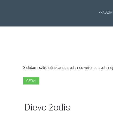
PRADŽIA
ŠIOJE SVETAINĖJE NAUDOJ
Siekdami užtikrinti sklandų svetainės veikimą, svetai
GERAI
Dievo žodis