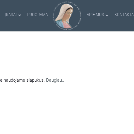
ĮRAŠAI
PROGRAMA
APIE MUS
KONTAKTA
AMI SLAPUKAI
nėje naudojame slapukus.
Daugiau..