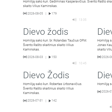
Homiliją sako kun. Gediminas Kasperavičius. Švento Rašto skai
skaito Vilius Kaminskas.
2026-08-05
179
|
13:35
Dievo žodis
Die
Homiliją sako kun. br. Rolandas Taučius OFM.
Homiliją 
Švento Rašto skaitinius skaito Vilius
Jonas Kau
Kaminskas.
skaito Vil
2026-08-03
150
2026-0
|
10:45
Dievo Žodis
Die
Homiliją sako kun. Robertas Urbonavičius.
Homiliją s
Švento Rašto skaitinius skaito Vilius
2026-0
Kaminskas.
2026-07-31
142
|