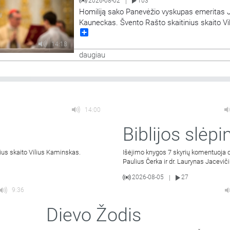
2026-08-02
103
|
Homiliją sako Panevėžio vyskupas emeritas 
Kauneckas. Švento Rašto skaitinius skaito Vi
Share
Kaminskas.
14:18
daugiau
14:00
Biblijos slėpin
ius skaito Vilius Kaminskas.
Išėjimo knygos 7 skyrių komentuoja d
Paulius Čerka ir dr. Laurynas Jaceviči
2026-08-05
27
|
9:36
Dievo Žodis