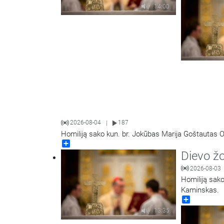
14:00
2026-08-04
187
|
Homiliją sako kun. br. Jokūbas Marija Goštautas O
Share
Dievo ž
2026-08-03
Homiliją sako
Kaminskas.
Share
13:35