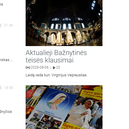
moralinės teologijos dr. Algirdas Petras
ios
31:36
35:37
Aktualieji Bažnytinės
teisės klausimai
viskas
is).
2026-08-06
20
|
Laidą veda kun. Virginijus Veprauskas.
18:58
ažnyčios
4:51