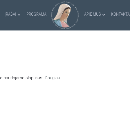
ĮRAŠAI
PROGRAMA
APIE MUS
KONTAKTA
AMI SLAPUKAI
nėje naudojame slapukus.
Daugiau..