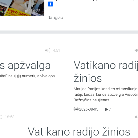
Share
apžvalgos.
6:25
daugiau
4:51
s apžvalga
Vatikano radi
žinios
uitai“ naujųjų numerių apžvalgos.
Marijos Radijas kasdien retransliuoja
radijo laidas, kurios apžvelgia Visuot
Bažnyčios naujienas.
2026-08-05
7
|
18:58
Vatikano radijo žinios