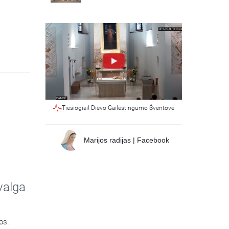
Tiesiogiai! Dievo Gailestingumo Šventovė
Marijos radijas | Facebook
valga
os.