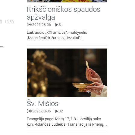
Krikščioniškos spaudos
apžvalga
18:58
2026-08-06
3
|
Laikraščio „XXI amžius“, maldynėlio
„Magnificat“ ir žurnalo „Jėzuitai“
naujųjų numerių apžvalgos.
ios
15:44
Šv. Mišios
2026-08-06
32
|
Evangelija pagal Matą 17, 1-9. Homiliją sako
kun. Rolandas Judeikis. Transliacija iš Prienų
Kristaus Apsireiškimo bažnyčios.