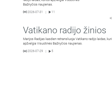
Bažnyčios naujienas.
2026-07-31
11
|
Vatikano radijo žinios
Marijos Radijas kasdien retransliuoja Vatikano radijo laidas, kur
apžvelgia Visuotinės Bažnyčios naujienas.
2026-07-29
5
|