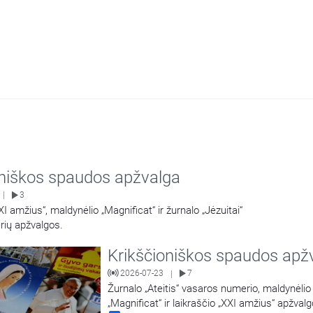
oniškos spaudos apžvalga
3
|
XI amžius“, maldynėlio „Magnificat“ ir žurnalo „Jėzuitai“
rių apžvalgos.
Krikščioniškos spaudos apž
2026-07-23
7
|
Žurnalo „Ateitis“ vasaros numerio, maldynėlio
„Magnificat“ ir laikraščio „XXI amžius“ apžvalg