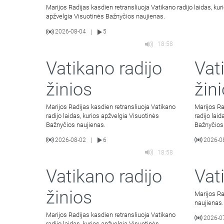
Marijos Radijas kasdien retransliuoja Vatikano radijo laidas, kur
apžvelgia Visuotinės Bažnyčios naujienas.
2026-08-04
5
|
18:58
Vatikano radijo
Vat
žinios
žin
Marijos Radijas kasdien retransliuoja Vatikano
Marijos Ra
radijo laidas, kurios apžvelgia Visuotinės
radijo lai
Bažnyčios naujienas.
Bažnyčios
2026-08-02
6
2026-0
|
18:58
Vatikano radijo
Vat
žinios
Marijos Ra
naujienas.
Marijos Radijas kasdien retransliuoja Vatikano
2026-0
radijo laidas, kurios apžvelgia Visuotinės