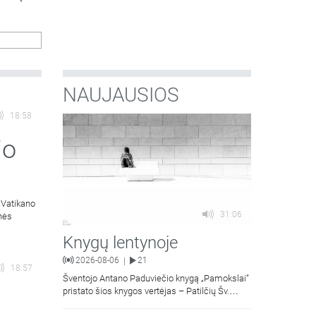
NAUJAUSIOS
18:58
jo
 Vatikano
31:06
inės
Knygų lentynoje
2026-08-06
21
|
18:57
Šventojo Antano Paduviečio knygą „Pamokslai“
pristato šios knygos vertėjas – Patilčių Šv.
Petro Išvadavimo parapijos klebonas, kun.