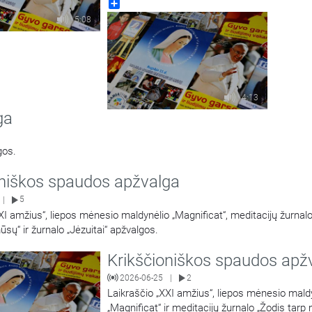
Share
5:08
4:13
ga
lgos.
oniškos spaudos apžvalga
5
|
XI amžius“, liepos mėnesio maldynėlio „Magnificat“, meditacijų žurnal
ūsų“ ir žurnalo „Jėzuitai“ apžvalgos.
Krikščioniškos spaudos apž
2026-06-25
2
|
Laikraščio „XXI amžius“, liepos mėnesio mald
„Magnificat“ ir meditacijų žurnalo „Žodis tarp