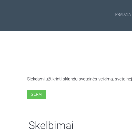
PRADŽIA
ŠIOJE SVETAINĖJE NAUDOJ
Siekdami užtikrinti sklandų svetainės veikimą, svetai
GERAI
Skelbimai