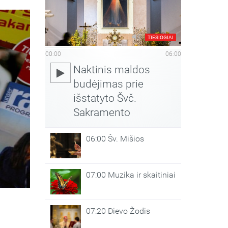
TIESIOGIAI
00:00
06:00
Naktinis maldos
budėjimas prie
išstatyto Švč.
Sakramento
06:00 Šv. Mišios
07:00 Muzika ir skaitiniai
07:20 Dievo Žodis