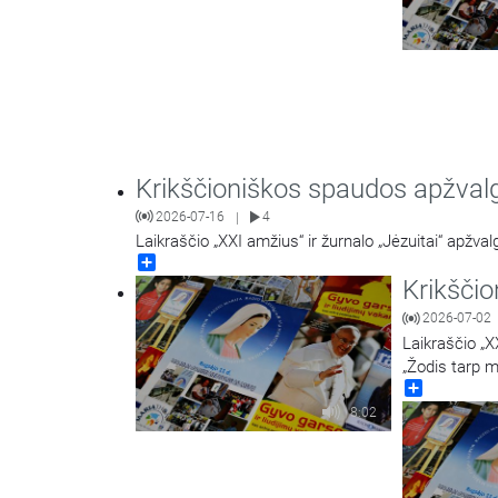
Krikščioniškos spaudos apžval
2026-07-16
4
|
Laikraščio „XXI amžius“ ir žurnalo „Jėzuitai“ apžva
Share
Krikšči
2026-07-02
Laikraščio „X
„Žodis tarp m
Share
8:02