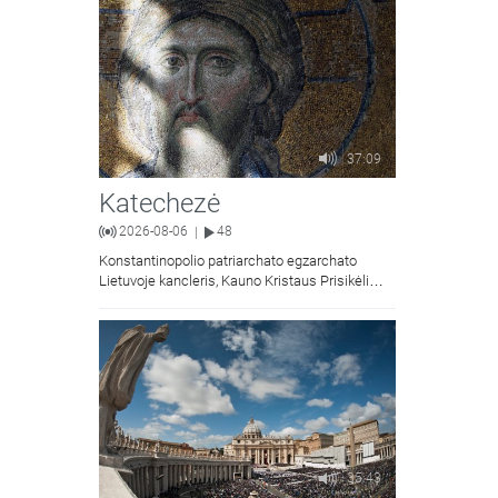
37:09
Katechezė
2026-08-06
48
|
Konstantinopolio patriarchato egzarchato
Lietuvoje kancleris, Kauno Kristaus Prisikėlimo
krikščionių ortodoksų parapijos klebonas
kunigas Vitalijus Mockus pasakoja apie
Kristaus Atsimainymo šventę.
35:43