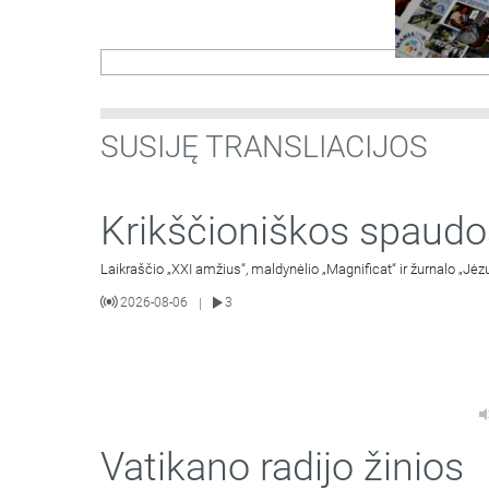
SUSIJĘ TRANSLIACIJOS
Krikščioniškos spaudo
Laikraščio „XXI amžius“, maldynėlio „Magnificat“ ir žurnalo „Jėz
2026-08-06
3
|
Vatikano radijo žinios