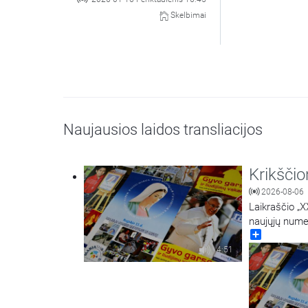
Skelbimai
Naujausios laidos transliacijos
Krikšči
2026-08-06
Laikraščio „X
naujųjų nume
Share
4:51