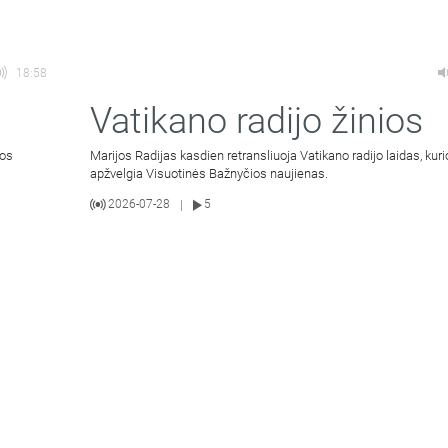
18:58
Vatikano radijo žinios
ios
Marijos Radijas kasdien retransliuoja Vatikano radijo laidas, kur
apžvelgia Visuotinės Bažnyčios naujienas.
2026-07-28
5
|