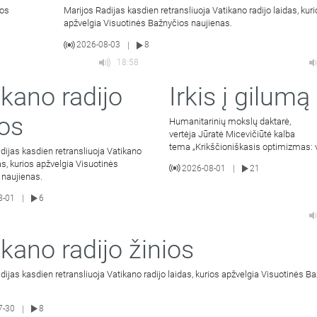
ios
Marijos Radijas kasdien retransliuoja Vatikano radijo laidas, kur
apžvelgia Visuotinės Bažnyčios naujienas.
2026-08-03
8
|
18:58
ikano radijo
Irkis į gilumą
ios
Humanitarinių mokslų daktarė,
vertėja Jūratė Micevičiūtė kalba
tema „Krikščioniškasis optimizmas: 
dijas kasdien retransliuoja Vatikano
išeina į gera mylintiems Kristų“ (III dal
das, kurios apžvelgia Visuotinės
2026-08-01
21
|
 naujienas.
8-01
6
|
ikano radijo žinios
dijas kasdien retransliuoja Vatikano radijo laidas, kurios apžvelgia Visuotinės B
7-30
8
|